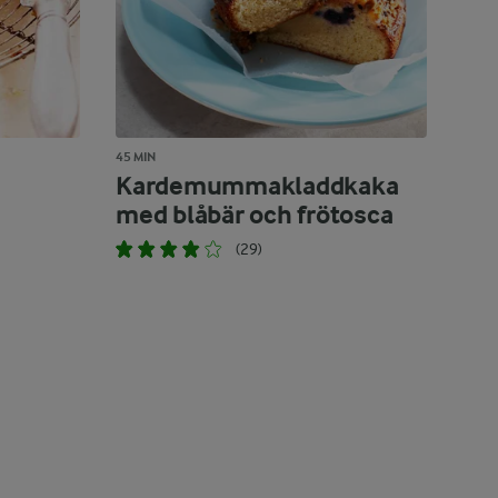
45 MIN
Kardemummakladdkaka
med blåbär och frötosca
(29)