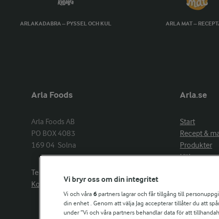
ARLAKADABRA – PYSSEL OCH KUL
ARLA MAT – RECEP
Arla Foods
Arla.se
Arla Foods AB

Start
PO BOX 4083

Recept & m
169 04  Solna
Produkter
Hälsa
Arlakadabra
Telefon:
08−789 50 00
Vi bryr oss om din integritet
Event & spo
Kontakta oss
Aktuellt
Vi och våra
6
partners lagrar och får tillgång till personuppg
din enhet . Genom att välja Jag accepterar tillåter du att s
Om Arla
under ”Vi och våra partners behandlar data för att tillhandahål
Nyheter & p