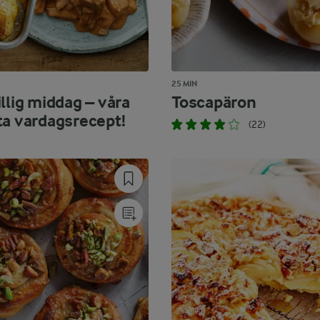
25 MIN
llig middag – våra
Toscapäron
ta vardagsrecept!
(22)