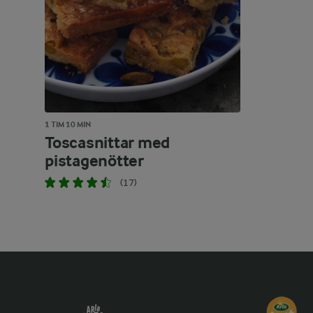
1 TIM 10 MIN
Toscasnittar med
pistagenötter
(17)