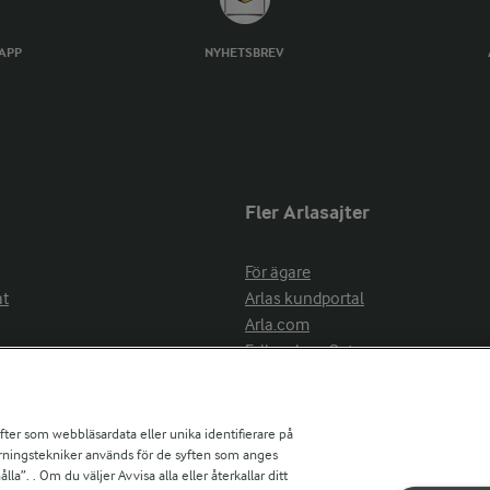
TAPP
NYHETSBREV
Fler Arlasajter
För ägare
at
Arlas kundportal
Arla.com
Falbygdens Ost
Arla webbshop
nsring
Bildbank
ifter som webbläsardata eller unika identifierare på
pårningstekniker används för de syften som anges
la”. . Om du väljer Avvisa alla eller återkallar ditt
ress