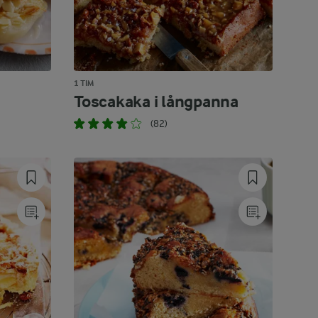
1 TIM
Toscakaka i långpanna
(82)