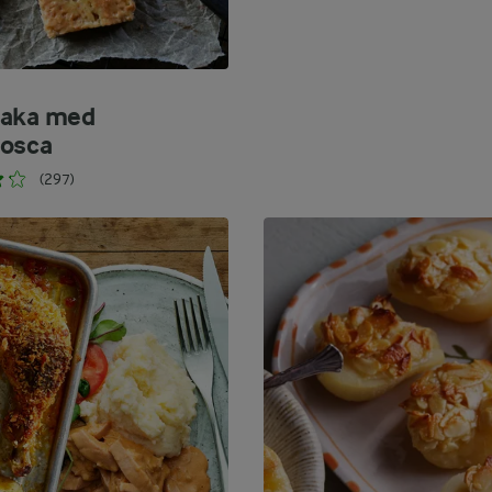
kaka med
osca
(297)