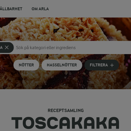
ÅLLBARHET
OM ARLA
KA
Sök på kategori eller ingrediens
Skriv in sökord för att få förslag
NÖTTER
HASSELNÖTTER
FILTRERA
RECEPTSAMLING
TOSCAKAKA