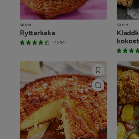
50 MIN
30 MIN
Ryttarkaka
Kladd
kokost
(1234)