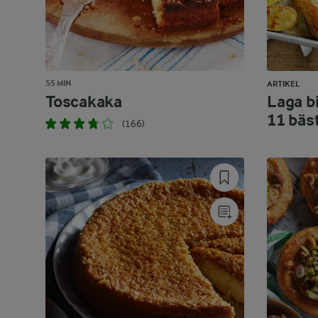
55 MIN
ARTIKEL
Toscakaka
Laga bi
11 bäs
(166)