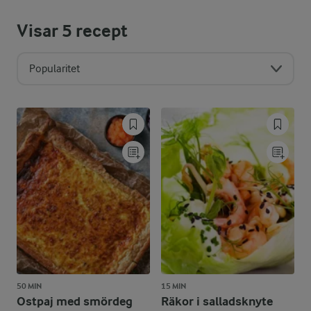
Visar
5
recept
Popularitet
50 MIN
15 MIN
Ostpaj med smördeg
Räkor i salladsknyte