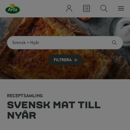
Sök på kategori eller ingrediens
Skriv in sökord för att få förslag
FILTRERA
RECEPTSAMLING
SVENSK MAT TILL
NYÅR