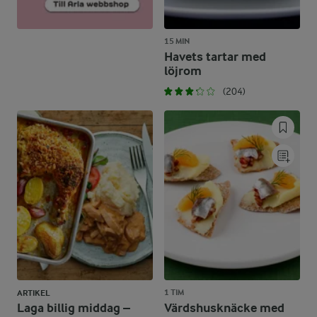
15 MIN
Havets tartar med
löjrom
(204)
1 TIM
ARTIKEL
Laga billig middag –
Värdshusknäcke med