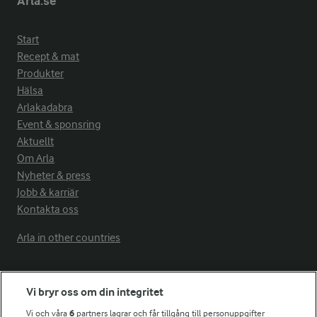
Arla.se
Start
Recept & mat
Produkter
Hälsa
Arlakadabra
Event & sponsring
Aktuellt
Om Arla
Nyheter & press
Jobb & karriär
Kontakta oss
Arla in other countries
Fler Arlasajter
Vi bryr oss om din integritet
Vi och våra
6
partners lagrar och får tillgång till personuppgifter