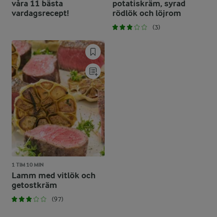
våra 11 bästa
potatiskräm, syrad
vardagsrecept!
rödlök och löjrom
(3)
1 TIM 10 MIN
Lamm med vitlök och
getostkräm
(97)