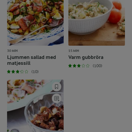
30 MIN
15 MIN
Ljummen sallad med
Varm gubbröra
matjessill
(100)
(10)