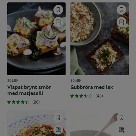
30 MIN
20 MIN
Vispat brynt smör
Gubbröra med lax
med matjessill
(46)
(20)