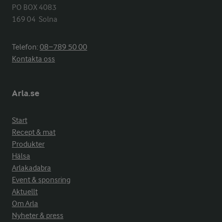
PO BOX 4083

169 04  Solna
Telefon:
08−789 50 00
Kontakta oss
Arla.se
Start
Recept & mat
Produkter
Hälsa
Arlakadabra
Event & sponsring
Aktuellt
Om Arla
Nyheter & press