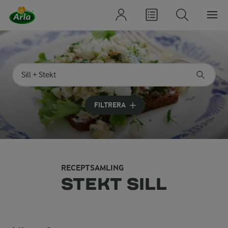
Sök på kategori eller ingrediens
Skriv in sökord för att få förslag
FILTRERA
RECEPTSAMLING
STEKT SILL