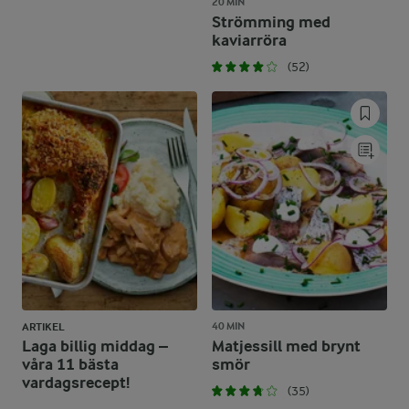
20 MIN
Strömming med
kaviarröra
(52)
40 MIN
ARTIKEL
Laga billig middag –
Matjessill med brynt
våra 11 bästa
smör
vardagsrecept!
(35)