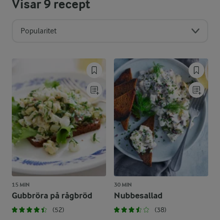
Visar
9
recept
Popularitet
15 MIN
30 MIN
Gubbröra på rågbröd
Nubbesallad
(52)
(38)