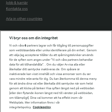
Jobb & karriär
Kontakta oss
Arla in other countries
Fler Arlasajter
Vi bryr oss om din integritet
Vi och våra
6
partners lagrar och får tillgång till personuppgifter
För ägare
som webbläsardata eller unika identifierare på din enhet . Genom
att välja Jag accepterar tillåter du att spårningstekniker används
Arlas kundportal
för de syften som anges under ”Vi och våra partners behandlar
Arla.com
data för att tillhandahålla”. . Om du väljer Avvisa alla eller
Falbygdens Ost
återkallar ditt samtycke inaktiveras de. Om spårare är
Arla webbshop
inaktiverade kan visst innehåll och vissa annonser som du ser
vara mindre relevanta för dig. Du kan återkomma till denna meny
Bildbank
för att ändra dina val eller återkalla ditt samtycke när som helst
genom att klicka på länken Visa syften längst ned på webbsidan
[eller den flytande ikonen längst ned till vänster på webbsidan,
om tillämpligt]. Dina val kommer att ha effekt inom vår
Följ oss
Webbplats. Mer information finns i vår
integritetspolicy.
Cookiepolicy