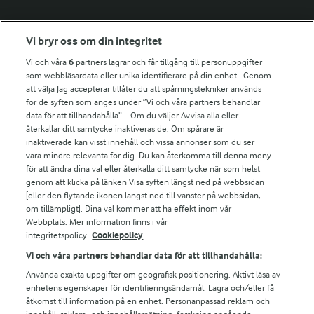
Fler Arlasajter
Vi bryr oss om din integritet
Vi och våra
6
partners lagrar och får tillgång till personuppgifter
För ägare
som webbläsardata eller unika identifierare på din enhet . Genom
att välja Jag accepterar tillåter du att spårningstekniker används
Arlas kundportal
för de syften som anges under ”Vi och våra partners behandlar
Arla.com
data för att tillhandahålla”. . Om du väljer Avvisa alla eller
Falbygdens Ost
återkallar ditt samtycke inaktiveras de. Om spårare är
Arla webbshop
inaktiverade kan visst innehåll och vissa annonser som du ser
vara mindre relevanta för dig. Du kan återkomma till denna meny
Bildbank
för att ändra dina val eller återkalla ditt samtycke när som helst
genom att klicka på länken Visa syften längst ned på webbsidan
[eller den flytande ikonen längst ned till vänster på webbsidan,
om tillämpligt]. Dina val kommer att ha effekt inom vår
Följ oss
Webbplats. Mer information finns i vår
integritetspolicy.
Cookiepolicy
Vi och våra partners behandlar data för att tillhandahålla:
Använda exakta uppgifter om geografisk positionering. Aktivt läsa av
enhetens egenskaper för identifieringsändamål. Lagra och/eller få
åtkomst till information på en enhet. Personanpassad reklam och