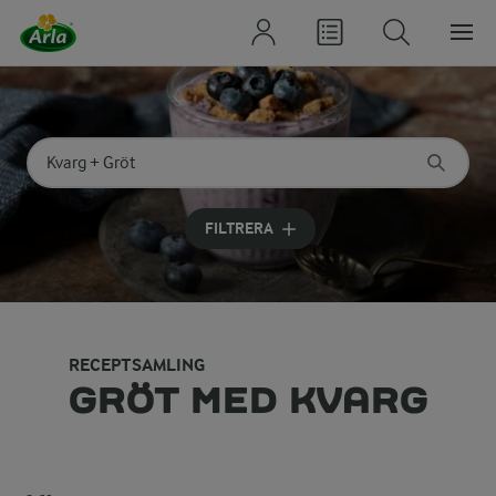
Sök på kategori eller ingrediens
Skriv in sökord för att få förslag
FILTRERA
RECEPTSAMLING
GRÖT MED KVARG