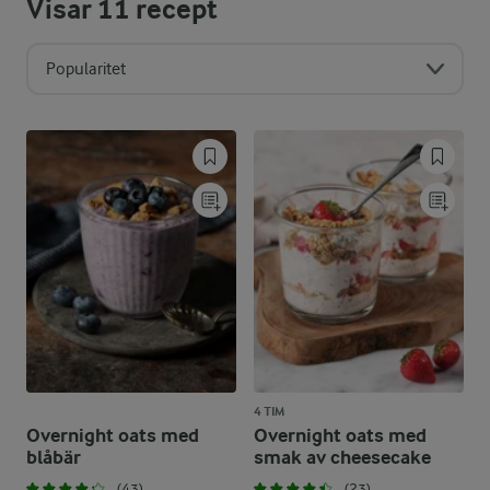
Visar
11
recept
Popularitet
4 TIM
Overnight oats med
Overnight oats med
blåbär
smak av cheesecake
(43)
(23)