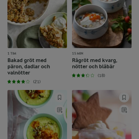
1 TIM
15 MIN
Bakad gröt med
Rågröt med kvarg,
päron, dadlar och
nötter och blåbär
valnötter
(18)
(21)