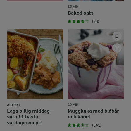
25 MIN
Baked oats
(58)
10 MIN
ARTIKEL
Laga billig middag –
Muggkaka med blåbär
våra 11 bästa
och kanel
vardagsrecept!
(241)