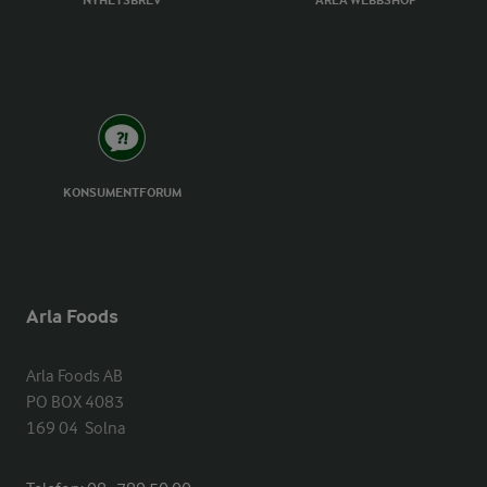
NYHETSBREV
ARLA WEBBSHOP
KONSUMENTFORUM
Arla Foods
Arla Foods AB

PO BOX 4083

169 04  Solna