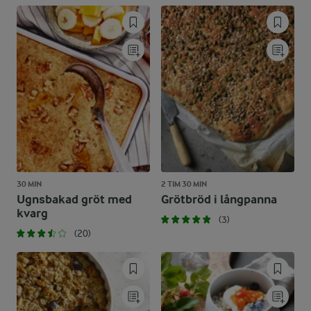
30 MIN
2 TIM 30 MIN
Ugnsbakad gröt med
Grötbröd i långpanna
kvarg
(3)
(20)