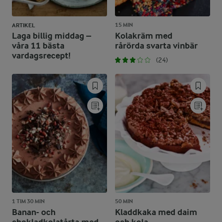
15 MIN
ARTIKEL
Laga billig middag –
Kolakräm med
våra 11 bästa
rårörda svarta vinbär
vardagsrecept!
(24)
1 TIM 30 MIN
50 MIN
Banan- och
Kladdkaka med daim