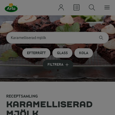
Sök på kategori eller ingrediens
Skriv in sökord för att få förslag
EFTERRÄTT
GLASS
KOLA
FILTRERA
RECEPTSAMLING
KARAMELLISERAD
MJÖLK