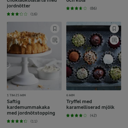
chokladkolatårta med
och kola
jordnötter
(86)
(16)
1 TIM 25 MIN
6 MIN
Saftig
Tryffel med
kardemummakaka
karamelliserad mjölk
med jordnötstopping
(42)
(11)