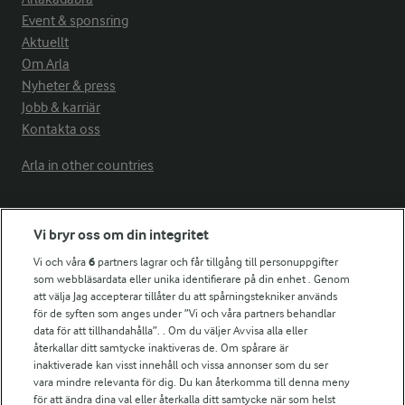
Event & sponsring
Aktuellt
Om Arla
Nyheter & press
Jobb & karriär
Kontakta oss
Arla in other countries
Fler Arlasajter
Vi bryr oss om din integritet
Vi och våra
6
partners lagrar och får tillgång till personuppgifter
För ägare
som webbläsardata eller unika identifierare på din enhet . Genom
att välja Jag accepterar tillåter du att spårningstekniker används
Arlas kundportal
för de syften som anges under ”Vi och våra partners behandlar
Arla.com
data för att tillhandahålla”. . Om du väljer Avvisa alla eller
Falbygdens Ost
återkallar ditt samtycke inaktiveras de. Om spårare är
Arla webbshop
inaktiverade kan visst innehåll och vissa annonser som du ser
vara mindre relevanta för dig. Du kan återkomma till denna meny
Bildbank
för att ändra dina val eller återkalla ditt samtycke när som helst