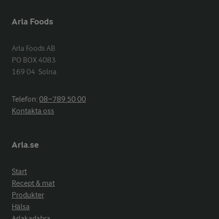
Arla Foods
Arla Foods AB

PO BOX 4083

169 04  Solna
Telefon:
08−789 50 00
Kontakta oss
Arla.se
Start
Recept & mat
Produkter
Hälsa
Arlakadabra