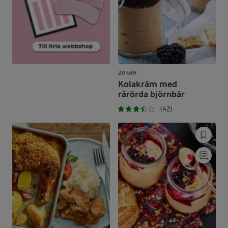
20 MIN
Kolakräm med
rårörda björnbär
(42)