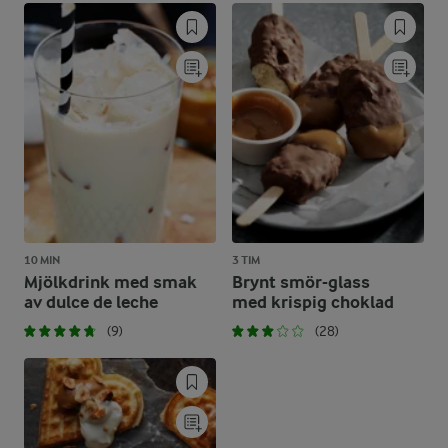
10 MIN
3 TIM
Mjölkdrink med smak
Brynt smör-glass
av dulce de leche
med krispig choklad
(9)
(28)