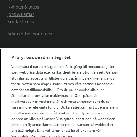
Nyheter & press
Jobb & karriär
Kontakta oss
Arla in other countries
Fler Arlasajter
Vi bryr oss om din integritet
Vi och våra
6
partners lagrar och får tillgång till personuppgifter
För ägare
som webbläsardata eller unika identifierare på din enhet . Genom
att välja Jag accepterar tillåter du att spårningstekniker används
Arlas kundportal
för de syften som anges under ”Vi och våra partners behandlar
Arla.com
data för att tillhandahålla”. . Om du väljer Avvisa alla eller
Falbygdens Ost
återkallar ditt samtycke inaktiveras de. Om spårare är
Arla webbshop
inaktiverade kan visst innehåll och vissa annonser som du ser
vara mindre relevanta för dig. Du kan återkomma till denna meny
Bildbank
för att ändra dina val eller återkalla ditt samtycke när som helst
genom att klicka på länken Visa syften längst ned på webbsidan
[eller den flytande ikonen längst ned till vänster på webbsidan,
om tillämpligt]. Dina val kommer att ha effekt inom vår
Följ oss
Webbplats. Mer information finns i vår