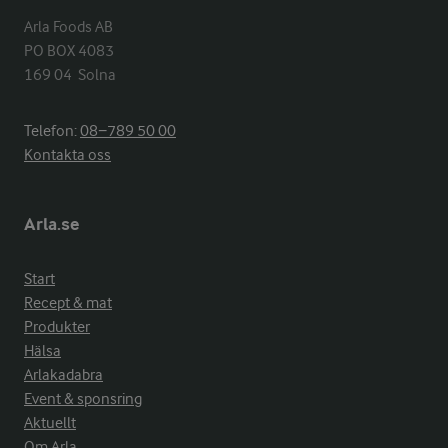
Arla Foods AB

PO BOX 4083

169 04  Solna
Telefon:
08−789 50 00
Kontakta oss
Arla.se
Start
Recept & mat
Produkter
Hälsa
Arlakadabra
Event & sponsring
Aktuellt
Om Arla