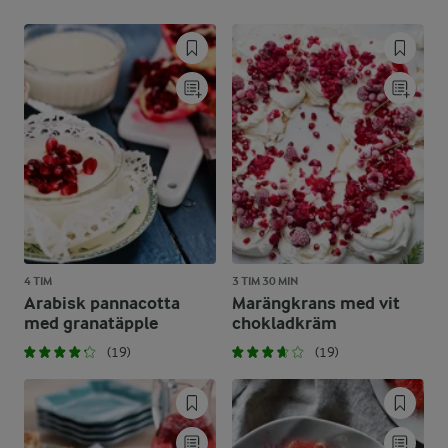
4 TIM
3 TIM 30 MIN
Arabisk pannacotta
Marängkrans med vit
med granatäpple
chokladkräm
(19)
(19)