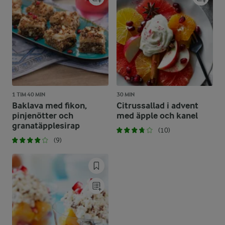
1 TIM 40 MIN
30 MIN
Baklava med fikon,
Citrussallad i advent
pinjenötter och
med äpple och kanel
granatäpplesirap
(10)
(9)