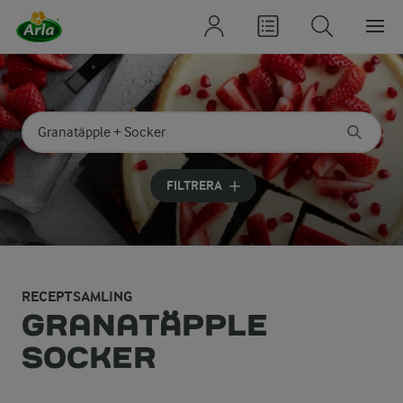
Sök på kategori eller ingrediens
Skriv in sökord för att få förslag
FILTRERA
RECEPTSAMLING
GRANATÄPPLE
SOCKER