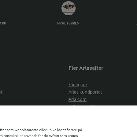
TAPP
NYHETSBREV
Fler Arlasajter
För ägare
at
Arlas kundportal
Arla.com
Falbygdens Ost
Arla webbshop
nsring
Bildbank
ifter som webbläsardata eller unika identifierare på
pårningstekniker används för de syften som anges