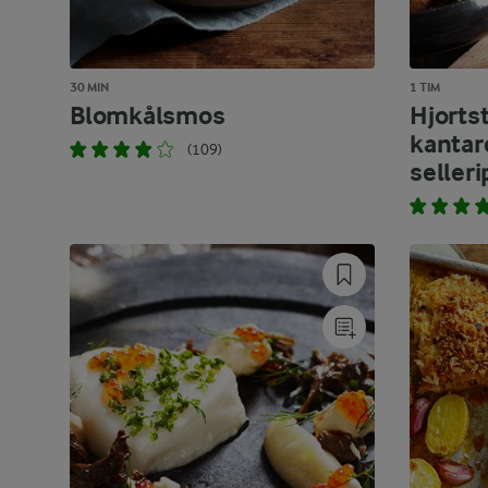
30 MIN
1 TIM
Blomkålsmos
Hjorts
kantar
(109)
seller