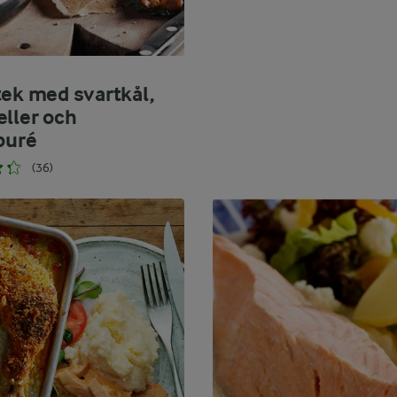
tek med svartkål,
eller och
ipuré
(36)