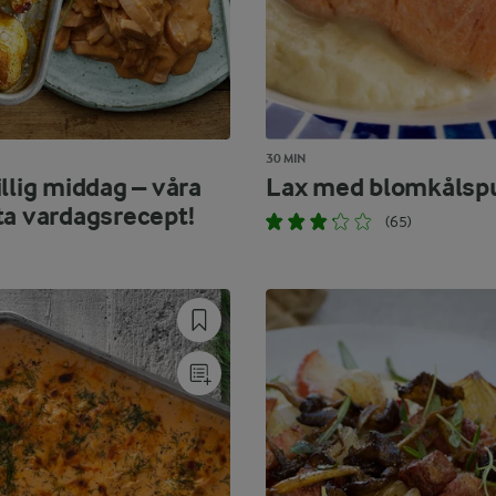
30 MIN
llig middag – våra
Lax med blomkålsp
ta vardagsrecept!
(65)