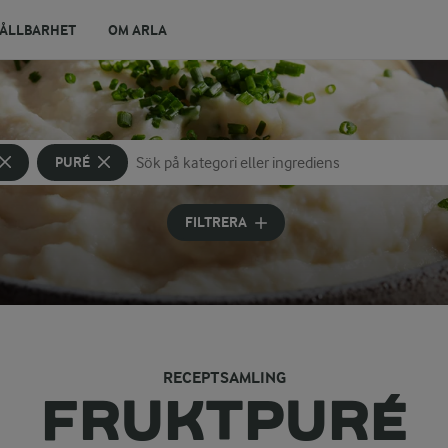
ÅLLBARHET
OM ARLA
PURÉ
Sök på kategori eller ingrediens
Skriv in sökord för att få förslag
FILTRERA
RECEPTSAMLING
FRUKTPURÉ