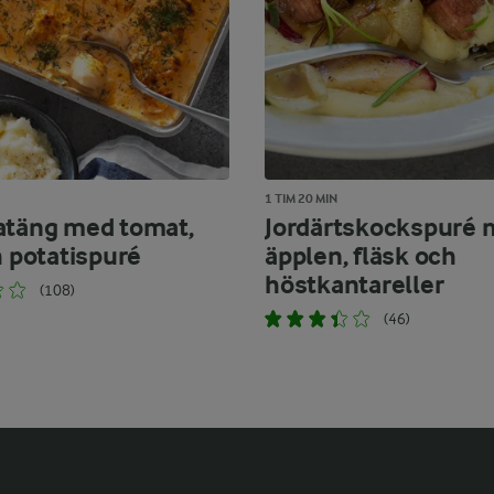
1 TIM 20 MIN
atäng med tomat,
Jordärtskockspuré
h potatispuré
äpplen, fläsk och
höstkantareller
(108)
(46)