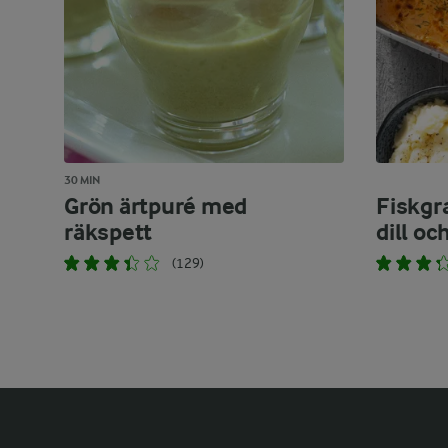
30 MIN
Grön ärtpuré med
Fiskgr
räkspett
dill oc
(129)