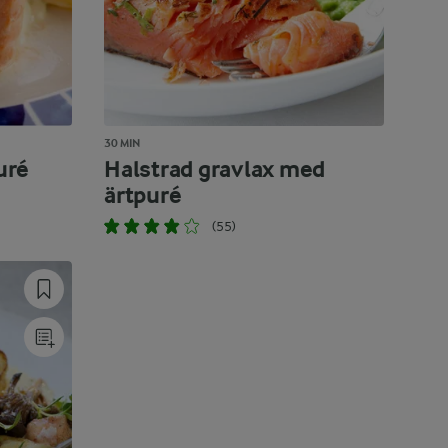
30 MIN
uré
Halstrad gravlax med
ärtpuré
(55)