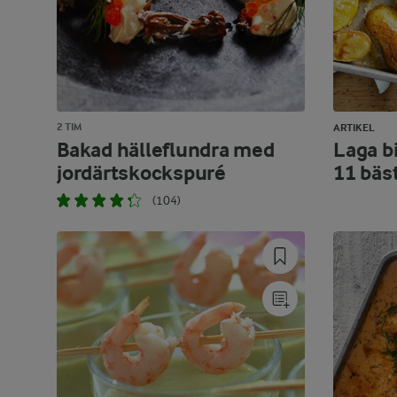
2 TIM
ARTIKEL
Bakad hälleflundra med
Laga bi
jordärtskockspuré
11 bäs
(104)