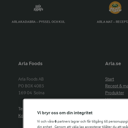
ARLAKADABRA – PYSSEL OCH KUL
ARLA MAT – RECEP
Arla Foods
Arla.se
Arla Foods AB

Start
PO BOX 4083

Recept & m
169 04  Solna
Produkter
Hälsa
Arlakadabra
Telefon:
08−789 50 00
Vi bryr oss om din integritet
Event & spo
Kontakta oss
Aktuellt
Vi och våra
6
partners lagrar och får tillgång till personuppg
din enhet . Genom att välja Jag accepterar tillåter du att s
Om Arla