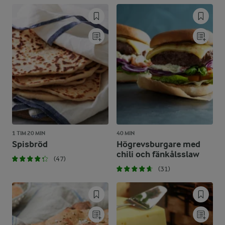
1 TIM 20 MIN
40 MIN
Spisbröd
Högrevsburgare med
chili och fänkålsslaw
(47)
(31)