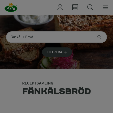
Sök på kategori eller ingrediens
Skriv in sökord för att få förslag
FILTRERA
RECEPTSAMLING
FÄNKÅLSBRÖD