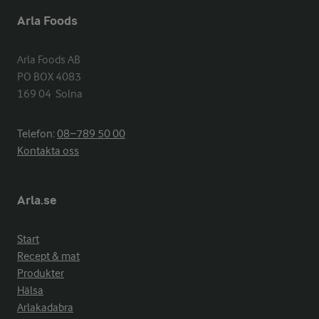
Arla Foods
Arla Foods AB

PO BOX 4083

169 04  Solna
Telefon:
08−789 50 00
Kontakta oss
Arla.se
Start
Recept & mat
Produkter
Hälsa
Arlakadabra