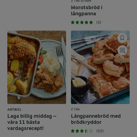
2 TIM 30 MIN
Morotsbröd i
långpanna
(5)
2 TIM
ARTIKEL
Laga billig middag –
Långpannebröd med
våra 11 bästa
brödkryddor
vardagsrecept!
(55)