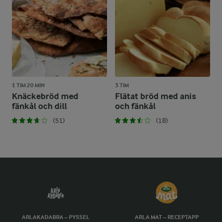
1 TIM 20 MIN
3 TIM
Knäckebröd med
Flätat bröd med anis
fänkål och dill
och fänkål
(51)
(18)
ARLAKADABRA – PYSSEL
ARLA MAT – RECEPTAPP