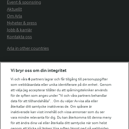
Event & sponsring
Aktuellt
Om Arla
Nyheter & press
Jobb & karriär
Kontakta oss
Arla in other countries
Fler Arlasajter
Vi bryr oss om din integritet
Vi och våra
6
partners lagrar och får tillgång till personuppgifter
För ägare
som webbläsardata eller unika identifierare på din enhet . Genom
att välja Jag accepterar tillåter du att spårningstekniker används
Arlas kundportal
för de syften som anges under ”Vi och våra partners behandlar
Arla.com
data för att tillhandahålla”. . Om du väljer Avvisa alla eller
Falbygdens Ost
återkallar ditt samtycke inaktiveras de. Om spårare är
Arla webbshop
inaktiverade kan visst innehåll och vissa annonser som du ser
vara mindre relevanta för dig. Du kan återkomma till denna meny
Bildbank
för att ändra dina val eller återkalla ditt samtycke när som helst
genom att klicka på länken Visa syften längst ned på webbsidan