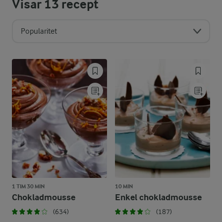
Visar
13
recept
Popularitet
1 TIM 30 MIN
10 MIN
Chokladmousse
Enkel chokladmousse
(634)
(187)