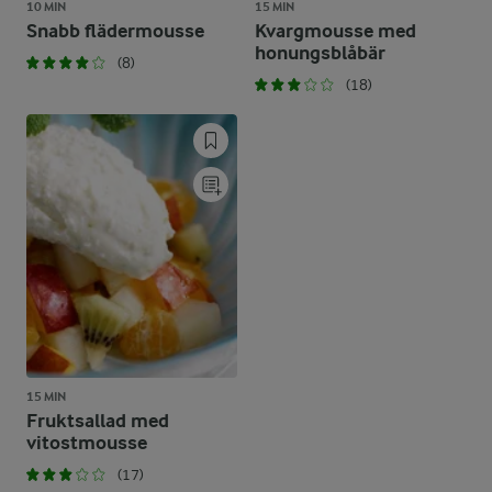
10 MIN
15 MIN
Snabb flädermousse
Kvargmousse med
honungsblåbär
(8)
(18)
15 MIN
Fruktsallad med
vitostmousse
(17)