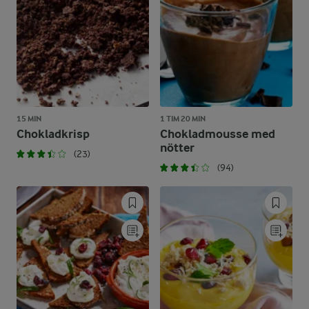
15 MIN
1 TIM 20 MIN
Chokladkrisp
Chokladmousse med
nötter
(23)
(94)