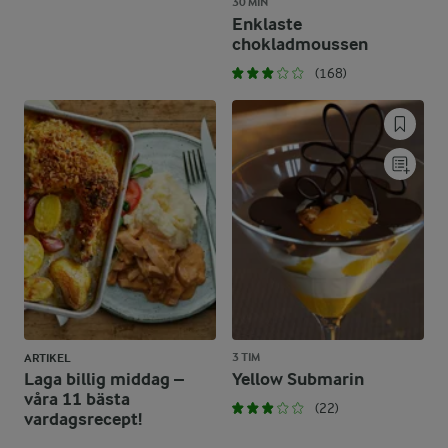
30 MIN
Enklaste
chokladmoussen
(168)
3 TIM
ARTIKEL
Laga billig middag –
Yellow Submarin
våra 11 bästa
(22)
vardagsrecept!