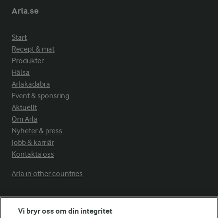
Arla.se
Start
Recept & mat
Produkter
Hälsa
Arlakadabra
Event & sponsring
Aktuellt
Om Arla
Nyheter & press
Jobb & karriär
Kontakta oss
Arla in other countries
Fler Arlasajter
Vi bryr oss om din integritet