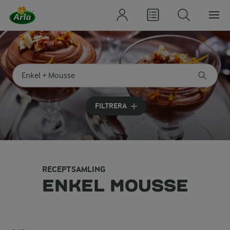
Sök på kategori eller ingrediens
Skriv in sökord för att få förslag
FILTRERA
RECEPTSAMLING
ENKEL MOUSSE