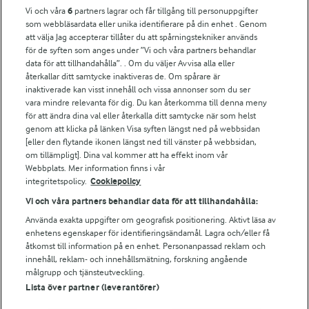
Vi och våra
6
partners lagrar och får tillgång till personuppgifter
För ägare
som webbläsardata eller unika identifierare på din enhet . Genom
att välja Jag accepterar tillåter du att spårningstekniker används
Arlas kundportal
för de syften som anges under ”Vi och våra partners behandlar
Arla.com
data för att tillhandahålla”. . Om du väljer Avvisa alla eller
Falbygdens Ost
återkallar ditt samtycke inaktiveras de. Om spårare är
Arla webbshop
inaktiverade kan visst innehåll och vissa annonser som du ser
vara mindre relevanta för dig. Du kan återkomma till denna meny
Bildbank
för att ändra dina val eller återkalla ditt samtycke när som helst
genom att klicka på länken Visa syften längst ned på webbsidan
[eller den flytande ikonen längst ned till vänster på webbsidan,
om tillämpligt]. Dina val kommer att ha effekt inom vår
Följ oss
Webbplats. Mer information finns i vår
integritetspolicy.
Cookiepolicy
Vi och våra partners behandlar data för att tillhandahålla:
Använda exakta uppgifter om geografisk positionering. Aktivt läsa av
enhetens egenskaper för identifieringsändamål. Lagra och/eller få
åtkomst till information på en enhet. Personanpassad reklam och
innehåll, reklam- och innehållsmätning, forskning angående
målgrupp och tjänsteutveckling.
Lista över partner (leverantörer)
© 2026 Arla Foods
Ändra cookie-inställningar