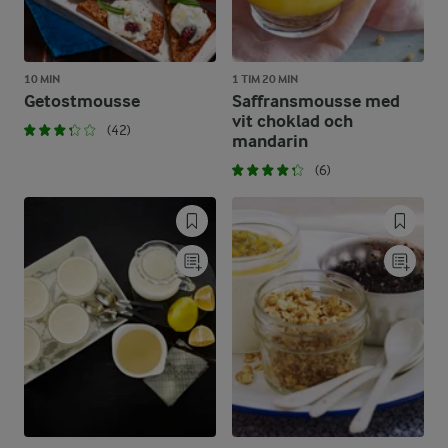
10 MIN
1 TIM 20 MIN
Getostmousse
Saffransmousse med
vit choklad och
(42)
mandarin
(6)