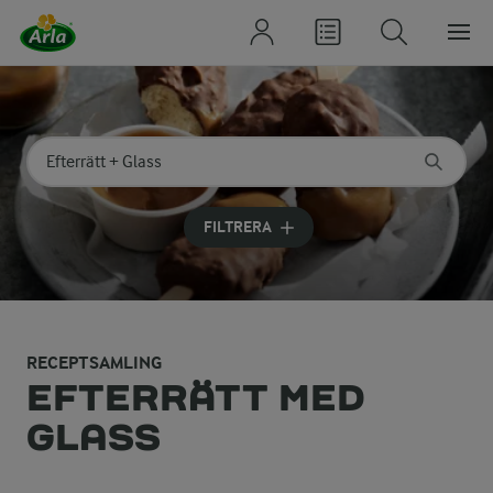
Sök på kategori eller ingrediens
Skriv in sökord för att få förslag
FILTRERA
RECEPTSAMLING
EFTERRÄTT MED
GLASS