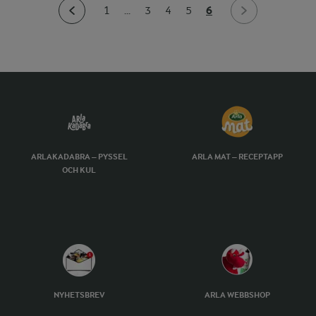
6
1
...
3
4
5
ARLAKADABRA – PYSSEL
ARLA MAT – RECEPTAPP
OCH KUL
NYHETSBREV
ARLA WEBBSHOP