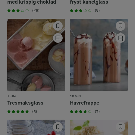
med krispig choklad
fryst kanelglass
(28)
(9)
7 TIM
10 MIN
Tresmaksglass
Havrefrappe
(3)
(7)