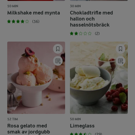
10 MIN
30 MIN
Milkshake med mynta
Chokladtrifle med
hallon och
(36)
hasselnötsbräck
(2)
12 TIM
50 MIN
Rosa gelato med
Limeglass
smak av jordgubb
(29)