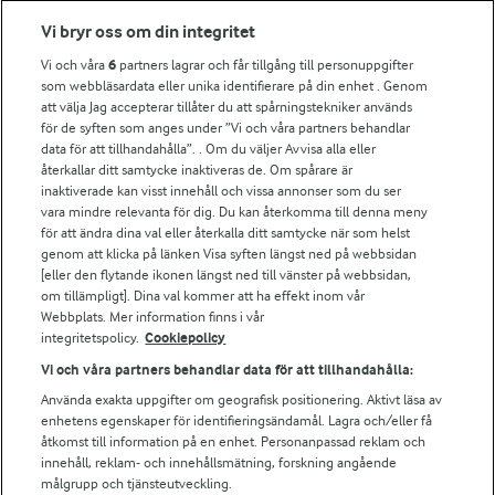
Fler Arlasajter
Vi bryr oss om din integritet
Vi och våra
6
partners lagrar och får tillgång till personuppgifter
För ägare
som webbläsardata eller unika identifierare på din enhet . Genom
att välja Jag accepterar tillåter du att spårningstekniker används
Arlas kundportal
för de syften som anges under ”Vi och våra partners behandlar
Arla.com
data för att tillhandahålla”. . Om du väljer Avvisa alla eller
Falbygdens Ost
återkallar ditt samtycke inaktiveras de. Om spårare är
Arla webbshop
inaktiverade kan visst innehåll och vissa annonser som du ser
vara mindre relevanta för dig. Du kan återkomma till denna meny
Bildbank
för att ändra dina val eller återkalla ditt samtycke när som helst
genom att klicka på länken Visa syften längst ned på webbsidan
[eller den flytande ikonen längst ned till vänster på webbsidan,
om tillämpligt]. Dina val kommer att ha effekt inom vår
Följ oss
Webbplats. Mer information finns i vår
integritetspolicy.
Cookiepolicy
Vi och våra partners behandlar data för att tillhandahålla:
Använda exakta uppgifter om geografisk positionering. Aktivt läsa av
enhetens egenskaper för identifieringsändamål. Lagra och/eller få
åtkomst till information på en enhet. Personanpassad reklam och
innehåll, reklam- och innehållsmätning, forskning angående
målgrupp och tjänsteutveckling.