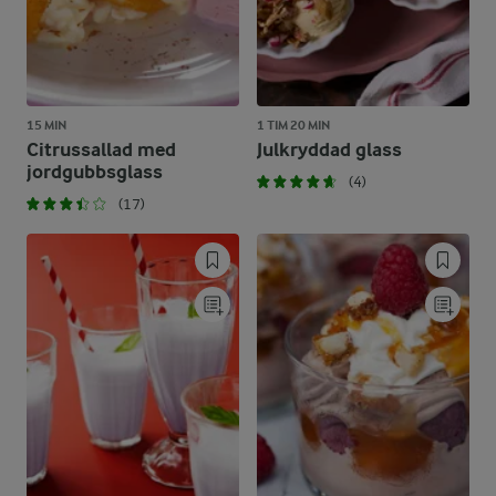
15 MIN
1 TIM 20 MIN
Citrussallad med
Julkryddad glass
jordgubbsglass
(4)
(17)