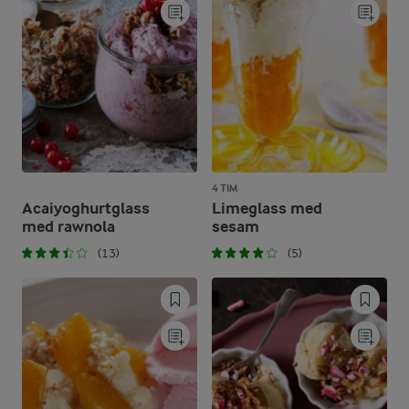
4 TIM
Acaiyoghurtglass
Limeglass med
med rawnola
sesam
(13)
(5)