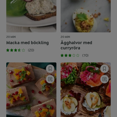
20 MIN
20 MIN
Macka med böckling
Ägghalvor med
curryröra
(20)
(70)