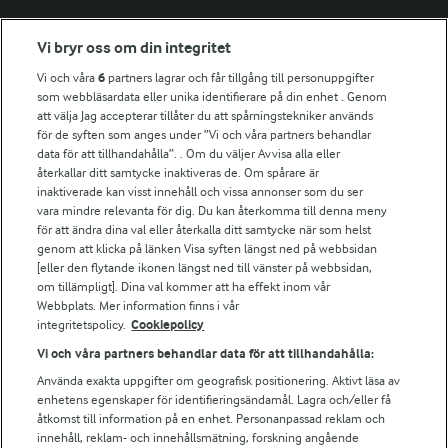
Fler Arlasajter
Vi bryr oss om din integritet
Vi och våra
6
partners lagrar och får tillgång till personuppgifter
För ägare
som webbläsardata eller unika identifierare på din enhet . Genom
att välja Jag accepterar tillåter du att spårningstekniker används
Arlas kundportal
för de syften som anges under ”Vi och våra partners behandlar
Arla.com
data för att tillhandahålla”. . Om du väljer Avvisa alla eller
Falbygdens Ost
återkallar ditt samtycke inaktiveras de. Om spårare är
Arla webbshop
inaktiverade kan visst innehåll och vissa annonser som du ser
vara mindre relevanta för dig. Du kan återkomma till denna meny
Bildbank
för att ändra dina val eller återkalla ditt samtycke när som helst
genom att klicka på länken Visa syften längst ned på webbsidan
[eller den flytande ikonen längst ned till vänster på webbsidan,
om tillämpligt]. Dina val kommer att ha effekt inom vår
Följ oss
Webbplats. Mer information finns i vår
integritetspolicy.
Cookiepolicy
Vi och våra partners behandlar data för att tillhandahålla:
Använda exakta uppgifter om geografisk positionering. Aktivt läsa av
enhetens egenskaper för identifieringsändamål. Lagra och/eller få
åtkomst till information på en enhet. Personanpassad reklam och
innehåll, reklam- och innehållsmätning, forskning angående