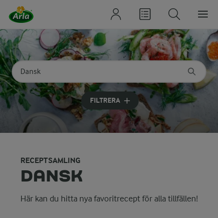
Sök på kategori eller ingrediens
Skriv in sökord för att få förslag
FILTRERA
RECEPTSAMLING
DANSK
Här kan du hitta nya favoritrecept för alla tillfällen!