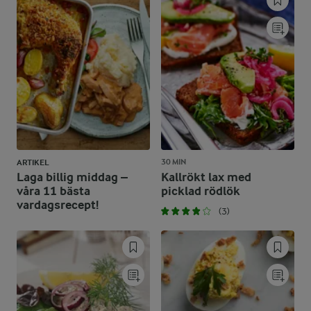
30 MIN
ARTIKEL
Laga billig middag –
Kallrökt lax med
våra 11 bästa
picklad rödlök
vardagsrecept!
(3)