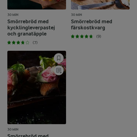
30 MIN
30 MIN
Smörrebröd med
Smörrebröd med
kycklingleverpastej
färskostkvarg
och granatäpple
(9)
(7)
30 MIN
Smörrebröd med