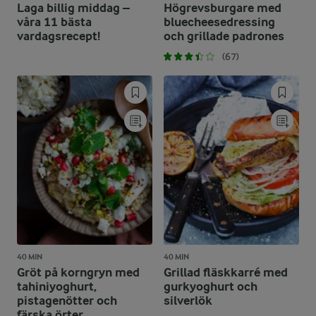
Laga billig middag –
Högrevsburgare med
våra 11 bästa
bluecheesedressing
vardagsrecept!
och grillade padrones
(67)
40 MIN
40 MIN
Gröt på korngryn med
Grillad fläskkarré med
tahiniyoghurt,
gurkyoghurt och
pistagenötter och
silverlök
färska örter