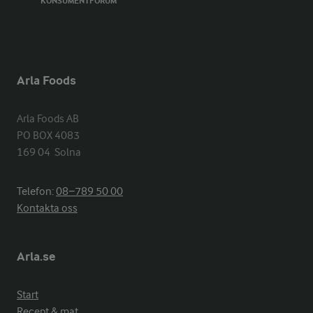
KONSUMENTFORUM
Arla Foods
Arla Foods AB

PO BOX 4083

169 04  Solna
Telefon:
08−789 50 00
Kontakta oss
Arla.se
Start
Recept & mat