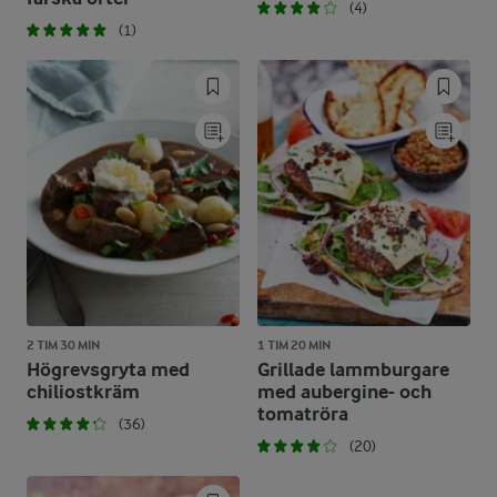
(4)
(1)
2 TIM 30 MIN
1 TIM 20 MIN
Högrevsgryta med
Grillade lammburgare
chiliostkräm
med aubergine- och
tomatröra
(36)
(20)