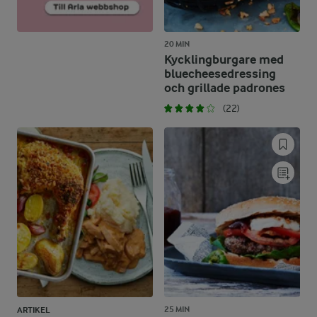
20 MIN
Kycklingburgare med
bluecheesedressing
och grillade padrones
(22)
25 MIN
ARTIKEL