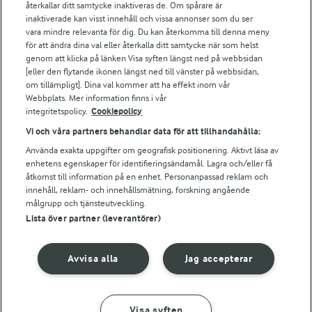
Falbygdens Ost
återkallar ditt samtycke inaktiveras de. Om spårare är
Arla webbshop
inaktiverade kan visst innehåll och vissa annonser som du ser
vara mindre relevanta för dig. Du kan återkomma till denna meny
Bildbank
för att ändra dina val eller återkalla ditt samtycke när som helst
genom att klicka på länken Visa syften längst ned på webbsidan
[eller den flytande ikonen längst ned till vänster på webbsidan,
om tillämpligt]. Dina val kommer att ha effekt inom vår
Följ oss
Webbplats. Mer information finns i vår
integritetspolicy.
Cookiepolicy
Vi och våra partners behandlar data för att tillhandahålla:
Använda exakta uppgifter om geografisk positionering. Aktivt läsa av
enhetens egenskaper för identifieringsändamål. Lagra och/eller få
åtkomst till information på en enhet. Personanpassad reklam och
innehåll, reklam- och innehållsmätning, forskning angående
målgrupp och tjänsteutveckling.
Lista över partner (leverantörer)
© 2026 Arla Foods
Ändra cookie-inställningar
Avvisa alla
Jag accepterar
Integritetspolicy
Om cookies
Visa syften