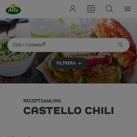
Sök på kategori eller ingrediens
Skriv in sökord för att få förslag
FILTRERA
RECEPTSAMLING
CASTELLO CHILI