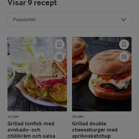
Visar
9
recept
Popularitet
45 MIN
30 MIN
Grillad tonfisk med
Grillad double
avokado- och
cheeseburger med
chilikräm och salsa
aprikosketchup