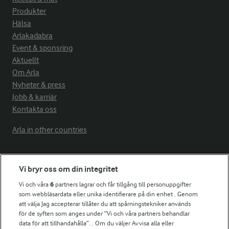
Produkter
Hälsa
Arlakadabra
Event & sponsring
Aktuellt
Om Arla
Nyheter & press
Jobb & karriär
Kontakta oss
Arla in other countries
Fler Arlasajter
Vi bryr oss om din integritet
Vi och våra
6
partners lagrar och får tillgång till personuppgifter
För ägare
som webbläsardata eller unika identifierare på din enhet . Genom
att välja Jag accepterar tillåter du att spårningstekniker används
Arlas kundportal
för de syften som anges under ”Vi och våra partners behandlar
Arla.com
data för att tillhandahålla”. . Om du väljer Avvisa alla eller