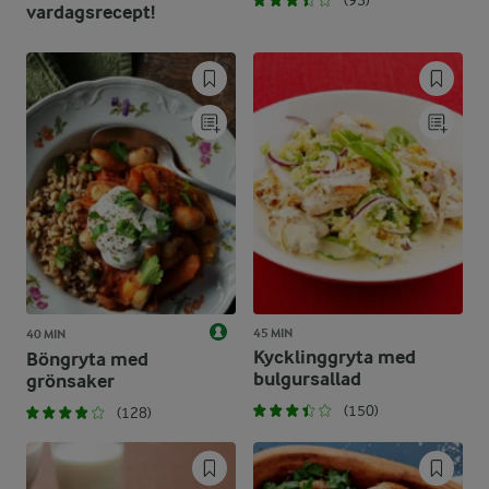
(93)
vardagsrecept!
45 MIN
40 MIN
Kycklinggryta med
Böngryta med
bulgursallad
grönsaker
(150)
(128)