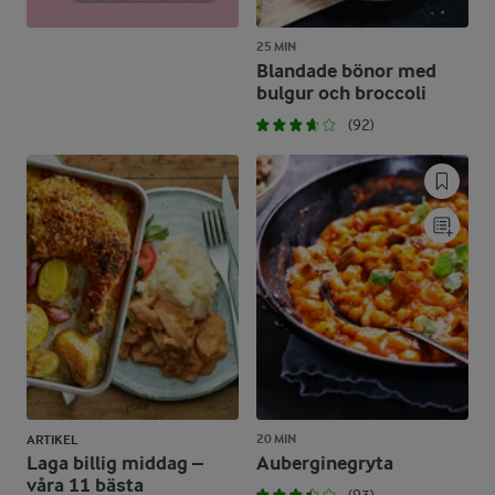
25 MIN
Blandade bönor med
bulgur och broccoli
(92)
20 MIN
ARTIKEL
Laga billig middag –
Auberginegryta
våra 11 bästa