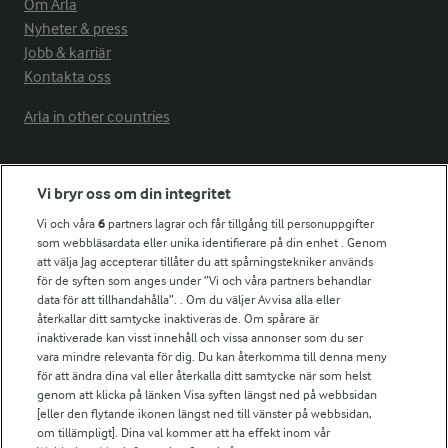
Om Arla
Nyheter & press
Jobb & karriär
Kontakta oss
Arla in other countries
Fler Arlasajter
Vi bryr oss om din integritet
Vi och våra
6
partners lagrar och får tillgång till personuppgifter
För ägare
som webbläsardata eller unika identifierare på din enhet . Genom
att välja Jag accepterar tillåter du att spårningstekniker används
Arlas kundportal
för de syften som anges under ”Vi och våra partners behandlar
Arla.com
data för att tillhandahålla”. . Om du väljer Avvisa alla eller
Falbygdens Ost
återkallar ditt samtycke inaktiveras de. Om spårare är
Arla webbshop
inaktiverade kan visst innehåll och vissa annonser som du ser
vara mindre relevanta för dig. Du kan återkomma till denna meny
Bildbank
för att ändra dina val eller återkalla ditt samtycke när som helst
genom att klicka på länken Visa syften längst ned på webbsidan
[eller den flytande ikonen längst ned till vänster på webbsidan,
om tillämpligt]. Dina val kommer att ha effekt inom vår
Följ oss