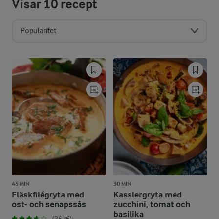
Visar
10
recept
Popularitet
45 MIN
30 MIN
Fläskfilégryta med
Kasslergryta med
ost- och senapssås
zucchini, tomat och
basilika
(2676)