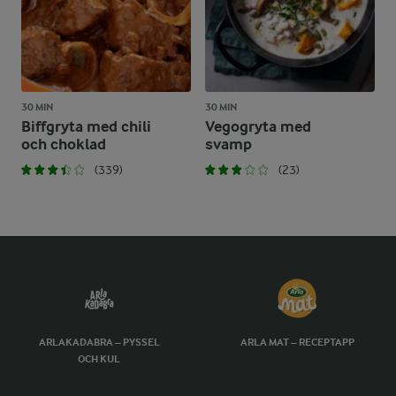
30 MIN
30 MIN
Biffgryta med chili
Vegogryta med
och choklad
svamp
(339)
(23)
ARLAKADABRA – PYSSEL
ARLA MAT – RECEPTAPP
OCH KUL