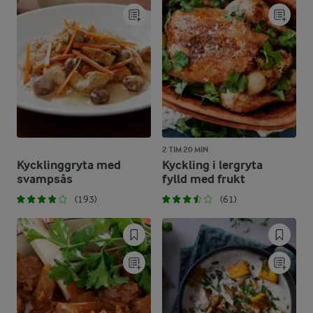
2 TIM 20 MIN
Kycklinggryta med
Kyckling i lergryta
svampsås
fylld med frukt
(193)
(61)