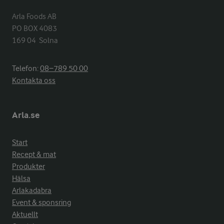
Arla Foods AB

PO BOX 4083

169 04  Solna
Telefon:
08−789 50 00
Kontakta oss
Arla.se
Start
Recept & mat
Produkter
Hälsa
Arlakadabra
Event & sponsring
Aktuellt