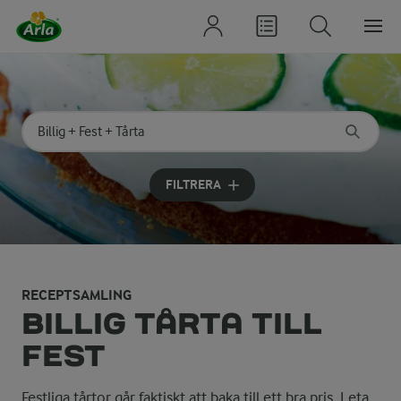
Sök på kategori eller ingrediens
Skriv in sökord för att få förslag
FILTRERA
RECEPTSAMLING
BILLIG TÅRTA TILL
FEST
Festliga tårtor går faktiskt att baka till ett bra pris. Leta