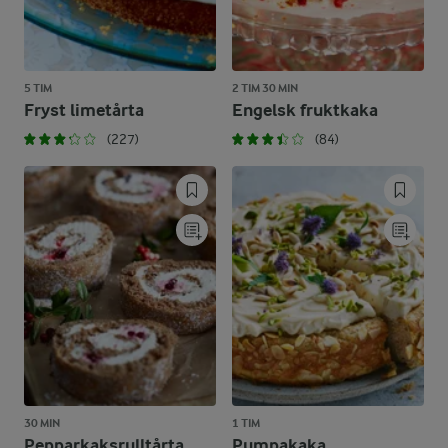
5 TIM
2 TIM 30 MIN
Fryst limetårta
Engelsk fruktkaka
(227)
(84)
30 MIN
1 TIM
Pepparkaksrulltårta
Pumpakaka