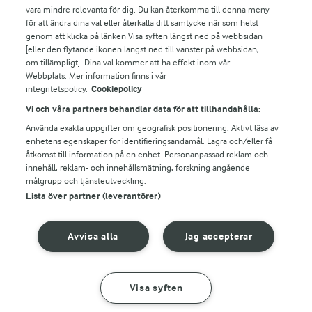
vara mindre relevanta för dig. Du kan återkomma till denna meny
Bildbank
för att ändra dina val eller återkalla ditt samtycke när som helst
genom att klicka på länken Visa syften längst ned på webbsidan
[eller den flytande ikonen längst ned till vänster på webbsidan,
om tillämpligt]. Dina val kommer att ha effekt inom vår
Följ oss
Webbplats. Mer information finns i vår
integritetspolicy.
Cookiepolicy
Vi och våra partners behandlar data för att tillhandahålla:
Använda exakta uppgifter om geografisk positionering. Aktivt läsa av
enhetens egenskaper för identifieringsändamål. Lagra och/eller få
åtkomst till information på en enhet. Personanpassad reklam och
innehåll, reklam- och innehållsmätning, forskning angående
målgrupp och tjänsteutveckling.
Lista över partner (leverantörer)
© 2026 Arla Foods
Ändra cookie-inställningar
Avvisa alla
Jag accepterar
Integritetspolicy
Om cookies
Visa syften