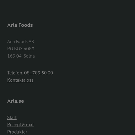
Arla Foods
Arla Foods AB

PO BOX 4083

169 04  Solna
Telefon:
08−789 50 00
Kontakta oss
Arla.se
Start
Recept & mat
Produkter