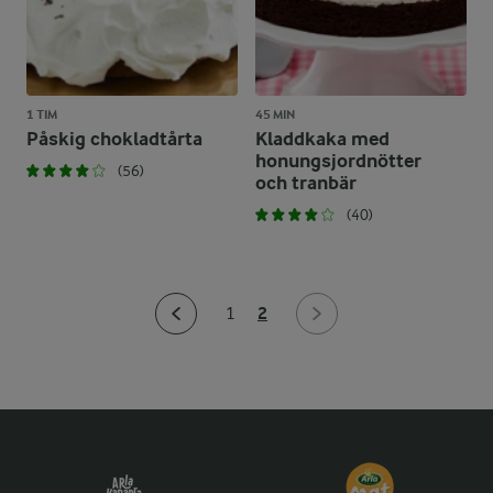
1 TIM
45 MIN
Påskig chokladtårta
Kladdkaka med
honungsjordnötter
(56)
och tranbär
(40)
2
1