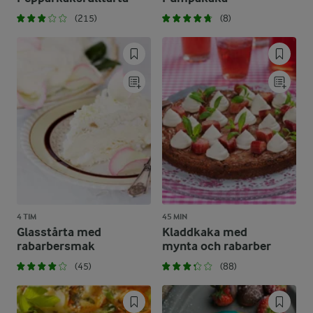
(215)
(8)
4 TIM
45 MIN
Glasstårta med
Kladdkaka med
rabarbersmak
mynta och rabarber
(45)
(88)