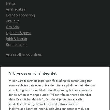
Hälsa
Arlakadabra
Event & sponsring
Aktuellt
Om Arla
Nyheter & press
Jobb & karriär
Kontakta oss
Arla in other countries
Fler Arlasajter
Vi bryr oss om din integritet
Vi och våra
6
partners lagrar och får tillgång till personuppgifter
För ägare
som webbläsardata eller unika identifierare på din enhet . Genom
att välja Jag accepterar tillåter du att spårningstekniker används
Arlas kundportal
för de syften som anges under ”Vi och våra partners behandlar
Arla.com
data för att tillhandahålla”. . Om du väljer Avvisa alla eller
Falbygdens Ost
återkallar ditt samtycke inaktiveras de. Om spårare är
Arla webbshop
inaktiverade kan visst innehåll och vissa annonser som du ser