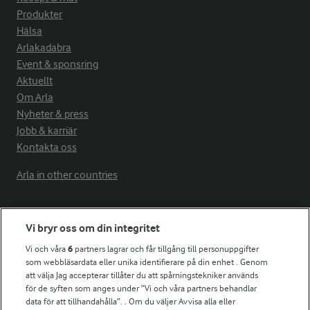
Produkter
Hälsa
Arlakadabra
Event & sponsring
Aktuellt
Om Arla
Nyheter & press
Jobb & karriär
Kontakta oss
Arla in other countries
Fler Arlasajter
Vi bryr oss om din integritet
Vi och våra
6
partners lagrar och får tillgång till personuppgifter
För ägare
som webbläsardata eller unika identifierare på din enhet . Genom
att välja Jag accepterar tillåter du att spårningstekniker används
Arlas kundportal
för de syften som anges under ”Vi och våra partners behandlar
Arla.com
data för att tillhandahålla”. . Om du väljer Avvisa alla eller