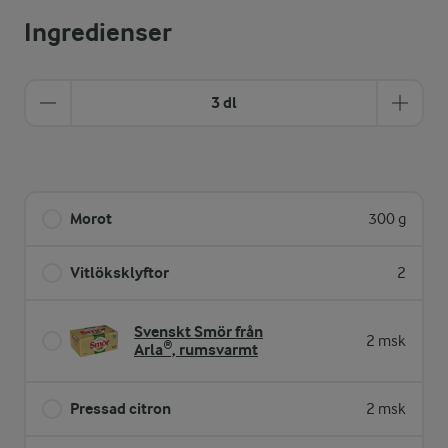
Ingredienser
3 dl
Morot
300 g
Vitlöksklyftor
2
Svenskt Smör från
2 msk
Arla®, rumsvarmt
Pressad citron
2 msk