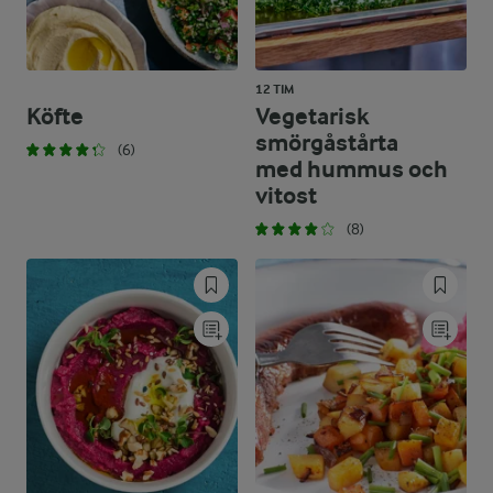
12 TIM
Köfte
Vegetarisk
smörgåstårta
(6)
med hummus och
vitost
(8)