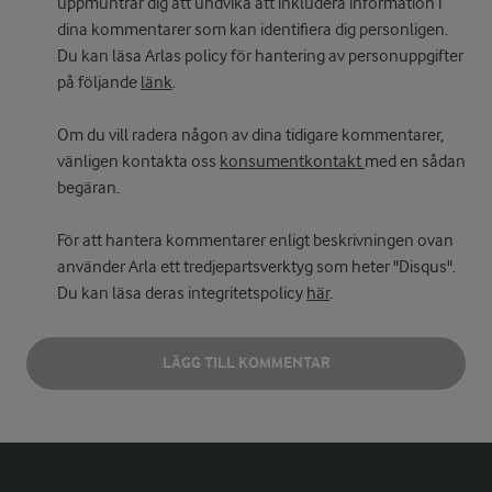
uppmuntrar dig att undvika att inkludera information i
dina kommentarer som kan identifiera dig personligen.
Du kan läsa Arlas policy för hantering av personuppgifter
på följande
länk
.
Om du vill radera någon av dina tidigare kommentarer,
vänligen kontakta oss
konsumentkontakt
med en sådan
begäran.
För att hantera kommentarer enligt beskrivningen ovan
använder Arla ett tredjepartsverktyg som heter "Disqus".
Du kan läsa deras integritetspolicy
här
.
LÄGG TILL KOMMENTAR