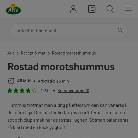
Sök på kategori eller ingrediens
Skriv in sökord för att få förslag
Arla
Recept & mat
Rostad morotshummus
Rostad morotshummus
45 MIN
Arbetstid: 15 min
•
(13)
Kommentarer (0)
•
Hummus tröttnar man aldrig på eftersom den kan varieras i
det oändliga. Den här får fin färg av morötterna, som får en
söt och djup smak när de rostas i ugnen. Sötman balanseras
så klart med en klick yoghurt.