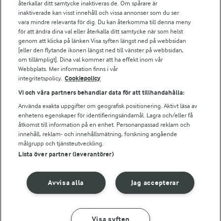
Falbygdens Ost
återkallar ditt samtycke inaktiveras de. Om spårare är
Arla webbshop
inaktiverade kan visst innehåll och vissa annonser som du ser
vara mindre relevanta för dig. Du kan återkomma till denna meny
Bildbank
för att ändra dina val eller återkalla ditt samtycke när som helst
genom att klicka på länken Visa syften längst ned på webbsidan
[eller den flytande ikonen längst ned till vänster på webbsidan,
om tillämpligt]. Dina val kommer att ha effekt inom vår
Följ oss
Webbplats. Mer information finns i vår
integritetspolicy.
Cookiepolicy
Vi och våra partners behandlar data för att tillhandahålla:
Använda exakta uppgifter om geografisk positionering. Aktivt läsa av
enhetens egenskaper för identifieringsändamål. Lagra och/eller få
åtkomst till information på en enhet. Personanpassad reklam och
innehåll, reklam- och innehållsmätning, forskning angående
målgrupp och tjänsteutveckling.
Lista över partner (leverantörer)
© 2026 Arla Foods
Ändra cookie-inställningar
Avvisa alla
Jag accepterar
Integritetspolicy
Om cookies
Visa syften