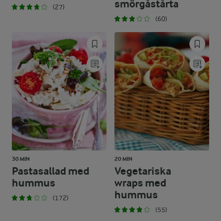
smörgåstårta
(27)
(60)
30 MIN
20 MIN
Pastasallad med
Vegetariska
hummus
wraps med
hummus
(172)
(55)