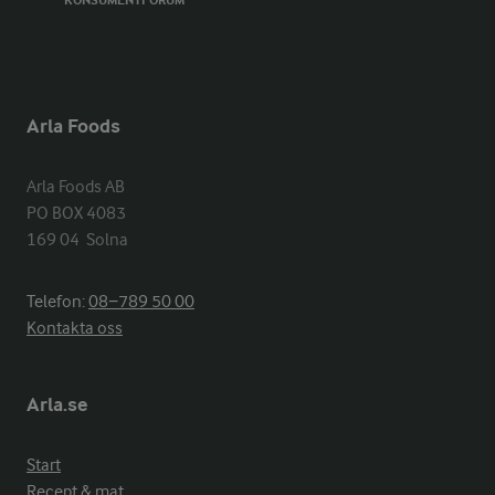
KONSUMENTFORUM
Arla Foods
Arla Foods AB

PO BOX 4083

169 04  Solna
Telefon:
08−789 50 00
Kontakta oss
Arla.se
Start
Recept & mat