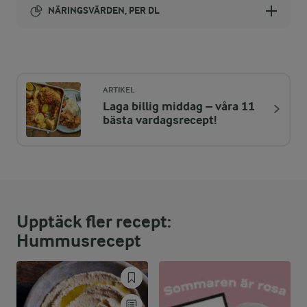
NÄRINGSVÄRDEN, PER DL
Energi:
222 kcal
ARTIKEL
Laga billig middag – våra 11
ENERGIDISTRIBUTION %
NÄRINGSVÄRDEN PER DL
bästa vardagsrecept!
-
4,1 g
Fiber:
8,8 %
4,8 g
Protein:
Upptäck fler recept:
72,7 %
18,3 g
Fett:
Hummusrecept
18,5 %
10,1 g
Kolhydrater: