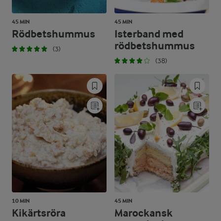
45 MIN
45 MIN
Rödbetshummus
Isterband med
rödbetshummus
(3)
(38)
10 MIN
45 MIN
Kikärtsröra
Marockansk