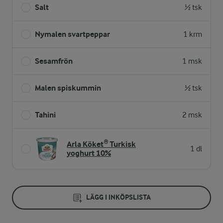
Salt
½ tsk
Nymalen svartpeppar
1 krm
Sesamfrön
1 msk
Malen spiskummin
½ tsk
Tahini
2 msk
Arla Köket® Turkisk
1 dl
yoghurt 10%
LÄGG I INKÖPSLISTA