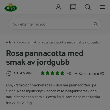
Sök på kategori eller ingrediens
Skriv in sökord för att få förslag
Arla
Recept & mat
Rosa pannacotta med smak av jordgubb
Rosa pannacotta med
smak av jordgubb
1 TIM 5 MIN
(4)
Kommentarer (0)
•
Len, krämig och vackert rosa – den här pannacottan gör
succé. Rosa mjölksdryck ger en mild jordgubbssmak och
naturligt rosa ton som blir extra fin tillsammans med färska
bär vid servering.