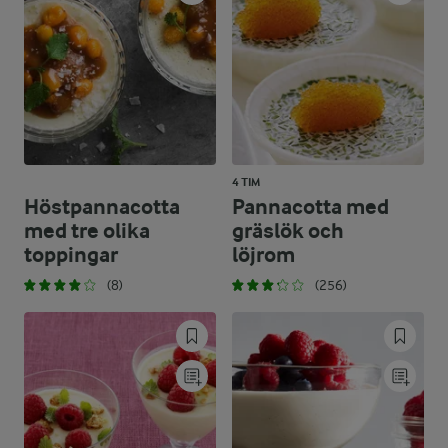
4 TIM
Höstpannacotta
Pannacotta med
med tre olika
gräslök och
toppingar
löjrom
(8)
(256)