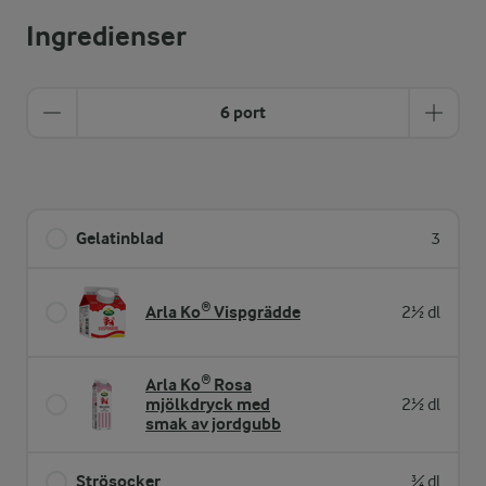
Ingredienser
6 port
Gelatinblad
3
Arla Ko® Vispgrädde
2½ dl
Arla Ko® Rosa
mjölkdryck med
2½ dl
smak av jordgubb
Strösocker
¾ dl