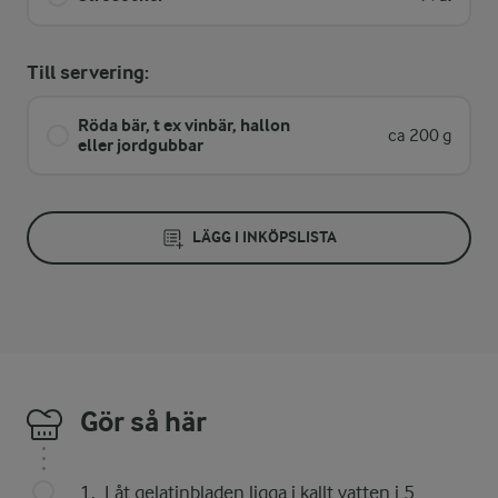
Till servering:
Röda bär, t ex vinbär, hallon
ca 200 g
eller jordgubbar
LÄGG I INKÖPSLISTA
Gör så här
Låt gelatinbladen ligga i kallt vatten i 5