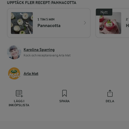
UPPTÄCK FLER RECEPT: PANNACOTTA
Nytt
1 TIM 5 MIN
2 
Pannacotta
H
Karolina Sparring
Kock och receptansvarig Arla Mat
Arla Mat
LÄGG I
SPARA
DELA
INKÖPSLISTA