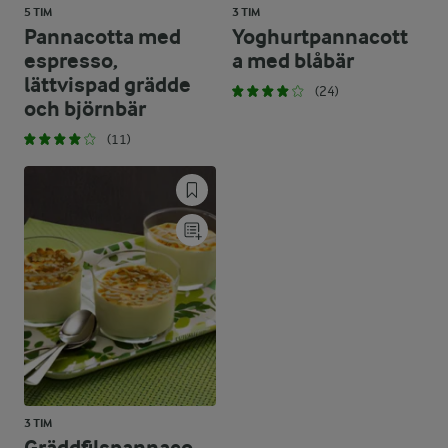
5 TIM
3 TIM
Pannacotta med
Yoghurtpannacott
espresso,
a med blåbär
lättvispad grädde
(24)
och björnbär
(11)
3 TIM