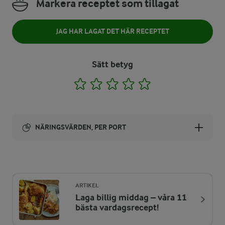
Markera receptet som tillagat
JAG HAR LAGAT DET HÄR RECEPTET
Sätt betyg
1
2
3
4
5
NÄRINGSVÄRDEN, PER PORT
Energi:
231 kcal
ARTIKEL
Laga billig middag – våra 11
ENERGIDISTRIBUTION %
NÄRINGSVÄRDEN PER PORT
bästa vardagsrecept!