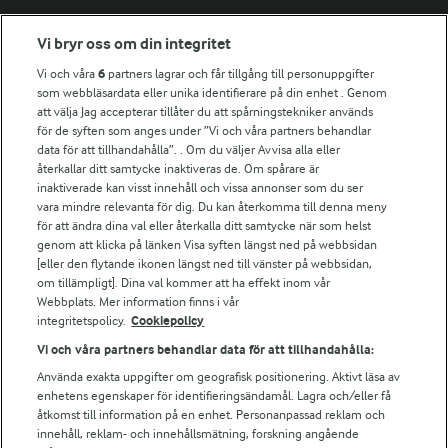
Fler Arlasajter
Vi bryr oss om din integritet
Vi och våra
6
partners lagrar och får tillgång till personuppgifter
För ägare
som webbläsardata eller unika identifierare på din enhet . Genom
att välja Jag accepterar tillåter du att spårningstekniker används
Arlas kundportal
för de syften som anges under ”Vi och våra partners behandlar
Arla.com
data för att tillhandahålla”. . Om du väljer Avvisa alla eller
Falbygdens Ost
återkallar ditt samtycke inaktiveras de. Om spårare är
Arla webbshop
inaktiverade kan visst innehåll och vissa annonser som du ser
vara mindre relevanta för dig. Du kan återkomma till denna meny
Bildbank
för att ändra dina val eller återkalla ditt samtycke när som helst
genom att klicka på länken Visa syften längst ned på webbsidan
[eller den flytande ikonen längst ned till vänster på webbsidan,
om tillämpligt]. Dina val kommer att ha effekt inom vår
Följ oss
Webbplats. Mer information finns i vår
integritetspolicy.
Cookiepolicy
Vi och våra partners behandlar data för att tillhandahålla:
Använda exakta uppgifter om geografisk positionering. Aktivt läsa av
enhetens egenskaper för identifieringsändamål. Lagra och/eller få
åtkomst till information på en enhet. Personanpassad reklam och
innehåll, reklam- och innehållsmätning, forskning angående