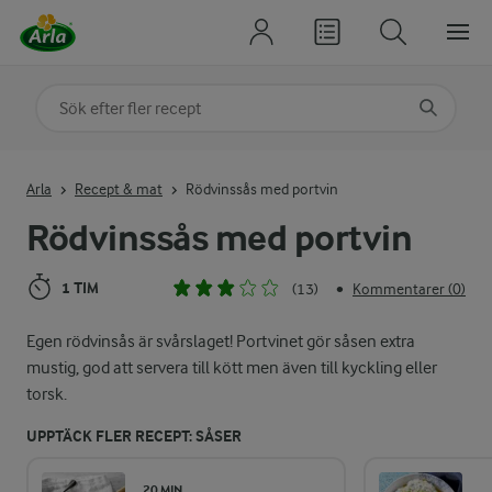
Sök på kategori eller ingrediens
Skriv in sökord för att få förslag
Arla
Recept & mat
Rödvinssås med portvin
Rödvinssås med portvin
1 TIM
(13)
Kommentarer (0)
•
Egen rödvinsås är svårslaget! Portvinet gör såsen extra
mustig, god att servera till kött men även till kyckling eller
torsk.
UPPTÄCK FLER RECEPT: SÅSER
20 MIN