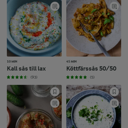
10 MIN
45 MIN
Kall sås till lax
Köttfärssås 50/50
(93)
(5)