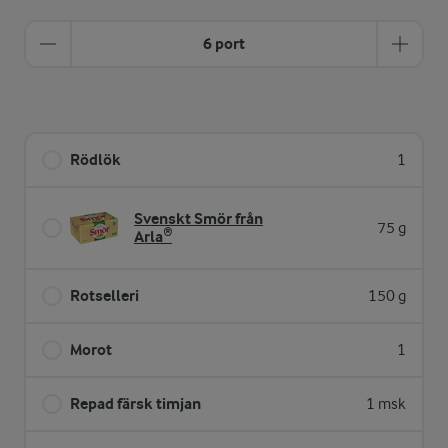
6 port
Rödlök
1
Svenskt Smör från
75 g
Arla®
Rotselleri
150 g
Morot
1
Repad färsk timjan
1 msk