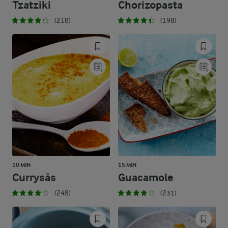
Tzatziki
Chorizopasta
(218)
(198)
10 MIN
15 MIN
Currysås
Guacamole
(248)
(231)