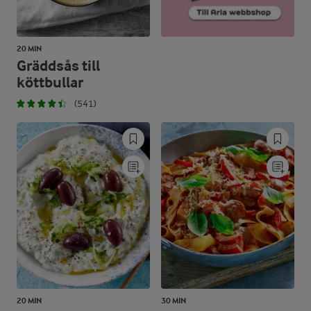
20 MIN
Gräddsås till
köttbullar
(541)
20 MIN
30 MIN