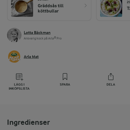
2
Gräddsås till
T
köttbullar
Lotta Bäckman
Ansvarig kock på Arla® Pro
Arla Mat
LÄGG I
SPARA
DELA
INKÖPSLISTA
Ingredienser