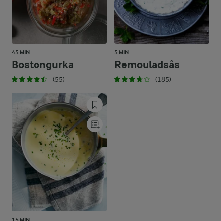
45 MIN
5 MIN
Bostongurka
Remouladsås
(55)
(185)
15 MIN