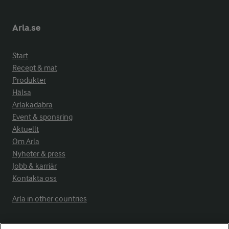
Arla.se
Start
Recept & mat
Produkter
Hälsa
Arlakadabra
Event & sponsring
Aktuellt
Om Arla
Nyheter & press
Jobb & karriär
Kontakta oss
Arla in other countries