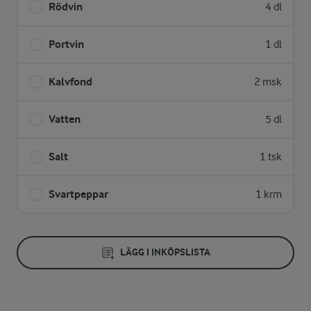
Rödvin
4 dl
Portvin
1 dl
Kalvfond
2 msk
Vatten
5 dl
Salt
1 tsk
Svartpeppar
1 krm
LÄGG I INKÖPSLISTA