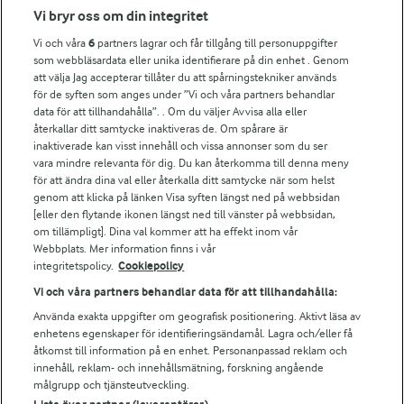
Fler Arlasajter
Vi bryr oss om din integritet
Vi och våra
6
partners lagrar och får tillgång till personuppgifter
För ägare
som webbläsardata eller unika identifierare på din enhet . Genom
att välja Jag accepterar tillåter du att spårningstekniker används
Arlas kundportal
för de syften som anges under ”Vi och våra partners behandlar
Arla.com
data för att tillhandahålla”. . Om du väljer Avvisa alla eller
Falbygdens Ost
återkallar ditt samtycke inaktiveras de. Om spårare är
Arla webbshop
inaktiverade kan visst innehåll och vissa annonser som du ser
vara mindre relevanta för dig. Du kan återkomma till denna meny
Bildbank
för att ändra dina val eller återkalla ditt samtycke när som helst
genom att klicka på länken Visa syften längst ned på webbsidan
[eller den flytande ikonen längst ned till vänster på webbsidan,
om tillämpligt]. Dina val kommer att ha effekt inom vår
Följ oss
Webbplats. Mer information finns i vår
integritetspolicy.
Cookiepolicy
Vi och våra partners behandlar data för att tillhandahålla:
Använda exakta uppgifter om geografisk positionering. Aktivt läsa av
enhetens egenskaper för identifieringsändamål. Lagra och/eller få
åtkomst till information på en enhet. Personanpassad reklam och
innehåll, reklam- och innehållsmätning, forskning angående
målgrupp och tjänsteutveckling.