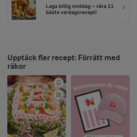
Laga billig middag – våra 11
ENERGIDISTRIBUTION %
NÄRINGSVÄRDEN PER ST
bästa vardagsrecept!
-
1,5 g
Fiber:
40,7 %
14,3 g
Protein:
Upptäck fler recept: Förrätt med
15,5 %
2,5 g
Fett:
räkor
43,8 %
15,4 g
Kolhydrater: