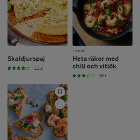
25 MIN
Skaldjurspaj
Heta räkor med
chili och vitlök
(123)
(92)