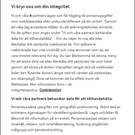
Vi bryr oss om din integritet
Arla in other countries
Vi och våra
6
partners lagrar och får tillgång till personuppgifter
som webbläsardata eller unika identifierare på din enhet . Genom
Fler Arlasajter
att välja Jag accepterar tillåter du att spårningstekniker används
för de syften som anges under ”Vi och våra partners behandlar
data för att tillhandahålla”. . Om du väljer Avvisa alla eller
För ägare
återkallar ditt samtycke inaktiveras de. Om spårare är
inaktiverade kan visst innehåll och vissa annonser som du ser
Arlas kundportal
vara mindre relevanta för dig. Du kan återkomma till denna meny
Arla.com
för att ändra dina val eller återkalla ditt samtycke när som helst
Falbygdens Ost
genom att klicka på länken Visa syften längst ned på webbsidan
Arla webbshop
[eller den flytande ikonen längst ned till vänster på webbsidan,
om tillämpligt]. Dina val kommer att ha effekt inom vår
Bildbank
Webbplats. Mer information finns i vår
integritetspolicy.
Cookiepolicy
Vi och våra partners behandlar data för att tillhandahålla:
Följ oss
Använda exakta uppgifter om geografisk positionering. Aktivt läsa av
enhetens egenskaper för identifieringsändamål. Lagra och/eller få
åtkomst till information på en enhet. Personanpassad reklam och
innehåll, reklam- och innehållsmätning, forskning angående
målgrupp och tjänsteutveckling.