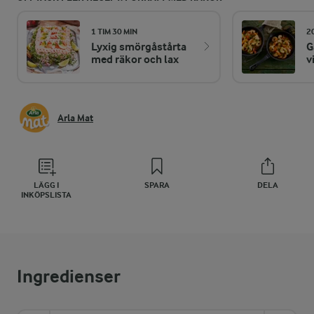
1 TIM 30 MIN
2
Lyxig smörgåstårta
G
med räkor och lax
v
Arla Mat
LÄGG I
SPARA
DELA
INKÖPSLISTA
Ingredienser