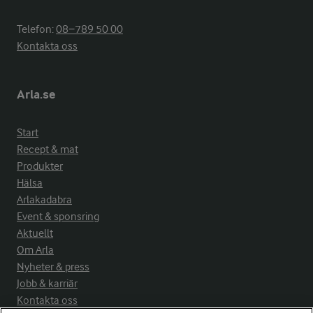
Telefon:
08−789 50 00
Kontakta oss
Arla.se
Start
Recept & mat
Produkter
Hälsa
Arlakadabra
Event & sponsring
Aktuellt
Om Arla
Nyheter & press
Jobb & karriär
Kontakta oss