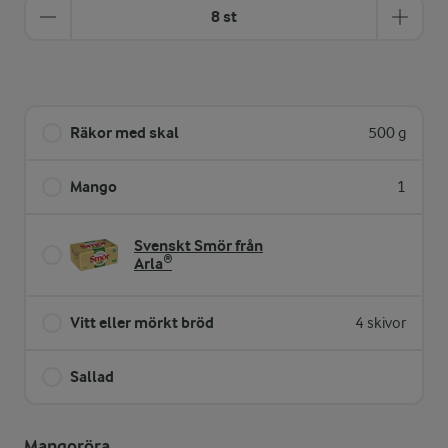
8 st
Räkor med skal
500 g
Mango
1
Svenskt Smör från
Arla®
Vitt eller mörkt bröd
4 skivor
Sallad
Mangoröra