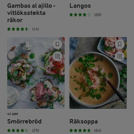
Gambas al ajillo -
Langos
vitlöksstekta
(68)
räkor
(54)
45 MIN
Smörrebröd
Räksoppa
(29)
(64)