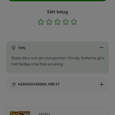
Sätt betyg
1
2
3
4
5
TIPS:
Skala räkor och gör mangoröran i förväg. Snittarna görs
helt färdiga strax före servering.
NÄRINGSVÄRDEN, PER ST
Energi:
143 kcal
ARTIKEL