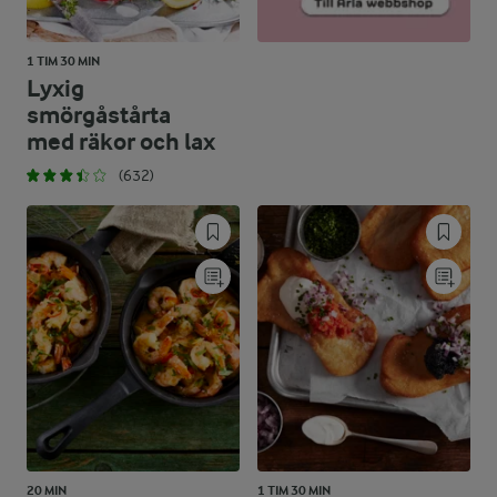
1 TIM 30 MIN
Lyxig
smörgåstårta
med räkor och lax
(632)
20 MIN
1 TIM 30 MIN