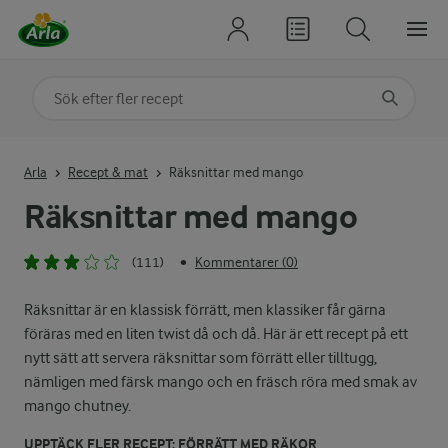
Sök på kategori eller ingrediens
Skriv in sökord för att få förslag
Arla
Recept & mat
Räksnittar med mango
Räksnittar med mango
(111)
Kommentarer (0)
•
Räksnittar är en klassisk förrätt, men klassiker får gärna
föräras med en liten twist då och då. Här är ett recept på ett
nytt sätt att servera räksnittar som förrätt eller tilltugg,
nämligen med färsk mango och en fräsch röra med smak av
mango chutney.
UPPTÄCK FLER RECEPT: FÖRRÄTT MED RÄKOR