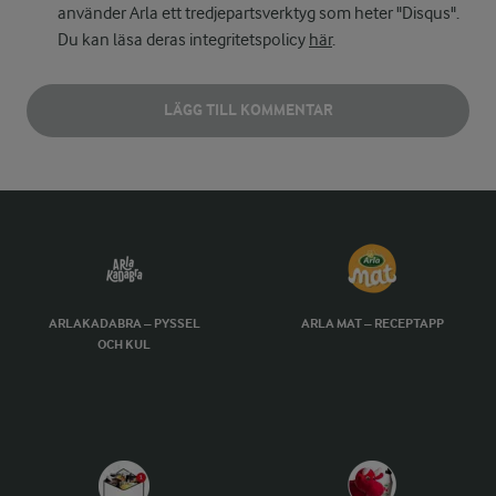
använder Arla ett tredjepartsverktyg som heter "Disqus".
Du kan läsa deras integritetspolicy
här
.
LÄGG TILL KOMMENTAR
ARLAKADABRA – PYSSEL
ARLA MAT – RECEPTAPP
OCH KUL