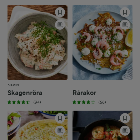
30 MIN
Skagenröra
Rårakor
(94)
(66)