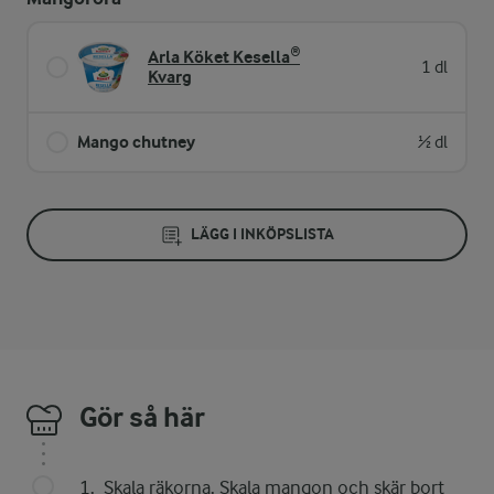
Arla Köket Kesella®
1 dl
Kvarg
Mango chutney
½ dl
LÄGG I INKÖPSLISTA
Gör så här
Skala räkorna. Skala mangon och skär bort