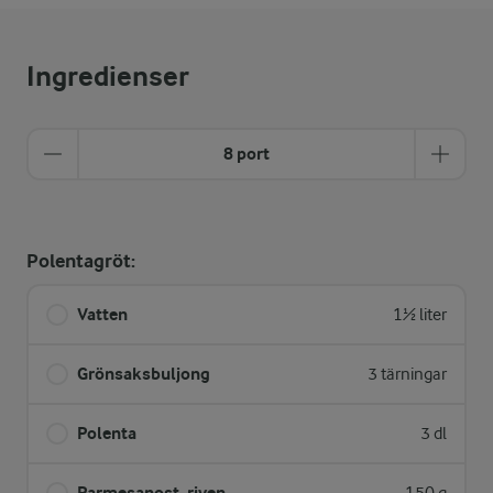
Ingredienser
8 port
Polentagröt:
Vatten
1½ liter
Grönsaksbuljong
3 tärningar
Polenta
3 dl
Parmesanost, riven