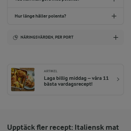
Hur länge håller polenta?
NÄRINGSVÄRDEN, PER PORT
Energi:
268 kcal
ARTIKEL
Laga billig middag – våra 11
ENERGIDISTRIBUTION %
NÄRINGSVÄRDEN PER PORT
bästa vardagsrecept!
-
2,2 g
Fiber:
14,3 %
9,4 g
Protein:
Upptäck fler recept: Italiensk mat
54,4 %
16,5 g
Fett: