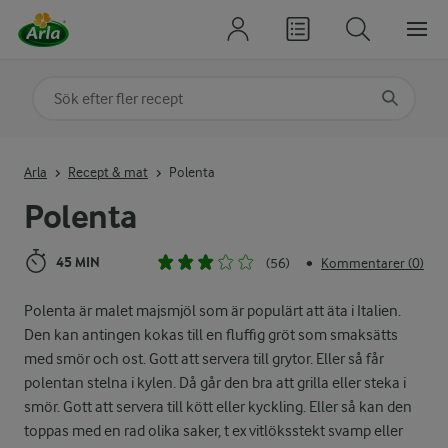
Sök på kategori eller ingrediens
Skriv in sökord för att få förslag
Arla
Recept & mat
Polenta
Polenta
45 MIN
(56)
Kommentarer (0)
•
Polenta är malet majsmjöl som är populärt att äta i Italien.
Den kan antingen kokas till en fluffig gröt som smaksätts
med smör och ost. Gott att servera till grytor. Eller så får
polentan stelna i kylen. Då går den bra att grilla eller steka i
smör. Gott att servera till kött eller kyckling. Eller så kan den
toppas med en rad olika saker, t ex vitlöksstekt svamp eller