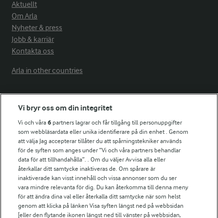
Aktuellt
Om Arla
Nyheter & press
Jobb & karriär
Kontakta oss
Arla in other countries
Fler Arlasajter
Vi bryr oss om din integritet
Vi och våra
6
partners lagrar och får tillgång till personuppgifter
För ägare
som webbläsardata eller unika identifierare på din enhet . Genom
att välja Jag accepterar tillåter du att spårningstekniker används
Arlas kundportal
för de syften som anges under ”Vi och våra partners behandlar
Arla.com
data för att tillhandahålla”. . Om du väljer Avvisa alla eller
Falbygdens Ost
återkallar ditt samtycke inaktiveras de. Om spårare är
Arla webbshop
inaktiverade kan visst innehåll och vissa annonser som du ser
vara mindre relevanta för dig. Du kan återkomma till denna meny
Bildbank
för att ändra dina val eller återkalla ditt samtycke när som helst
genom att klicka på länken Visa syften längst ned på webbsidan
[eller den flytande ikonen längst ned till vänster på webbsidan,