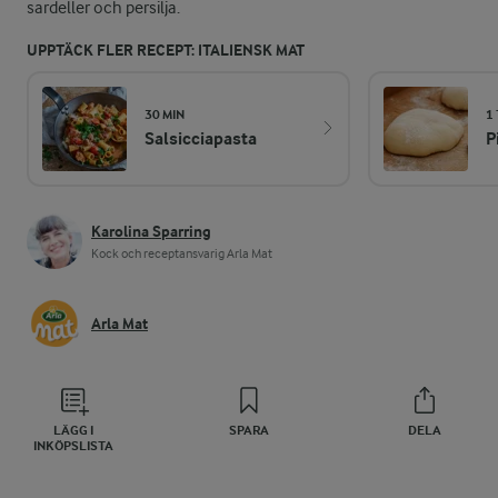
sardeller och persilja.
UPPTÄCK FLER RECEPT: ITALIENSK MAT
30 MIN
1
Salsicciapasta
P
Karolina Sparring
Kock och receptansvarig Arla Mat
Arla Mat
LÄGG I
SPARA
DELA
INKÖPSLISTA