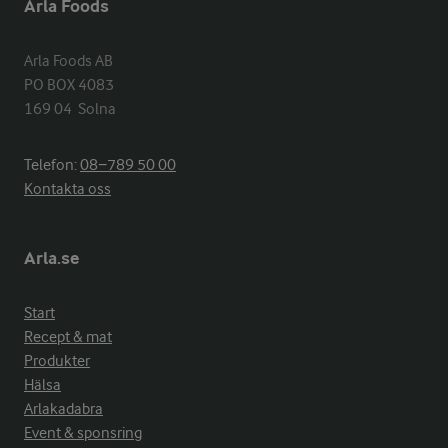
Arla Foods
Arla Foods AB

PO BOX 4083

169 04  Solna
Telefon:
08−789 50 00
Kontakta oss
Arla.se
Start
Recept & mat
Produkter
Hälsa
Arlakadabra
Event & sponsring