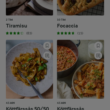
2 TIM
10 TIM
Tiramisu
Focaccia
(83)
(15)
45 MIN
45 MIN
Köttfärssås 50/50
Köttfärssås