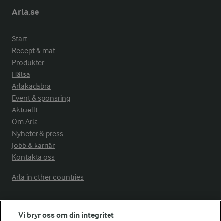
Arla.se
Start
Recept & mat
Produkter
Hälsa
Arlakadabra
Event & sponsring
Aktuellt
Om Arla
Nyheter & press
Jobb & karriär
Kontakta oss
Arla in other countries
Fler Arlasajter
Vi bryr oss om din integritet