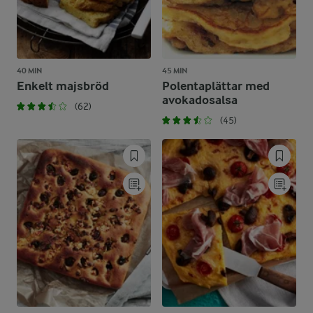
40 MIN
45 MIN
Enkelt majsbröd
Polentaplättar med
avokadosalsa
(62)
(45)