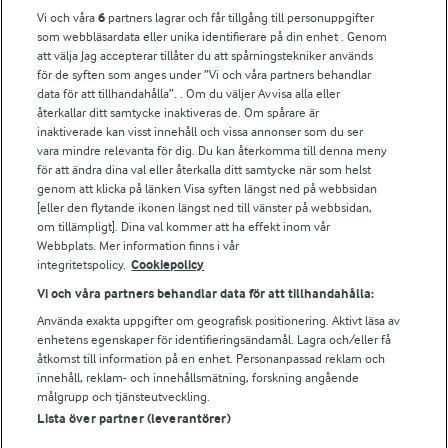
Vi och våra
6
partners lagrar och får tillgång till personuppgifter
För ägare
som webbläsardata eller unika identifierare på din enhet . Genom
att välja Jag accepterar tillåter du att spårningstekniker används
Arlas kundportal
för de syften som anges under ”Vi och våra partners behandlar
Arla.com
data för att tillhandahålla”. . Om du väljer Avvisa alla eller
Falbygdens Ost
återkallar ditt samtycke inaktiveras de. Om spårare är
Arla webbshop
inaktiverade kan visst innehåll och vissa annonser som du ser
vara mindre relevanta för dig. Du kan återkomma till denna meny
Bildbank
för att ändra dina val eller återkalla ditt samtycke när som helst
genom att klicka på länken Visa syften längst ned på webbsidan
[eller den flytande ikonen längst ned till vänster på webbsidan,
om tillämpligt]. Dina val kommer att ha effekt inom vår
Följ oss
Webbplats. Mer information finns i vår
integritetspolicy.
Cookiepolicy
Vi och våra partners behandlar data för att tillhandahålla:
Använda exakta uppgifter om geografisk positionering. Aktivt läsa av
enhetens egenskaper för identifieringsändamål. Lagra och/eller få
åtkomst till information på en enhet. Personanpassad reklam och
innehåll, reklam- och innehållsmätning, forskning angående
målgrupp och tjänsteutveckling.
Lista över partner (leverantörer)
© 2026 Arla Foods
Ändra cookie-inställningar