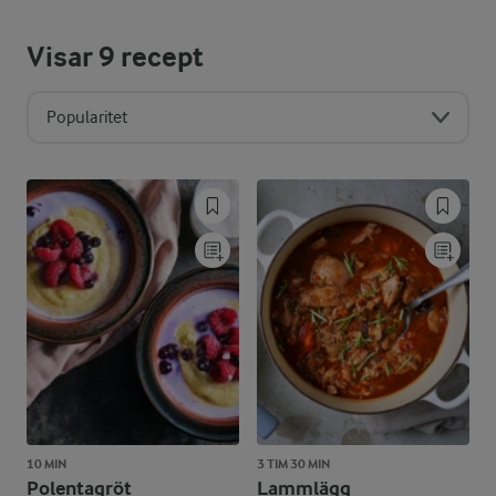
Visar
9
recept
Popularitet
10 MIN
3 TIM 30 MIN
Polentagröt
Lammlägg