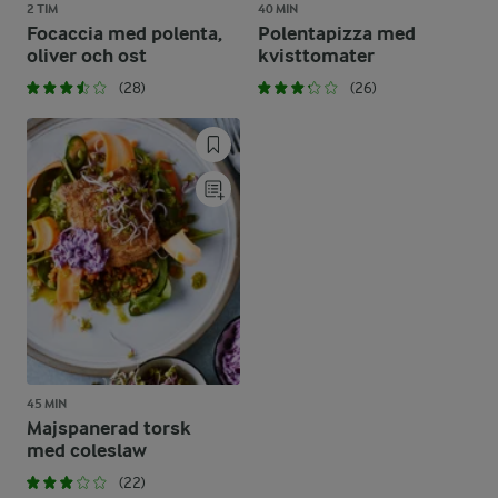
2 TIM
40 MIN
Focaccia med polenta,
Polentapizza med
oliver och ost
kvisttomater
(28)
(26)
45 MIN
Majspanerad torsk
med coleslaw
(22)