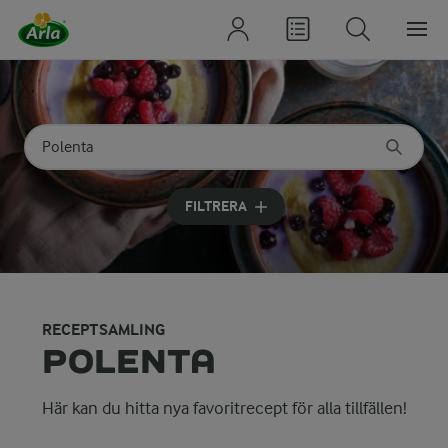
Sök på kategori eller ingrediens
Skriv in sökord för att få förslag
FILTRERA
RECEPTSAMLING
POLENTA
Här kan du hitta nya favoritrecept för alla tillfällen!