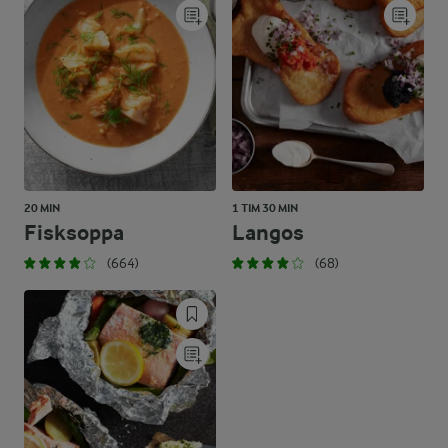
20 MIN
1 TIM 30 MIN
Fisksoppa
Langos
(664)
(68)