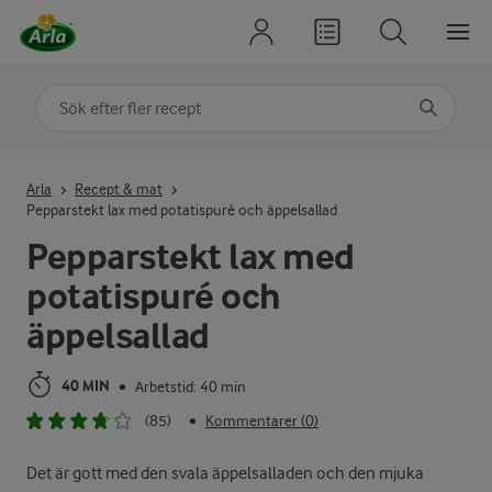
Sök på kategori eller ingrediens
Skriv in sökord för att få förslag
Arla
Recept & mat
Pepparstekt lax med potatispuré och äppelsallad
Pepparstekt lax med
potatispuré och
äppelsallad
40 MIN
Arbetstid: 40 min
•
(85)
Kommentarer (0)
•
Det är gott med den svala äppelsalladen och den mjuka