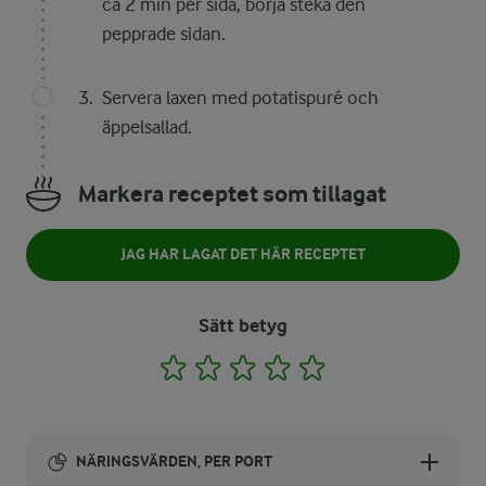
ca 2 min per sida, börja steka den
pepprade sidan.
Servera laxen med potatispuré och
äppelsallad.
Markera receptet som tillagat
JAG HAR LAGAT DET HÄR RECEPTET
Sätt betyg
1
2
3
4
5
NÄRINGSVÄRDEN, PER PORT