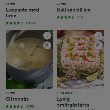
15 MIN
10 MIN
Laxpasta med
Kall sås till lax
lime
(93)
(1816)
10 MIN
1 TIM 30 MIN
Citronsås
Lyxig
smörgåstårta
(238)