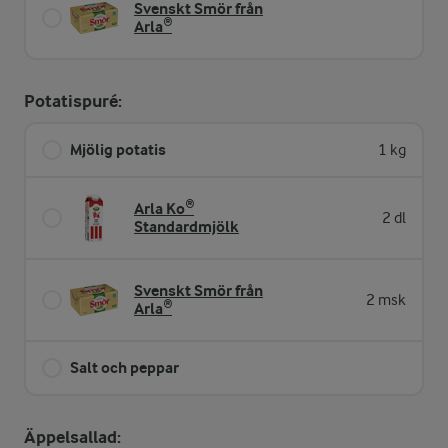
Svenskt Smör från
Arla®
Potatispuré:
Mjölig potatis
1 kg
Arla Ko®
2 dl
Standardmjölk
Svenskt Smör från
2 msk
Arla®
Salt och peppar
Äppelsallad: