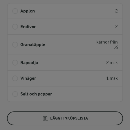
Äpplen
2
Endiver
2
kärnor från
Granatäpple
½
Rapsolja
2 msk
Vinäger
1 msk
Salt och peppar
LÄGG I INKÖPSLISTA