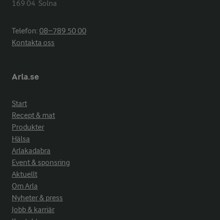
169 04  Solna
Telefon:
08−789 50 00
Kontakta oss
Arla.se
Start
Recept & mat
Produkter
Hälsa
Arlakadabra
Event & sponsring
Aktuellt
Om Arla
Nyheter & press
Jobb & karriär