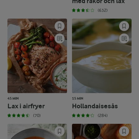
med räkor och lax
(632)
45 MIN
15 MIN
Lax i airfryer
Hollandaisesås
(70)
(284)