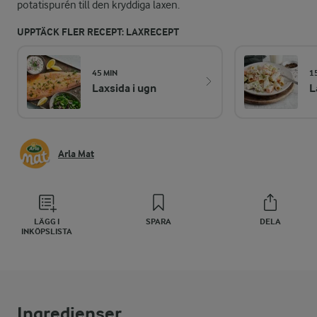
potatispurén till den kryddiga laxen.
UPPTÄCK FLER RECEPT: LAXRECEPT
45 MIN
1
Laxsida i ugn
L
Arla Mat
LÄGG I
SPARA
DELA
INKÖPSLISTA
Ingredienser