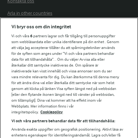
Kontakta oss
Arla in other countries
Vi bryr oss om din integritet
Fler Arlasajter
Vi och våra
6
partners lagrar och får tillgång till personuppgifter
som webbläsardata eller unika identifierare på din enhet . Genom
att välja Jag accepterar tillåter du att spårningstekniker används
För ägare
för de syften som anges under ”Vi och våra partners behandlar
Arlas kundportal
data för att tillhandahålla”. . Om du väljer Avvisa alla eller
återkallar ditt samtycke inaktiveras de. Om spårare är
Arla.com
inaktiverade kan visst innehåll och vissa annonser som du ser
Falbygdens Ost
vara mindre relevanta för dig. Du kan återkomma till denna meny
Arla webbshop
för att ändra dina val eller återkalla ditt samtycke när som helst
Bildbank
genom att klicka på länken Visa syften längst ned på webbsidan
[eller den flytande ikonen längst ned till vänster på webbsidan,
om tillämpligt]. Dina val kommer att ha effekt inom vår
Webbplats. Mer information finns i vår
integritetspolicy.
Cookiepolicy
Följ oss
Vi och våra partners behandlar data för att tillhandahålla:
Använda exakta uppgifter om geografisk positionering. Aktivt läsa av
enhetens egenskaper för identifieringsändamål. Lagra och/eller få