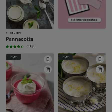
1 TIM 5 MIN
Pannacotta
(481)
Nytt
Nytt