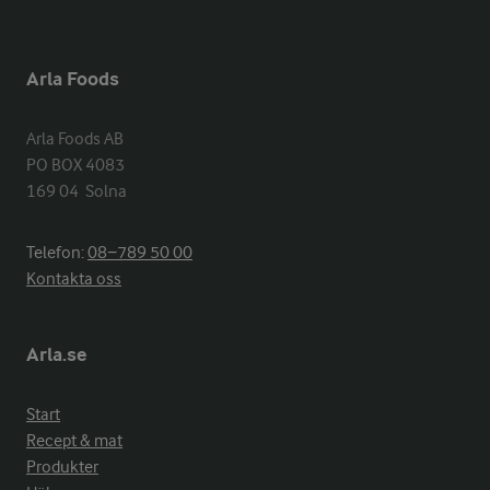
Arla Foods
Arla Foods AB

PO BOX 4083

169 04  Solna
Telefon:
08−789 50 00
Kontakta oss
Arla.se
Start
Recept & mat
Produkter