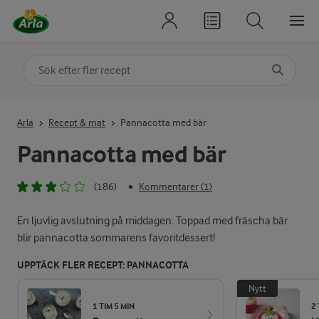
Sök på kategori eller ingrediens
Skriv in sökord för att få förslag
Arla
Recept & mat
Pannacotta med bär
Pannacotta med bär
(186)
Kommentarer (1)
•
En ljuvlig avslutning på middagen. Toppad med fräscha bär
blir pannacotta sommarens favoritdessert!
UPPTÄCK FLER RECEPT: PANNACOTTA
Nytt
1 TIM 5 MIN
2 