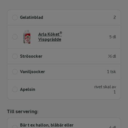
Gelatinblad
2
Arla Köket®
5 dl
Vispgrädde
Strösocker
½ dl
Vaniljsocker
1 tsk
rivet skal av
Apelsin
1
Till servering:
Bär t ex hallon, blåbär eller
4 dl