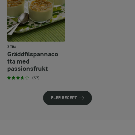
3 TIM
Gräddfilspannaco
tta med
passionsfrukt
(57)
FLER RECEPT