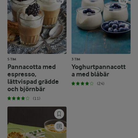
5 TIM
3 TIM
Pannacotta med
Yoghurtpannacott
espresso,
a med blåbär
lättvispad grädde
(24)
och björnbär
(11)