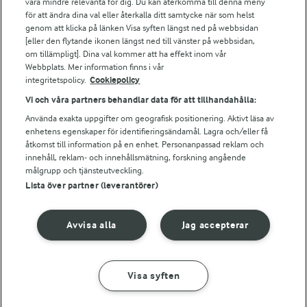
vara mindre relevanta för dig. Du kan återkomma till denna meny
Bildbank
för att ändra dina val eller återkalla ditt samtycke när som helst
genom att klicka på länken Visa syften längst ned på webbsidan
[eller den flytande ikonen längst ned till vänster på webbsidan,
om tillämpligt]. Dina val kommer att ha effekt inom vår
Följ oss
Webbplats. Mer information finns i vår
integritetspolicy.
Cookiepolicy
Vi och våra partners behandlar data för att tillhandahålla:
Använda exakta uppgifter om geografisk positionering. Aktivt läsa av
enhetens egenskaper för identifieringsändamål. Lagra och/eller få
åtkomst till information på en enhet. Personanpassad reklam och
innehåll, reklam- och innehållsmätning, forskning angående
målgrupp och tjänsteutveckling.
Lista över partner (leverantörer)
© 2026 Arla Foods
Ändra cookie-inställningar
Avvisa alla
Jag accepterar
Integritetspolicy
Om cookies
Visa syften
GÖR SÅ HÄR
INGREDIENSER