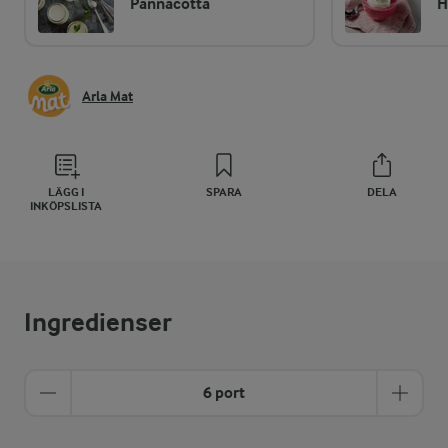
Pannacotta
H
Arla Mat
LÄGG I
SPARA
DELA
INKÖPSLISTA
Ingredienser
6 port