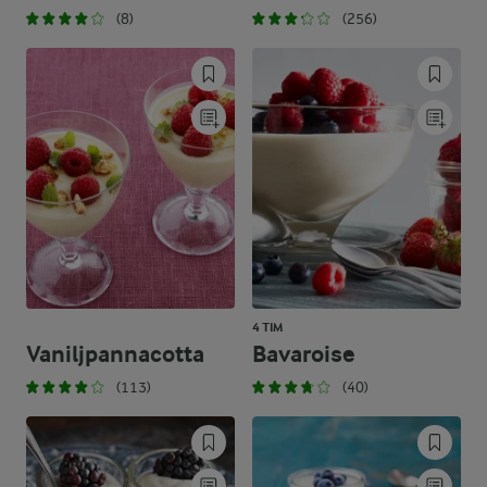
(8)
(256)
4 TIM
Vaniljpannacotta
Bavaroise
(113)
(40)