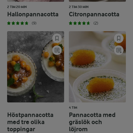
2 TIM 20 MIN
2 TIM 30 MIN
Hallonpannacotta
Citronpannacotta
(9)
(2)
4 TIM
Höstpannacotta
Pannacotta med
med tre olika
gräslök och
toppingar
löjrom