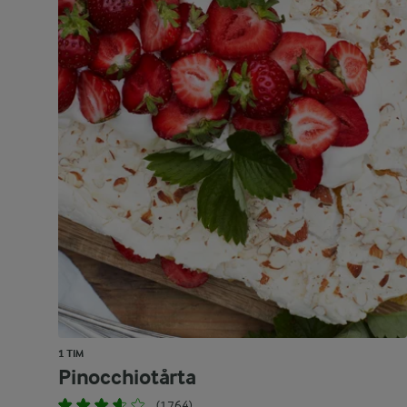
1 TIM
Pinocchiotårta
(1764)