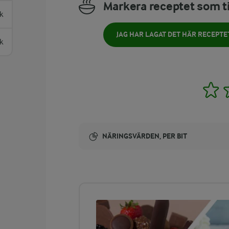
Markera receptet som ti
k
JAG HAR LAGAT DET HÄR RECEPTE
k
1
NÄRINGSVÄRDEN, PER BIT
Energi:
238 kcal
ENERGIDISTRIBUTION %
NÄRINGSVÄRDEN PER BIT