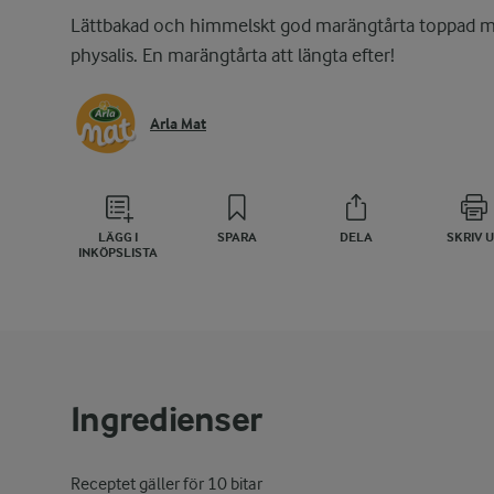
Lättbakad och himmelskt god marängtårta toppad 
physalis. En marängtårta att längta efter!
Arla Mat
LÄGG I
SPARA
DELA
SKRIV 
INKÖPSLISTA
Ingredienser
Receptet gäller för 10 bitar