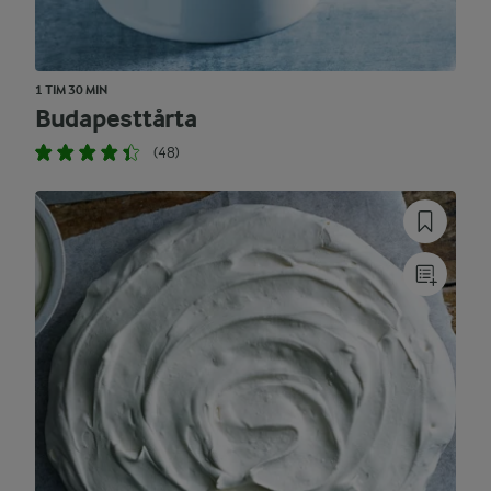
1 TIM 30 MIN
Budapesttårta
(48)