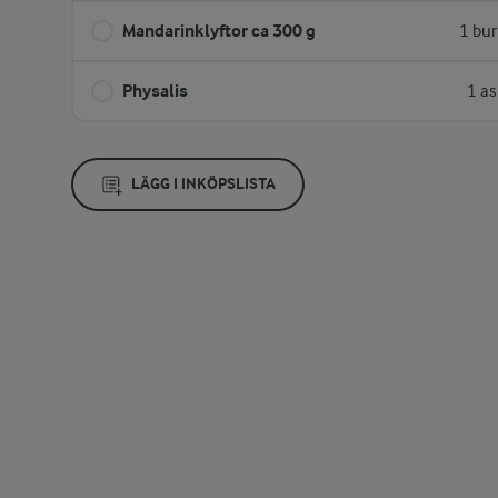
Mandarinklyftor ca 300 g
1 bur
Physalis
1 as
LÄGG I INKÖPSLISTA