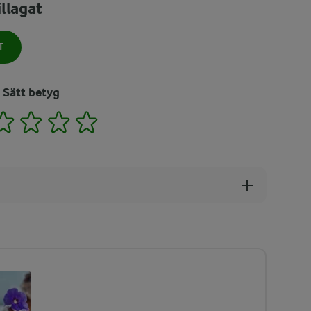
llagat
T
Sätt betyg
2
3
4
5