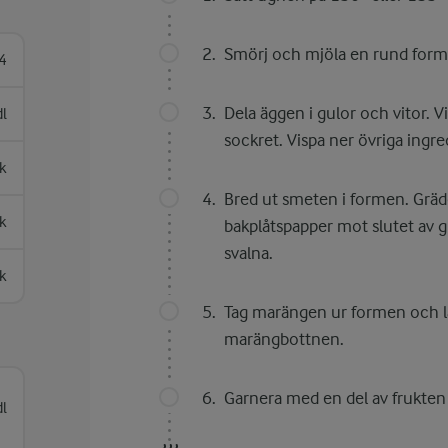
Smörj och mjöla en rund form 
4
Dela äggen i gulor och vitor. Vi
dl
sockret. Vispa ner övriga ingr
sk
Bred ut smeten i formen. Gräd
sk
bakplåtspapper mot slutet av 
svalna.
sk
Tag marängen ur formen och lå
marängbottnen.
Garnera med en del av frukten o
dl