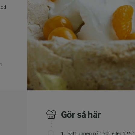
med
UT
Gör så här
Sätt ugnen på 150° eller 135° 