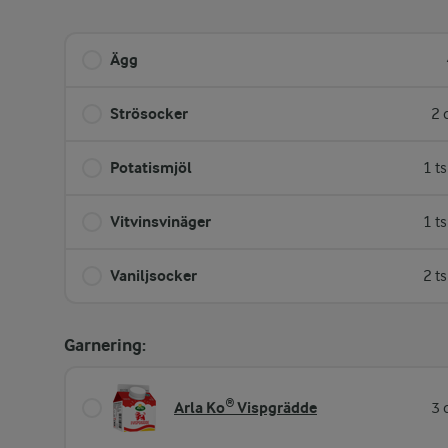
Ägg
Strösocker
2 
Potatismjöl
1 t
Vitvinsvinäger
1 t
Vaniljsocker
2 t
Garnering:
Arla Ko® Vispgrädde
3 