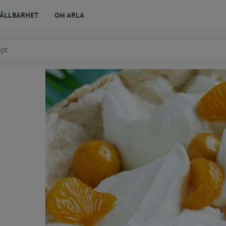
ÅLLBARHET
OM ARLA
r ingrediens
t få förslag