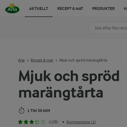
AKTUELLT
RECEPT & MAT
PRODUKTER
H
Sök på kategori elle
Skriv in sökord för at
Arla
Recept & mat
Mjuk och spröd marängtårta
Mjuk och spröd
marängtårta
1 TIM 30 MIN
(128)
Kommentarer (1)
•