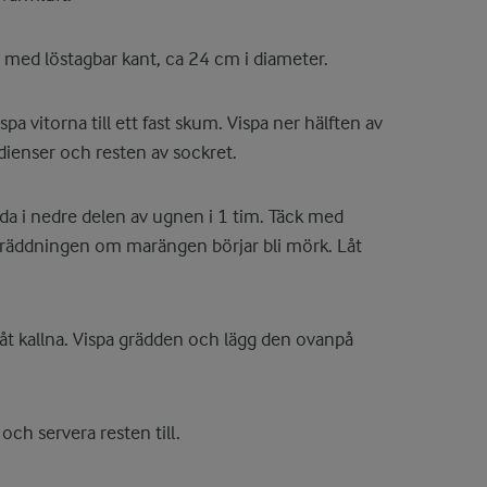
med löstagbar kant, ca 24 cm i diameter.
spa vitorna till ett fast skum. Vispa ner hälften av
edienser och resten av sockret.
da i nedre delen av ugnen i 1 tim. Täck med
gräddningen om marängen börjar bli mörk. Låt
t kallna. Vispa grädden och lägg den ovanpå
ch servera resten till.