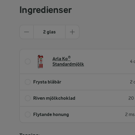
Ingredienser
2 glas
Arla Ko®
4 
Standardmjölk
Frysta blåbär
2 
Riven mjölkchoklad
20 
Flytande honung
2 ms