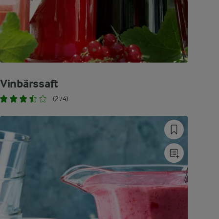
Vinbärssaft
(274)