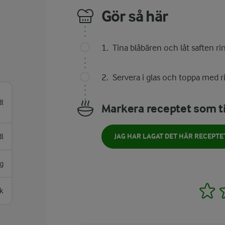
Gör så här
Tina blåbären och låt saften rin
Servera i glas och toppa med r
dl
Markera receptet som ti
dl
JAG HAR LAGAT DET HÄR RECEPTE
g
1
k