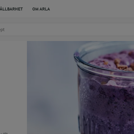
ÅLLBARHET
OM ARLA
r ingrediens
t få förslag