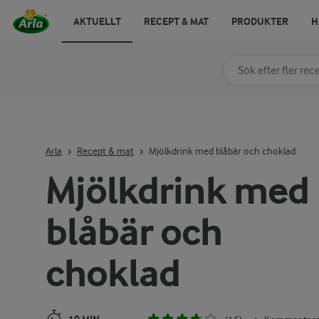
AKTUELLT
RECEPT & MAT
PRODUKTER
H
Sök på kategori elle
Skriv in sökord för at
Arla
Recept & mat
Mjölkdrink med blåbär och choklad
Mjölkdrink med
blåbär och
choklad