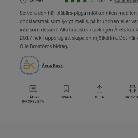
10 MIN
(16)
Kommentarer
•
Servera den här blåbärs-pigga mjölkdrinken med len
chokladsmak som lyxigt mellis, på brunchen eller var
inte som dessert! Alla finalister i tävlingen Årets kock
2017 fick i uppdrag att skapa en mjölkdrink. Det här 
Olle Brostöms bidrag.
Årets Kock
LÄGG I
SPARA
DELA
SKRIV 
INKÖPSLISTA