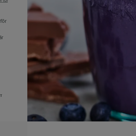
 (0)
för
är
UT