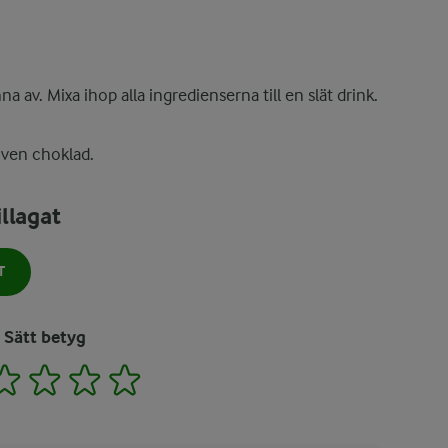
na av. Mixa ihop alla ingredienserna till en slät drink.
iven choklad.
llagat
T
Sätt betyg
2
3
4
5