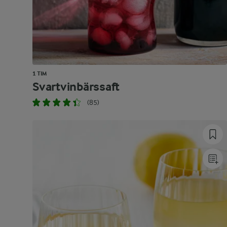
1 TIM
Svartvinbärssaft
(85)