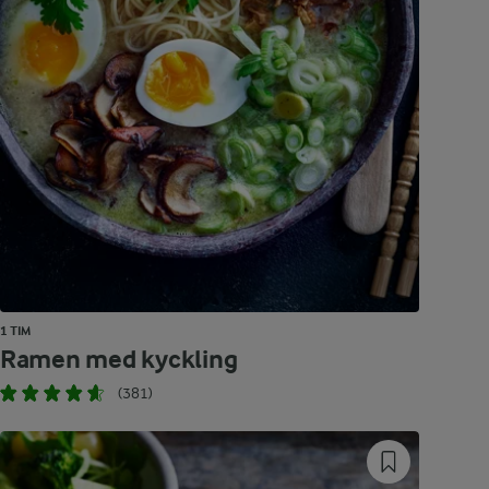
1 TIM
Ramen med kyckling
(381)