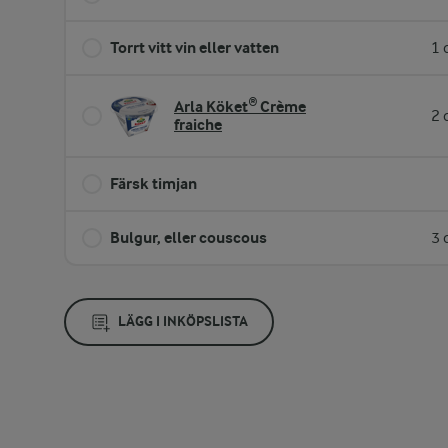
Torrt vitt vin eller vatten
1 
Arla Köket® Crème
2 
fraiche
Färsk timjan
Bulgur, eller couscous
3 
LÄGG I INKÖPSLISTA