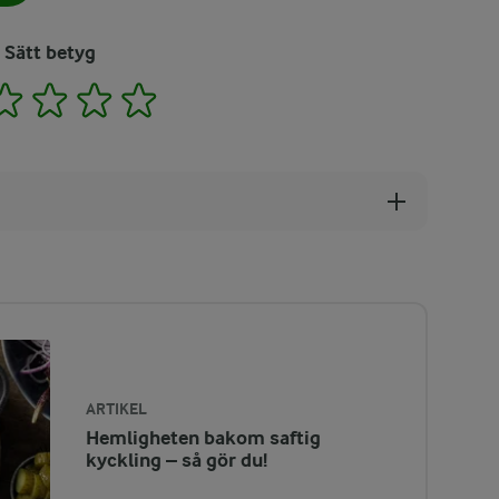
Sätt betyg
2
3
4
5
ARTIKEL
Hemligheten bakom saftig
kyckling – så gör du!