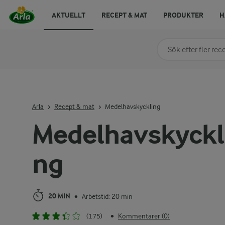
AKTUELLT
RECEPT & MAT
PRODUKTER
H
Sök på kategori elle
Skriv in sökord för at
Arla
Recept & mat
Medelhavskyckling
Medelhavskyckl
ng
20 MIN
Arbetstid: 20 min
•
(175)
Kommentarer (0)
•