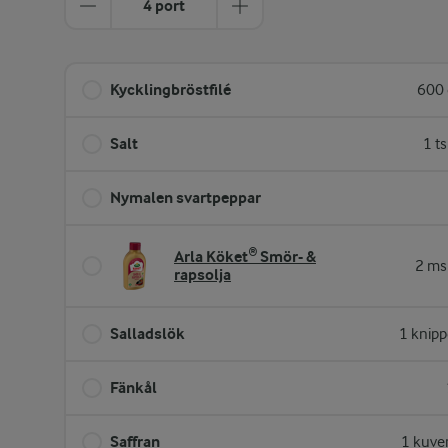
4 port
Kycklingbröstfilé
600 
Salt
1 t
Nymalen svartpeppar
Arla Köket® Smör- &
2 ms
rapsolja
Salladslök
1 knipp
Fänkål
Saffran
1 kuve