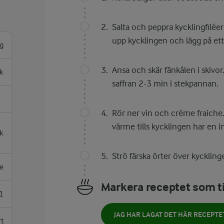
Salta och peppra kycklingfiléer
upp kycklingen och lägg på ett 
g
Ansa och skär fänkålen i skivor
sk
saffran 2-3 min i stekpannan.
Rör ner vin och crème fraiche.
värme tills kycklingen har en 
k
Strö färska örter över kycklin
e
Markera receptet som ti
1
JAG HAR LAGAT DET HÄR RECEPTE
rt