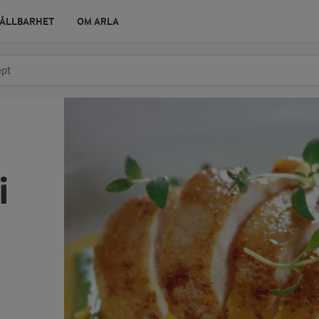
ÅLLBARHET
OM ARLA
r ingrediens
t få förslag
i