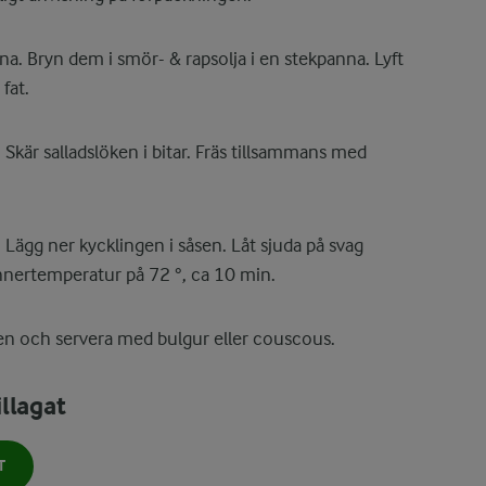
na. Bryn dem i smör- & rapsolja i en stekpanna. Lyft
fat.
. Skär salladslöken i bitar. Fräs tillsammans med
 Lägg ner kycklingen i såsen. Låt sjuda på svag
innertemperatur på 72 °, ca 10 min.
gen och servera med bulgur eller couscous.
llagat
T