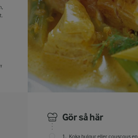
n,
t.
UT
Gör så här
Koka bulgur eller couscous enl