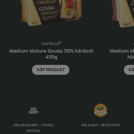
CASTELLO®
Medium Mature Gouda 30% hårdost
Medium Ma
450g
hå
KÖP PRODUKT
KÖ
ARLAKADABRA – PYSSEL
ARLA MAT – RECEPTAPP
OCH KUL