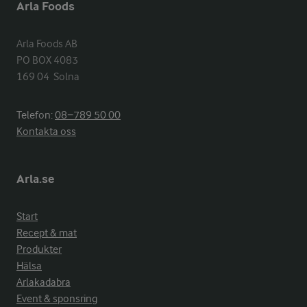
Arla Foods
Arla Foods AB

PO BOX 4083

169 04  Solna
Telefon:
08−789 50 00
Kontakta oss
Arla.se
Start
Recept & mat
Produkter
Hälsa
Arlakadabra
Event & sponsring