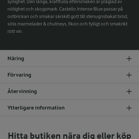
syrlighet. Den långa, kraftfulla eftersmaken är präglad av
nötighet och skogsmark. Castello Intense Blue passar på
ostbrickan och smakar särskilt gott till stenugnsbakat bröd,
söta marmelader & chutneys, fikon och fylligt och smakrikt
rött vin.
Näring
Förvaring
Återvinning
Ytterligare information
Hitta butiken nära dig eller köp