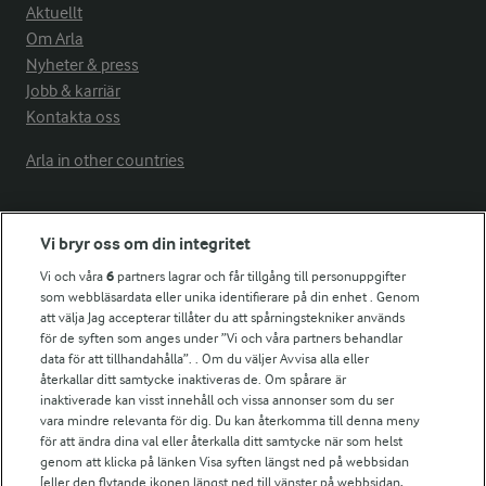
Aktuellt
Om Arla
Nyheter & press
Jobb & karriär
Kontakta oss
Arla in other countries
Fler Arlasajter
Vi bryr oss om din integritet
Vi och våra
6
partners lagrar och får tillgång till personuppgifter
För ägare
som webbläsardata eller unika identifierare på din enhet . Genom
att välja Jag accepterar tillåter du att spårningstekniker används
Arlas kundportal
för de syften som anges under ”Vi och våra partners behandlar
Arla.com
data för att tillhandahålla”. . Om du väljer Avvisa alla eller
Falbygdens Ost
återkallar ditt samtycke inaktiveras de. Om spårare är
Arla webbshop
inaktiverade kan visst innehåll och vissa annonser som du ser
vara mindre relevanta för dig. Du kan återkomma till denna meny
Bildbank
för att ändra dina val eller återkalla ditt samtycke när som helst
genom att klicka på länken Visa syften längst ned på webbsidan
[eller den flytande ikonen längst ned till vänster på webbsidan,