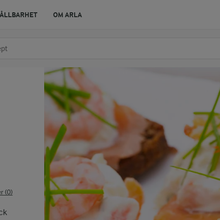
ÅLLBARHET
OM ARLA
r ingrediens
t få förslag
 (0)
ick