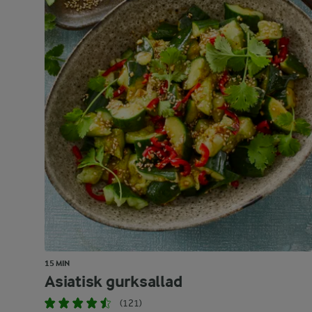
15 MIN
Asiatisk gurksallad
(121)