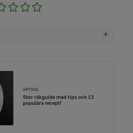
2
3
4
5
ARTIKEL
Stor räkguide med tips och 13
populära recept!