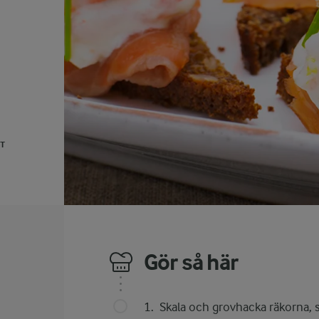
UT
Gör så här
Skala och grovhacka räkorna, sp