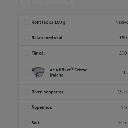
Rökt lax ca 100 g
4 skiv
Räkor med skal
150 
Fänkål
200 
Arla Köket® Crème
1 
fraiche
Riven pepparrot
1½ ts
Äppelmos
1 t
Salt
½ kr