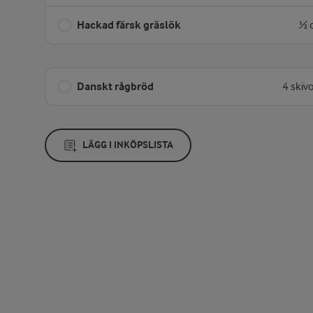
Hackad färsk gräslök
½ 
Danskt rågbröd
4 skiv
LÄGG I INKÖPSLISTA