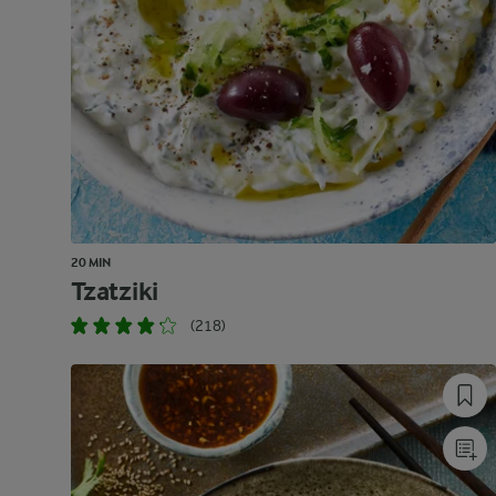
20 MIN
Tzatziki
(218)