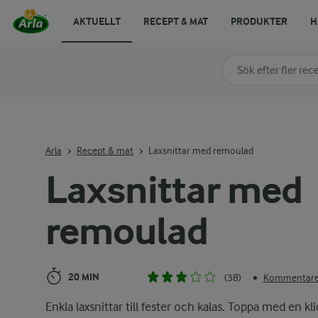
AKTUELLT
RECEPT & MAT
PRODUKTER
H
Sök på kategori elle
Skriv in sökord för at
Arla
Recept & mat
Laxsnittar med remoulad
Laxsnittar med
remoulad
20 MIN
(38)
Kommentarer
•
Enkla laxsnittar till fester och kalas. Toppa med en kl