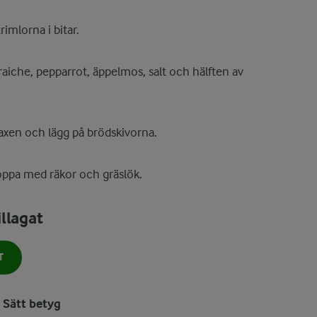
imlorna i bitar.
raiche, pepparrot, äppelmos, salt och hälften av
 laxen och lägg på brödskivorna.
ppa med räkor och gräslök.
llagat
T
Sätt betyg