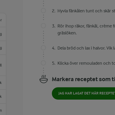
Hyvla fänkålen tunt och skär str
or
Rör ihop räkor, fänkål, crème f
gräslöken.
g
g
Dela bröd och lax i halvor. Vik
Klicka över remouladen och to
dl
Markera receptet som ti
k
JAG HAR LAGAT DET HÄR RECEPTE
sk
m