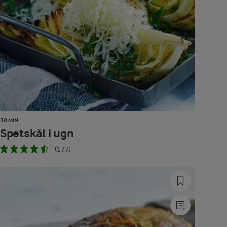
30 MIN
Spetskål i ugn
(177)