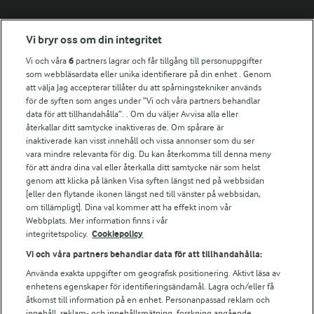
Fler Arlasajter
Vi bryr oss om din integritet
Vi och våra
6
partners lagrar och får tillgång till personuppgifter
För ägare
som webbläsardata eller unika identifierare på din enhet . Genom
att välja Jag accepterar tillåter du att spårningstekniker används
Arlas kundportal
för de syften som anges under ”Vi och våra partners behandlar
Arla.com
data för att tillhandahålla”. . Om du väljer Avvisa alla eller
Falbygdens Ost
återkallar ditt samtycke inaktiveras de. Om spårare är
Arla webbshop
inaktiverade kan visst innehåll och vissa annonser som du ser
vara mindre relevanta för dig. Du kan återkomma till denna meny
Bildbank
för att ändra dina val eller återkalla ditt samtycke när som helst
genom att klicka på länken Visa syften längst ned på webbsidan
[eller den flytande ikonen längst ned till vänster på webbsidan,
om tillämpligt]. Dina val kommer att ha effekt inom vår
Följ oss
Webbplats. Mer information finns i vår
integritetspolicy.
Cookiepolicy
Vi och våra partners behandlar data för att tillhandahålla:
Använda exakta uppgifter om geografisk positionering. Aktivt läsa av
enhetens egenskaper för identifieringsändamål. Lagra och/eller få
åtkomst till information på en enhet. Personanpassad reklam och
innehåll, reklam- och innehållsmätning, forskning angående