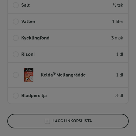
Salt
½ tsk
Vatten
1 liter
Kycklingfond
3 msk
Risoni
1 dl
Kelda® Mellangrädde
1 dl
Bladpersilja
½ dl
LÄGG I INKÖPSLISTA