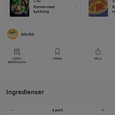
1 TIM
2
Ramen med
K
kyckling
n
Arla Mat
LÄGG I
SPARA
DELA
INKÖPSLISTA
Ingredienser
4 port