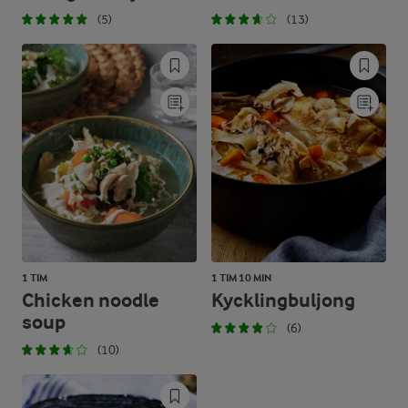
(5)
(13)
1 TIM
1 TIM 10 MIN
Chicken noodle
Kycklingbuljong
soup
(6)
(10)