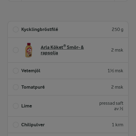
Kycklingbröstfilé
250 g
Arla Köket® Smör- &
2 msk
rapsolja
Vetemjöl
1½ msk
Tomatpuré
2 msk
pressad saft
Lime
av ½
Chilipulver
1 krm