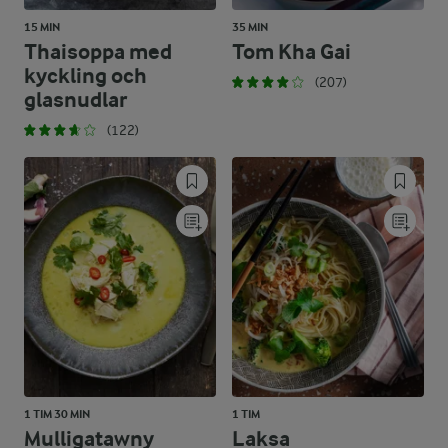
15 MIN
35 MIN
Thaisoppa med
Tom Kha Gai
kyckling och
(207)
glasnudlar
(122)
1 TIM 30 MIN
1 TIM
Mulligatawny
Laksa