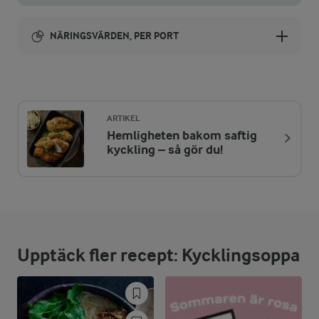
NÄRINGSVÄRDEN, PER PORT
Energi:
282 kcal
ARTIKEL
Hemligheten bakom saftig
ENERGIDISTRIBUTION %
NÄRINGSVÄRDEN PER PORT
kyckling – så gör du!
-
1,2 g
Fiber:
26,8 %
18,6 g
Protein:
Upptäck fler recept: Kycklingsoppa
43,6 %
13,9 g
Fett:
29,6 %
20,5 g
Kolhydrater: