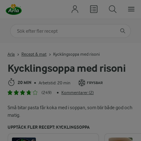
Sök på kategori eller ingrediens
Skriv in sökord för att få förslag
Arla
Recept & mat
Kycklingsoppa med risoni
Kycklingsoppa med risoni
20 MIN
Arbetstid: 20 min
•
FRYSBAR
(249)
Kommentarer (2)
•
Små bitar pasta får koka med i soppan, som blir både god och
matig.
UPPTÄCK FLER RECEPT: KYCKLINGSOPPA