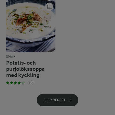
20 MIN
Potatis- och
purjolökssoppa
med kyckling
(49)
FLER RECEPT