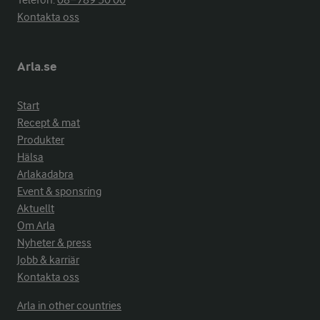
Telefon:
08−789 50 00
Kontakta oss
Arla.se
Start
Recept & mat
Produkter
Hälsa
Arlakadabra
Event & sponsring
Aktuellt
Om Arla
Nyheter & press
Jobb & karriär
Kontakta oss
Arla in other countries