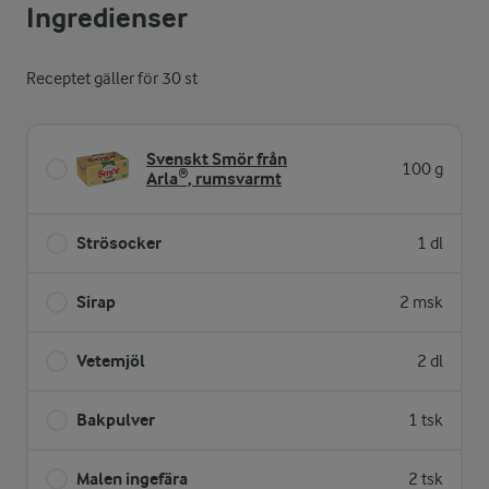
Ingredienser
Receptet gäller för 30 st
Svenskt Smör från
100 g
Arla®, rumsvarmt
Strösocker
1 dl
Sirap
2 msk
Vetemjöl
2 dl
Bakpulver
1 tsk
Malen ingefära
2 tsk