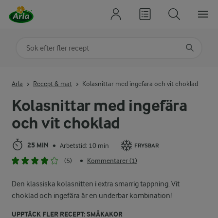
Sök på kategori eller ingrediens
Skriv in sökord för att få förslag
Arla
Recept & mat
Kolasnittar med ingefära och vit choklad
Kolasnittar med ingefära
och vit choklad
25 MIN
Arbetstid: 10 min
•
FRYSBAR
(5)
Kommentarer (1)
•
Den klassiska kolasnitten i extra smarrig tappning. Vit
choklad och ingefära är en underbar kombination!
UPPTÄCK FLER RECEPT: SMÅKAKOR