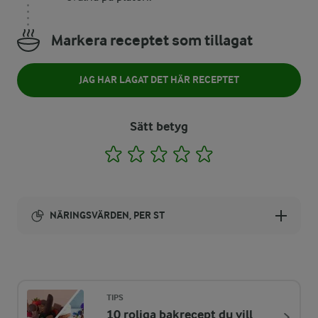
Markera receptet som tillagat
JAG HAR LAGAT DET HÄR RECEPTET
Sätt betyg
1
2
3
4
5
NÄRINGSVÄRDEN, PER ST
Energi:
65 kcal
TIPS
10 roliga bakrecept du vill