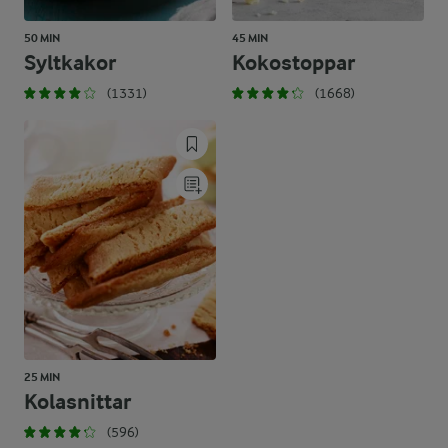
50 MIN
45 MIN
Syltkakor
Kokostoppar
(1331)
(1668)
25 MIN
Kolasnittar
(596)