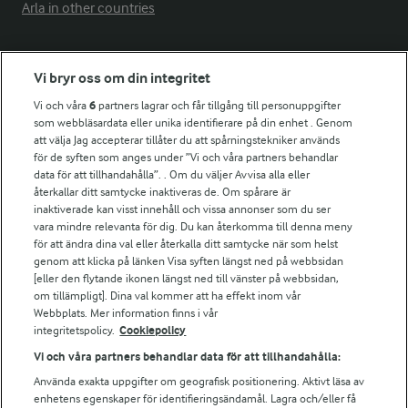
Arla in other countries
Fler Arlasajter
Vi bryr oss om din integritet
Vi och våra
6
partners lagrar och får tillgång till personuppgifter
För ägare
som webbläsardata eller unika identifierare på din enhet . Genom
att välja Jag accepterar tillåter du att spårningstekniker används
Arlas kundportal
för de syften som anges under ”Vi och våra partners behandlar
Arla.com
data för att tillhandahålla”. . Om du väljer Avvisa alla eller
Falbygdens Ost
återkallar ditt samtycke inaktiveras de. Om spårare är
Arla webbshop
inaktiverade kan visst innehåll och vissa annonser som du ser
vara mindre relevanta för dig. Du kan återkomma till denna meny
Bildbank
för att ändra dina val eller återkalla ditt samtycke när som helst
genom att klicka på länken Visa syften längst ned på webbsidan
[eller den flytande ikonen längst ned till vänster på webbsidan,
om tillämpligt]. Dina val kommer att ha effekt inom vår
Följ oss
Webbplats. Mer information finns i vår
integritetspolicy.
Cookiepolicy
Vi och våra partners behandlar data för att tillhandahålla:
Använda exakta uppgifter om geografisk positionering. Aktivt läsa av
enhetens egenskaper för identifieringsändamål. Lagra och/eller få