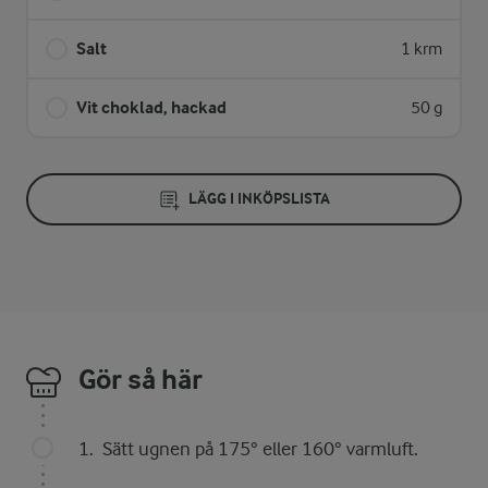
Salt
1 krm
Vit choklad, hackad
50 g
LÄGG I INKÖPSLISTA
Gör så här
Sätt ugnen på 175° eller 160° varmluft.