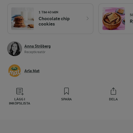
1 TIM 40 MIN
5
Chocolate chip
R
cookies
Anna Ströberg
Receptkreatör
Arla Mat
LÄGG I
SPARA
DELA
INKÖPSLISTA