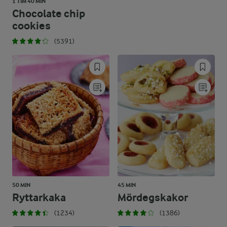
1 TIM 40 MIN
Chocolate chip
cookies
(5391)
50 MIN
45 MIN
Ryttarkaka
Mördegskakor
(1234)
(1386)