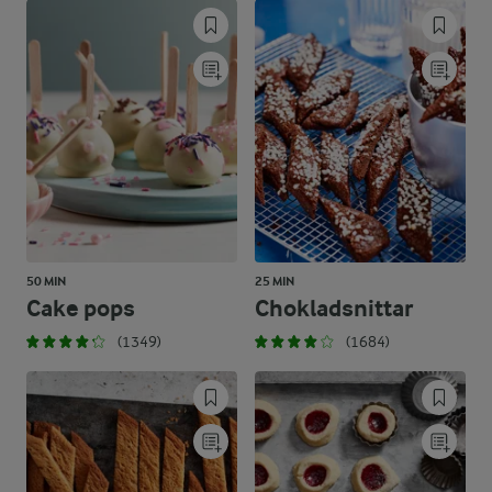
50 MIN
25 MIN
Cake pops
Chokladsnittar
(1349)
(1684)