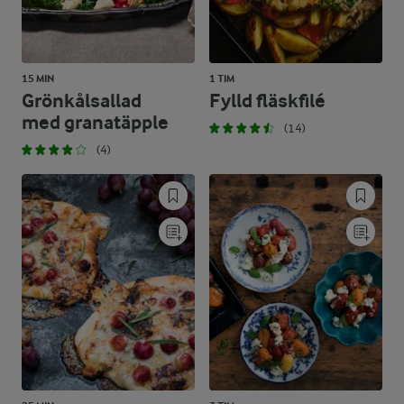
15 MIN
1 TIM
Grönkålsallad
Fylld fläskfilé
med granatäpple
(14)
(4)