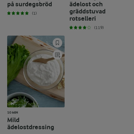
på surdegsbröd
ädelost och
gräddstuvad
(1)
rotselleri
(119)
10 MIN
Mild
ädelostdressing