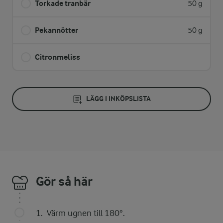
Torkade tranbär
50 g
Pekannötter
50 g
Citronmeliss
LÄGG I INKÖPSLISTA
Gör så här
Värm ugnen till 180°.