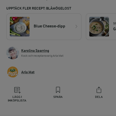
UPPTÄCK FLER RECEPT: BLÅMÖGELOST
1
Blue Cheese-dipp
G
Karolina Sparring
Kock och receptansvarig Arla Mat
Arla Mat
LÄGG I
SPARA
DELA
INKÖPSLISTA