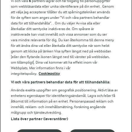
Vi och våra
6
partners lagrar och får tillgång till personuppgifter
För ägare
som webbläsardata eller unika identifierare på din enhet . Genom
att välja Jag accepterar tillåter du att spårningstekniker används
Arlas kundportal
för de syften som anges under ”Vi och våra partners behandlar
Arla.com
data för att tillhandahålla”. . Om du väljer Avvisa alla eller
Falbygdens Ost
återkallar ditt samtycke inaktiveras de. Om spårare är
Arla webbshop
inaktiverade kan visst innehåll och vissa annonser som du ser
vara mindre relevanta för dig. Du kan återkomma till denna meny
Bildbank
för att ändra dina val eller återkalla ditt samtycke när som helst
genom att klicka på länken Visa syften längst ned på webbsidan
[eller den flytande ikonen längst ned till vänster på webbsidan,
om tillämpligt]. Dina val kommer att ha effekt inom vår
Följ oss
Webbplats. Mer information finns i vår
integritetspolicy.
Cookiepolicy
Vi och våra partners behandlar data för att tillhandahålla:
Använda exakta uppgifter om geografisk positionering. Aktivt läsa av
enhetens egenskaper för identifieringsändamål. Lagra och/eller få
åtkomst till information på en enhet. Personanpassad reklam och
innehåll, reklam- och innehållsmätning, forskning angående
målgrupp och tjänsteutveckling.
Lista över partner (leverantörer)
© 2026 Arla Foods
Ändra cookie-inställningar