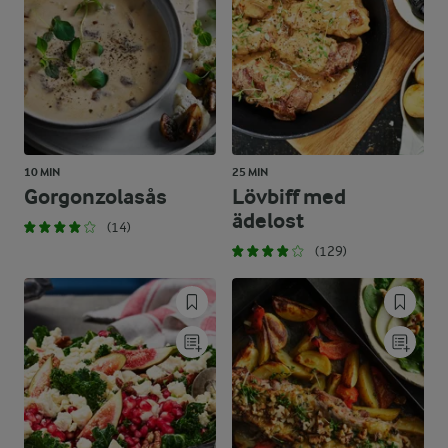
10 MIN
25 MIN
Gorgonzolasås
Lövbiff med
ädelost
(14)
(129)