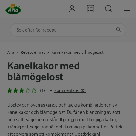
Sök på kategori eller ingrediens
Skriv in sökord för att få förslag
Arla
Recept & mat
Kanelkakor med blåmögelost
Kanelkakor med
blåmögelost
(1)
Kommentarer (0)
•
Upplev den överraskande och läckra kombinationen av
kanelkakor och blåmögelost. Du får en blandning av sött
och salt i varje oemotståndlig tugga med krispiga kakor,
krämig ost, sega tranbär och knapriga pekannötter. Perfekt
att servera som ett komplement till ostbrickan!