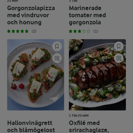
25 MIN
3 TIM
Gorgonzolapizza
Marinerade
med vindruvor
tomater med
och honung
gorgonzola
(2)
(1)
1 TIM 20 MIN
Hallonvinägrett
Oxfilé med
och blåmögelost
srirachaglaze,