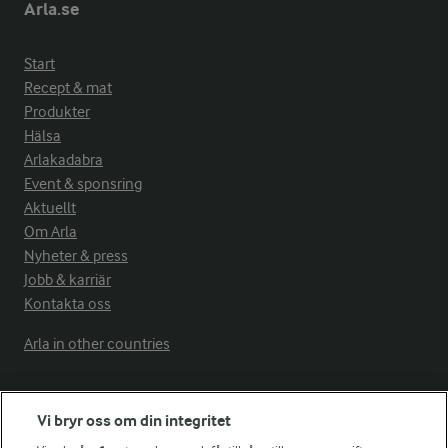
Arla.se
Start
Recept & mat
Produkter
Hälsa
Arlakadabra
Event & sponsring
Aktuellt
Om Arla
Nyheter & press
Jobb & karriär
Kontakta oss
Arla in other countries
Fler Arlasajter
Vi bryr oss om din integritet