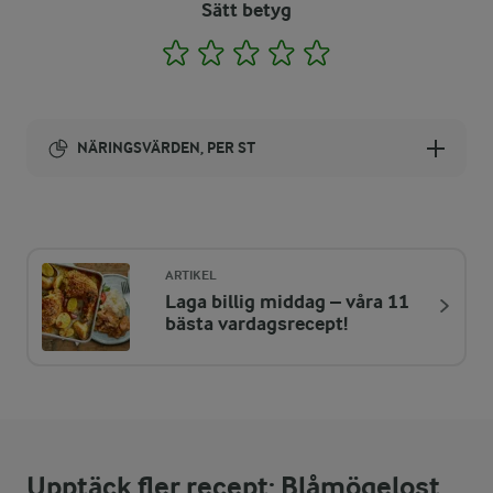
Sätt betyg
1
2
3
4
5
NÄRINGSVÄRDEN, PER ST
Energi:
103 kcal
ARTIKEL
Laga billig middag – våra 11
ENERGIDISTRIBUTION %
NÄRINGSVÄRDEN PER ST
bästa vardagsrecept!
-
0,5 g
Fiber:
5,9 %
1,5 g
Protein:
Upptäck fler recept: Blåmögelost
55 %
6,4 g
Fett: