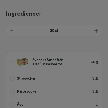
Ingredienser
30 st
Svenskt Smör från
100 g
Arla®, rumsvarmt
Strösocker
1 dl
Rårörsocker
1 dl
Ägg
1