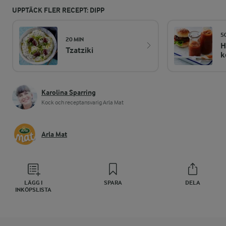
UPPTÄCK FLER RECEPT: DIPP
5
20 MIN
H
Tzatziki
k
Karolina Sparring
Kock och receptansvarig Arla Mat
Arla Mat
LÄGG I
SPARA
DELA
INKÖPSLISTA