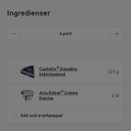
Ingredienser
4 port
Castello® Danablu
125 g
blåmögelost
Arla Köket® Crème
2 dl
fraiche
Salt och svartpeppar