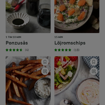
1 TIM 10 MIN
15 MIN
Ponzusås
Löjromschips
(4)
(18)