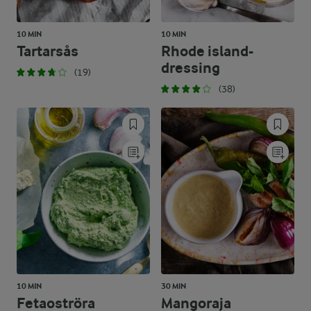
10 MIN
10 MIN
Tartarsås
Rhode island-
dressing
(19)
(38)
10 MIN
30 MIN
Fetaoströra
Mangoraja