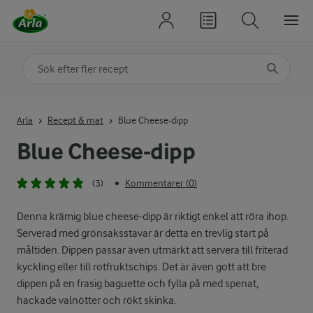
Sök på kategori eller ingrediens
Skriv in sökord för att få förslag
Arla
Recept & mat
Blue Cheese-dipp
Blue Cheese-dipp
(3)
Kommentarer (0)
•
Denna krämig blue cheese-dipp är riktigt enkel att röra ihop.
Serverad med grönsaksstavar är detta en trevlig start på
måltiden. Dippen passar även utmärkt att servera till friterad
kyckling eller till rotfruktschips. Det är även gott att bre
dippen på en frasig baguette och fylla på med spenat,
hackade valnötter och rökt skinka.