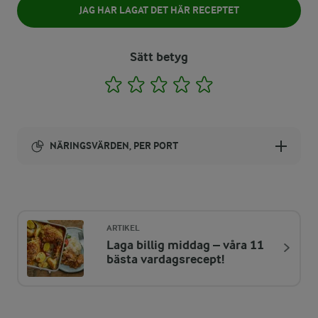
JAG HAR LAGAT DET HÄR RECEPTET
Sätt betyg
1
2
3
4
5
NÄRINGSVÄRDEN, PER PORT
Energi:
272 kcal
ARTIKEL
Laga billig middag – våra 11
ENERGIDISTRIBUTION %
NÄRINGSVÄRDEN PER PORT
bästa vardagsrecept!
-
0,7 g
Fiber: