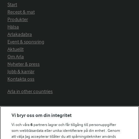
Start
Recept & mat
Produkter
Hälsa
Arlakadabra
Event & sponsring
Aktuellt
Om Arla
Nyheter & press
Jobb & karriär
Kontakta oss
Arla in other countries
Fler Arlasajter
Vi bryr oss om din integritet
Vi och våra
6
partners lagrar och får tillgång till personuppgifter
För ägare
som webbläsardata eller unika identifierare på din enhet . Genom
att välja Jag accepterar tillåter du att spårningstekniker används
Arlas kundportal