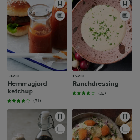
50 MIN
15 MIN
Hemmagjord
Ranchdressing
ketchup
(32)
(31)