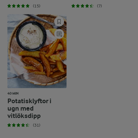
(15)
(7)
40 MIN
Potatisklyftor i
ugn med
vitlöksdipp
(31)