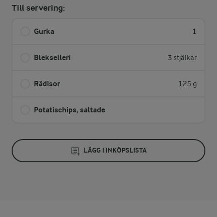
Till servering:
Gurka
1
Blekselleri
3 stjälkar
Rädisor
125 g
Potatischips, saltade
LÄGG I INKÖPSLISTA