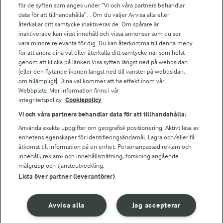
för de syften som anges under ”Vi och våra partners behandlar
Arla.com
data för att tillhandahålla”. . Om du väljer Avvisa alla eller
Falbygdens Ost
återkallar ditt samtycke inaktiveras de. Om spårare är
Arla webbshop
inaktiverade kan visst innehåll och vissa annonser som du ser
vara mindre relevanta för dig. Du kan återkomma till denna meny
Bildbank
för att ändra dina val eller återkalla ditt samtycke när som helst
genom att klicka på länken Visa syften längst ned på webbsidan
[eller den flytande ikonen längst ned till vänster på webbsidan,
om tillämpligt]. Dina val kommer att ha effekt inom vår
Följ oss
Webbplats. Mer information finns i vår
integritetspolicy.
Cookiepolicy
Vi och våra partners behandlar data för att tillhandahålla:
Använda exakta uppgifter om geografisk positionering. Aktivt läsa av
enhetens egenskaper för identifieringsändamål. Lagra och/eller få
åtkomst till information på en enhet. Personanpassad reklam och
innehåll, reklam- och innehållsmätning, forskning angående
målgrupp och tjänsteutveckling.
Lista över partner (leverantörer)
© 2026 Arla Foods
Ändra cookie-inställningar
Avvisa alla
Jag accepterar
Integritetspolicy