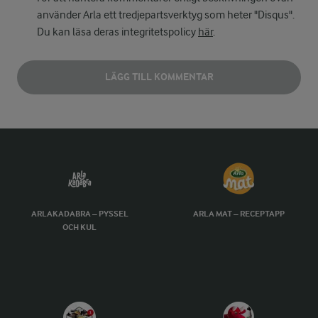
använder Arla ett tredjepartsverktyg som heter "Disqus".
Du kan läsa deras integritetspolicy
här
.
LÄGG TILL KOMMENTAR
ARLAKADABRA – PYSSEL
ARLA MAT – RECEPTAPP
OCH KUL