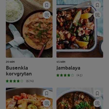
20 MIN
45 MIN
Busenkla
Jambalaya
korvgrytan
(41)
(674)