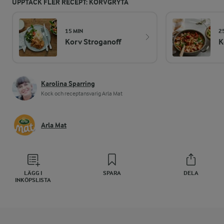
UPPTÄCK FLER RECEPT: KORVGRYTA
15 MIN
2
Korv Stroganoff
K
Karolina Sparring
Kock och receptansvarig Arla Mat
Arla Mat
LÄGG I
SPARA
DELA
INKÖPSLISTA