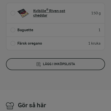
Kvibille® Riven ost
150 g
cheddar
Baguette
1
Färsk oregano
1 kruka
LÄGG I INKÖPSLISTA
Gör så här