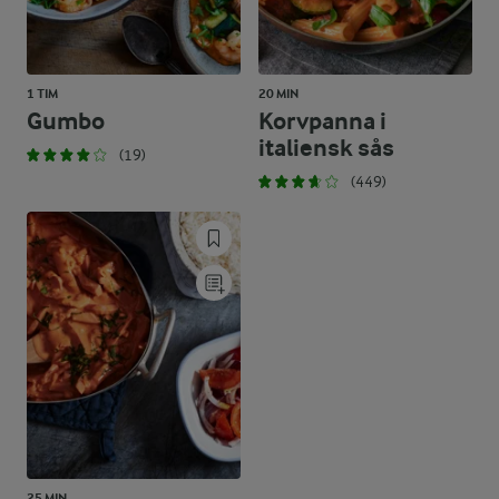
1 TIM
20 MIN
Gumbo
Korvpanna i
italiensk sås
(19)
(449)
25 MIN