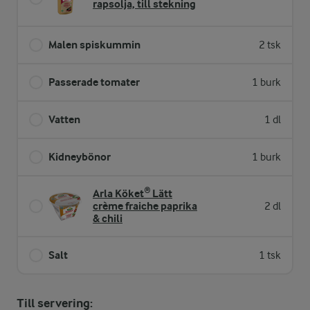
rapsolja, till stekning
Malen spiskummin
2 tsk
Passerade tomater
1 burk
Vatten
1 dl
Kidneybönor
1 burk
Arla Köket® Lätt
crème fraiche paprika
2 dl
& chili
Salt
1 tsk
Till servering: