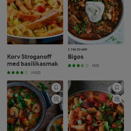
1 TIM 30 MIN
Korv Stroganoff
Bigos
med basilikasmak
(50)
(450)