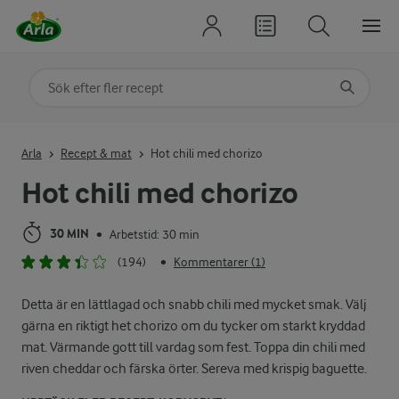
Sök på kategori eller ingrediens
Skriv in sökord för att få förslag
Arla
Recept & mat
Hot chili med chorizo
Hot chili med chorizo
30 MIN
Arbetstid: 30 min
•
(194)
Kommentarer (1)
•
Detta är en lättlagad och snabb chili med mycket smak. Välj
gärna en riktigt het chorizo om du tycker om starkt kryddad
mat. Värmande gott till vardag som fest. Toppa din chili med
riven cheddar och färska örter. Sereva med krispig baguette.