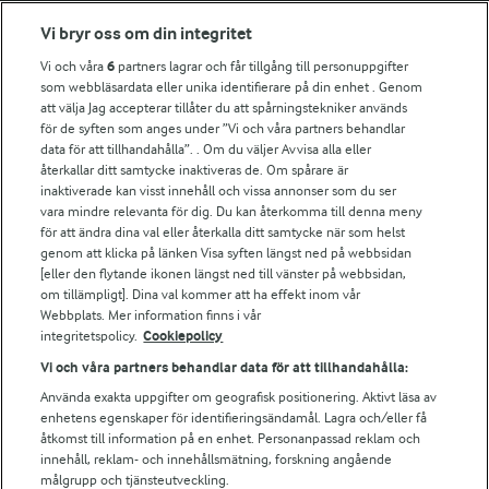
Vi bryr oss om din integritet
Arla in other countries
Vi och våra
6
partners lagrar och får tillgång till personuppgifter
som webbläsardata eller unika identifierare på din enhet . Genom
Fler Arlasajter
att välja Jag accepterar tillåter du att spårningstekniker används
för de syften som anges under ”Vi och våra partners behandlar
data för att tillhandahålla”. . Om du väljer Avvisa alla eller
För ägare
återkallar ditt samtycke inaktiveras de. Om spårare är
inaktiverade kan visst innehåll och vissa annonser som du ser
Arlas kundportal
vara mindre relevanta för dig. Du kan återkomma till denna meny
Arla.com
för att ändra dina val eller återkalla ditt samtycke när som helst
Falbygdens Ost
genom att klicka på länken Visa syften längst ned på webbsidan
Arla webbshop
[eller den flytande ikonen längst ned till vänster på webbsidan,
om tillämpligt]. Dina val kommer att ha effekt inom vår
Bildbank
Webbplats. Mer information finns i vår
integritetspolicy.
Cookiepolicy
Vi och våra partners behandlar data för att tillhandahålla:
Följ oss
Använda exakta uppgifter om geografisk positionering. Aktivt läsa av
enhetens egenskaper för identifieringsändamål. Lagra och/eller få
åtkomst till information på en enhet. Personanpassad reklam och
innehåll, reklam- och innehållsmätning, forskning angående
målgrupp och tjänsteutveckling.