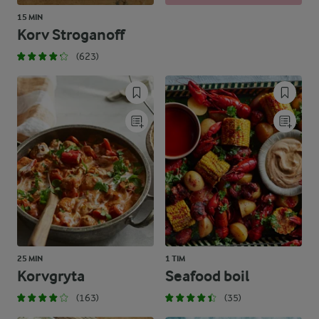
15 MIN
Korv Stroganoff
(623)
25 MIN
1 TIM
Korvgryta
Seafood boil
(163)
(35)