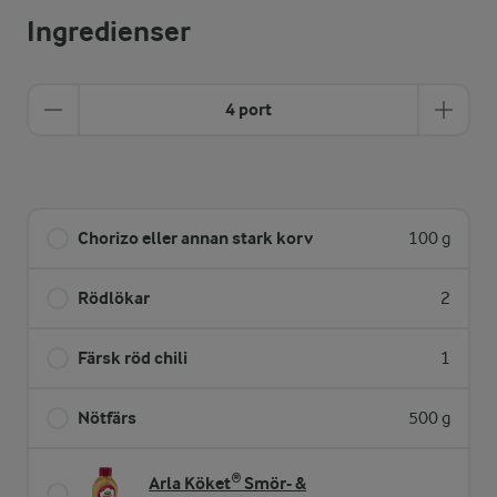
Ingredienser
4 port
Chorizo eller annan stark korv
100 g
Rödlökar
2
Färsk röd chili
1
Nötfärs
500 g
Arla Köket® Smör- &