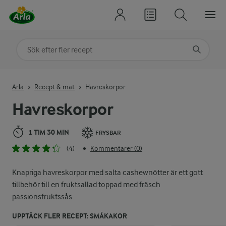
Sök på kategori eller ingrediens
Skriv in sökord för att få förslag
Arla
Recept & mat
Havreskorpor
Havreskorpor
1 TIM 30 MIN
FRYSBAR
(4)
Kommentarer (0)
•
Knapriga havreskorpor med salta cashewnötter är ett gott
tillbehör till en fruktsallad toppad med fräsch
passionsfruktssås.
UPPTÄCK FLER RECEPT: SMÅKAKOR