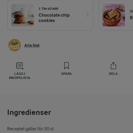
1 TIM 40 MIN
5
Chocolate chip
R
cookies
Arla Mat
LÄGG I
SPARA
DELA
INKÖPSLISTA
Ingredienser
Receptet gäller för 50 st