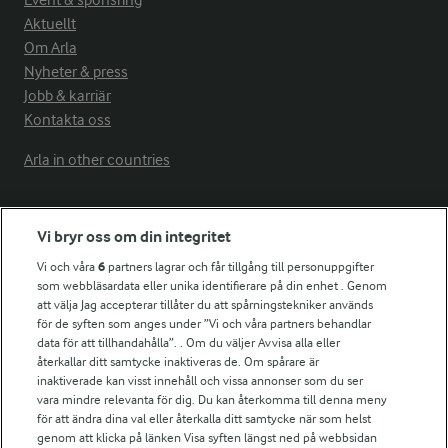
Event & sponsring
Aktuellt
Om Arla
Nyheter & press
Jobb & karriär
Kontakta oss
Arla in other countries
Fler Arlasajter
Vi bryr oss om din integritet
Vi och våra
6
partners lagrar och får tillgång till personuppgifter
För ägare
som webbläsardata eller unika identifierare på din enhet . Genom
att välja Jag accepterar tillåter du att spårningstekniker används
Arlas kundportal
för de syften som anges under ”Vi och våra partners behandlar
Arla.com
data för att tillhandahålla”. . Om du väljer Avvisa alla eller
Falbygdens Ost
återkallar ditt samtycke inaktiveras de. Om spårare är
Arla webbshop
inaktiverade kan visst innehåll och vissa annonser som du ser
vara mindre relevanta för dig. Du kan återkomma till denna meny
Bildbank
för att ändra dina val eller återkalla ditt samtycke när som helst
genom att klicka på länken Visa syften längst ned på webbsidan