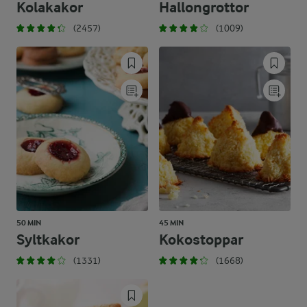
Kolakakor
Hallongrottor
(2457)
(1009)
50 MIN
45 MIN
Syltkakor
Kokostoppar
(1331)
(1668)