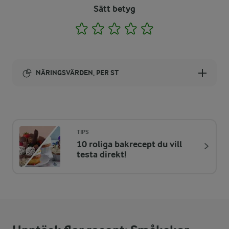
Sätt betyg
1
2
3
4
5
NÄRINGSVÄRDEN, PER ST
Energi:
87 kcal
TIPS
10 roliga bakrecept du vill
ENERGIDISTRIBUTION %
NÄRINGSVÄRDEN PER ST
testa direkt!
-
0,7 g
Fiber:
7 %
1,5 g
Protein: