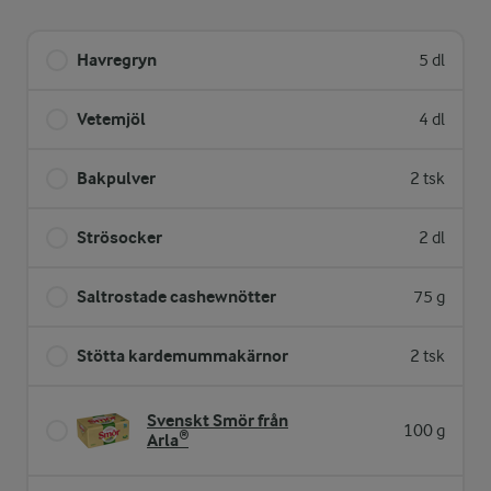
Havregryn
5 dl
Vetemjöl
4 dl
Bakpulver
2 tsk
Strösocker
2 dl
Saltrostade cashewnötter
75 g
Stötta kardemummakärnor
2 tsk
Svenskt Smör från
100 g
Arla®