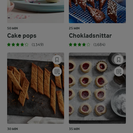
50 MIN
25 MIN
Cake pops
Chokladsnittar
(1349)
(1684)
30 MIN
35 MIN