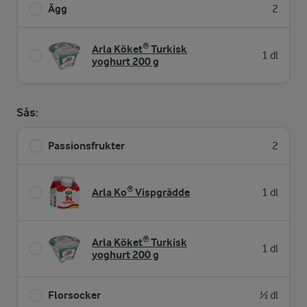
Ägg
2
Arla Köket® Turkisk
1 dl
yoghurt 200 g
Sås:
Passionsfrukter
2
Arla Ko® Vispgrädde
1 dl
Arla Köket® Turkisk
1 dl
yoghurt 200 g
Florsocker
½ dl