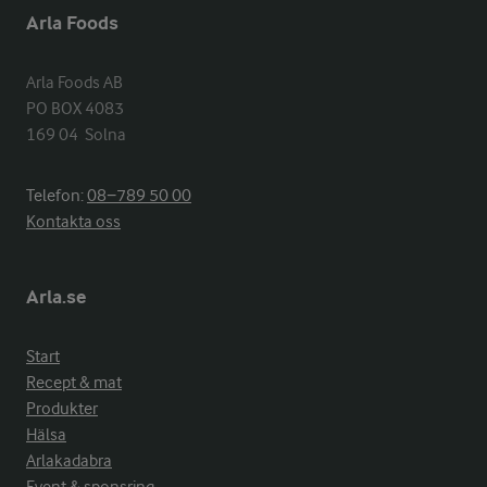
Arla Foods
Arla Foods AB

PO BOX 4083

169 04  Solna
Telefon:
08−789 50 00
Kontakta oss
Arla.se
Start
Recept & mat
Produkter
Hälsa
Arlakadabra