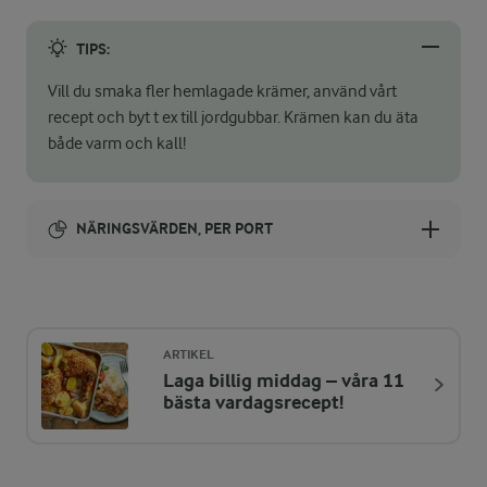
TIPS:
Vill du smaka fler hemlagade krämer, använd vårt
recept och byt t ex till jordgubbar. Krämen kan du äta
både varm och kall!
NÄRINGSVÄRDEN, PER PORT
Energi:
44 kcal
ARTIKEL
Laga billig middag – våra 11
ENERGIDISTRIBUTION %
NÄRINGSVÄRDEN PER PORT
bästa vardagsrecept!
-
2,3 g
Fiber: