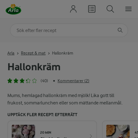
Sök på kategori eller ingrediens
Skriv in sökord för att få förslag
Arla
Recept & mat
Hallonkräm
Hallonkräm
(40)
Kommentarer (2)
•
Mums, hemlagad hallonkräm med mjölk! Lika gott till
frukost, sommarlunchen eller som mättande mellanmål.
UPPTÄCK FLER RECEPT: EFTERRÄTT
20 MIN
4