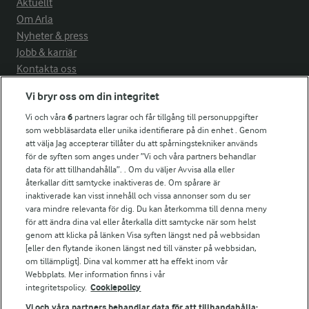
Aktuellt
Om Arla
Nyheter & press
Jobb & karriär
Kontakta oss
Vi bryr oss om din integritet
Arla in other countries
Vi och våra
6
partners lagrar och får tillgång till personuppgifter
som webbläsardata eller unika identifierare på din enhet . Genom
Fler Arlasajter
att välja Jag accepterar tillåter du att spårningstekniker används
för de syften som anges under ”Vi och våra partners behandlar
data för att tillhandahålla”. . Om du väljer Avvisa alla eller
För ägare
återkallar ditt samtycke inaktiveras de. Om spårare är
inaktiverade kan visst innehåll och vissa annonser som du ser
Arlas kundportal
vara mindre relevanta för dig. Du kan återkomma till denna meny
Arla.com
för att ändra dina val eller återkalla ditt samtycke när som helst
Falbygdens Ost
genom att klicka på länken Visa syften längst ned på webbsidan
Arla webbshop
[eller den flytande ikonen längst ned till vänster på webbsidan,
om tillämpligt]. Dina val kommer att ha effekt inom vår
Bildbank
Webbplats. Mer information finns i vår
integritetspolicy.
Cookiepolicy
Vi och våra partners behandlar data för att tillhandahålla: