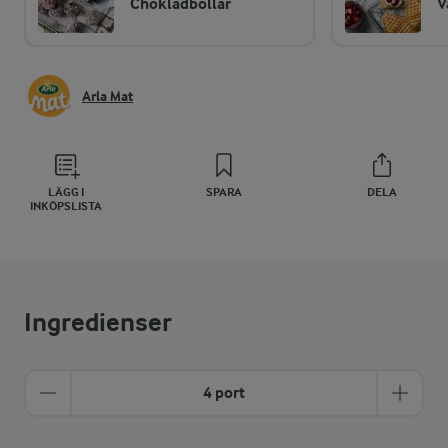
Chokladbollar
V
Arla Mat
LÄGG I
SPARA
DELA
INKÖPSLISTA
Ingredienser
4 port