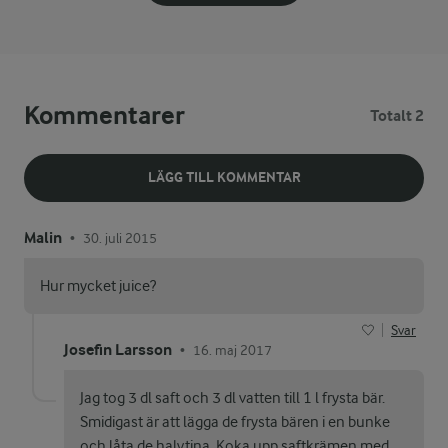
Kommentarer
Totalt 2
LÄGG TILL KOMMENTAR
Malin
30. juli 2015
•
Hur mycket juice?
Svar
Josefin Larsson
16. maj 2017
•
Jag tog 3 dl saft och 3 dl vatten till 1 l frysta bär.
Smidigast är att lägga de frysta bären i en bunke
och låta de halvtina. Koka upp saftkrämen med