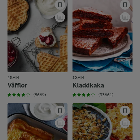
45 MIN
30 MIN
Våfflor
Kladdkaka
(8669)
(33661)