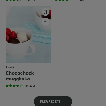
(1014)
(3240)
15 MIN
Chocochock
muggkaka
(8363)
FLER RECEPT