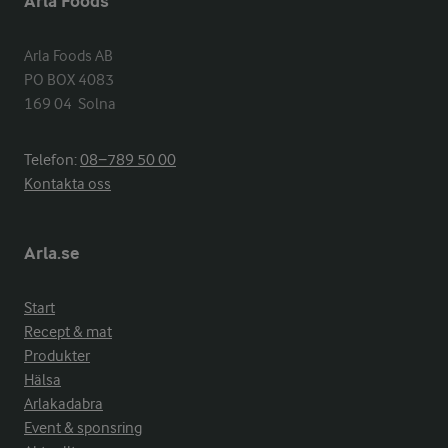
Arla Foods
Arla Foods AB

PO BOX 4083

169 04  Solna
Telefon:
08−789 50 00
Kontakta oss
Arla.se
Start
Recept & mat
Produkter
Hälsa
Arlakadabra
Event & sponsring