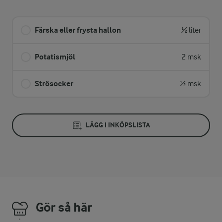
Färska eller frysta hallon
½ liter
Potatismjöl
2 msk
Strösocker
½ msk
LÄGG I INKÖPSLISTA
Gör så här