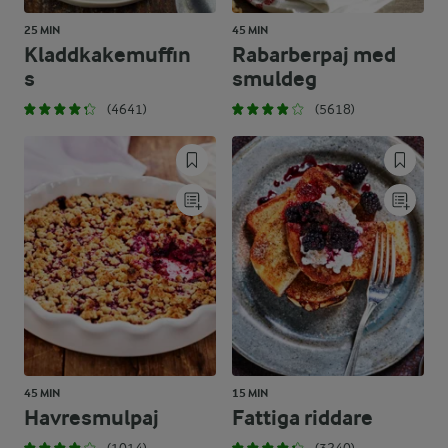
25 MIN
45 MIN
Kladdkakemuffin
Rabarberpaj med
s
smuldeg
(4641)
(5618)
45 MIN
15 MIN
Havresmulpaj
Fattiga riddare