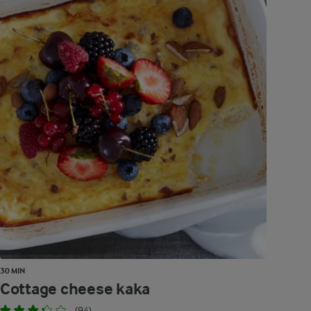
30 MIN
Cottage cheese kaka
(94)