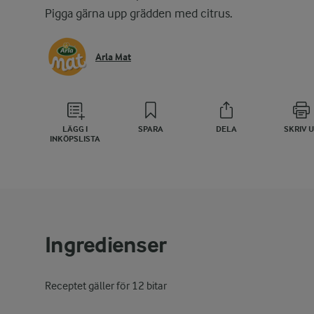
Pigga gärna upp grädden med citrus.
Arla Mat
LÄGG I
SPARA
DELA
SKRIV 
INKÖPSLISTA
Ingredienser
Receptet gäller för 12 bitar