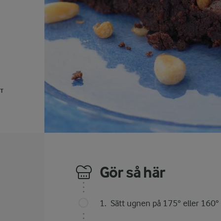
UT
Gör så här
Sätt ugnen på 175° eller 160° 