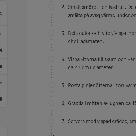
Smält smöret i en kastrull. Del
g
smälta på svag värme under o
Dela gulor och vitor. Vispa iho
g
chokladsmeten.
4
Vispa vitorna till skum och v
dl
ca 23 cm i diameter.
m
Rosta pinjenötterna i torr var
dl
Grädda i mitten av ugnen ca 15 
Servera med vispad grädde, sma