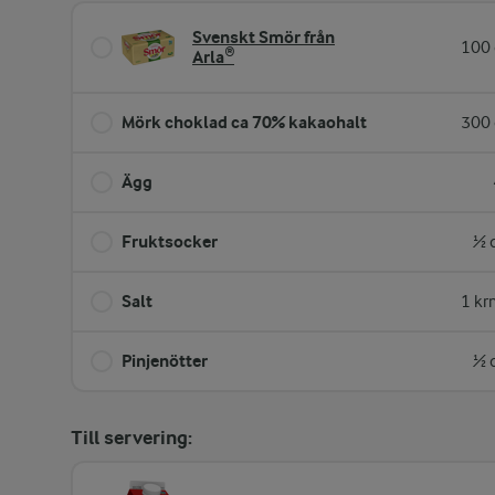
Svenskt Smör från
100 
Arla®
Mörk choklad ca 70% kakaohalt
300 
Ägg
Fruktsocker
½ 
Salt
1 kr
Pinjenötter
½ 
Till servering: