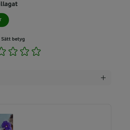
llagat
T
Sätt betyg
2
3
4
5