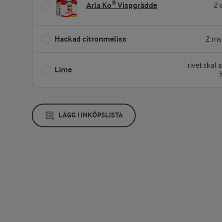
Arla Ko® Vispgrädde
2 
Hackad citronmeliss
2 ms
rivet skal 
Lime
LÄGG I INKÖPSLISTA