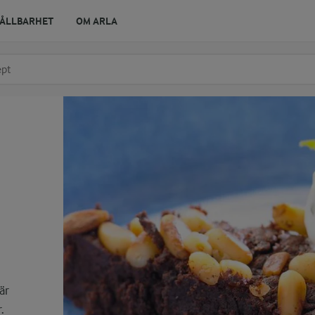
ÅLLBARHET
OM ARLA
r ingrediens
t få förslag
är
.