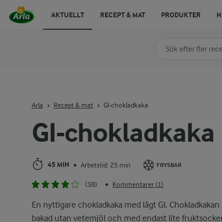
AKTUELLT
RECEPT & MAT
PRODUKTER
H
Sök på kategori elle
Skriv in sökord för at
Arla
Recept & mat
GI-chokladkaka
GI-chokladkaka
45 MIN
Arbetstid: 25 min
•
FRYSBAR
(38)
Kommentarer (1)
•
En nyttigare chokladkaka med lågt GI. Chokladkakan 
bakad utan vetemjöl och med endast lite fruktsocker