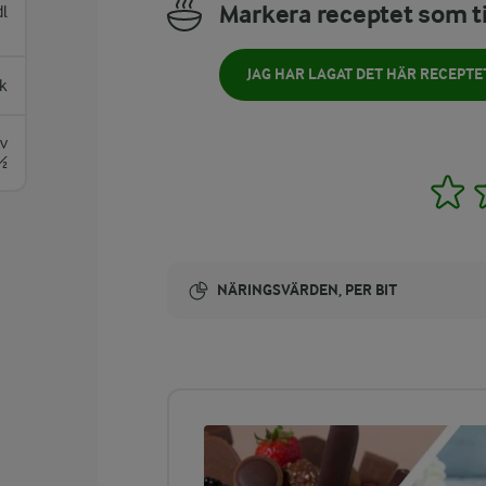
Markera receptet som ti
dl
JAG HAR LAGAT DET HÄR RECEPTE
k
av
½
1
NÄRINGSVÄRDEN, PER BIT
Energi:
322 kcal
ENERGIDISTRIBUTION %
NÄRINGSVÄRDEN PER BIT