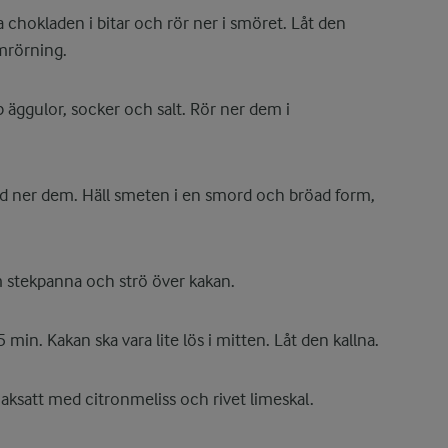
a chokladen i bitar och rör ner i smöret. Låt den
mrörning.
p äggulor, socker och salt. Rör ner dem i
änd ner dem. Häll smeten i en smord och bröad form,
m stekpanna och strö över kakan.
min. Kakan ska vara lite lös i mitten. Låt den kallna.
ksatt med citronmeliss och rivet limeskal.