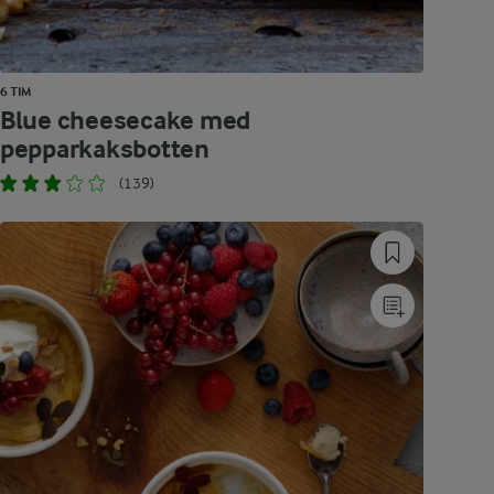
6 TIM
Blue cheesecake med
pepparkaksbotten
(139)