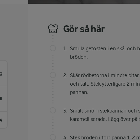
Gör så här
Smula getosten i en skål och 
bröden.
g
Skär rödbetorna i mindre bitar
och salt. Stek ytterligare 2 mi
pannan.
dl
Smält smör i stekpannan och st
karamelliserade. Lägg över på 
4
Stek bröden i torr panna 1-2 mi