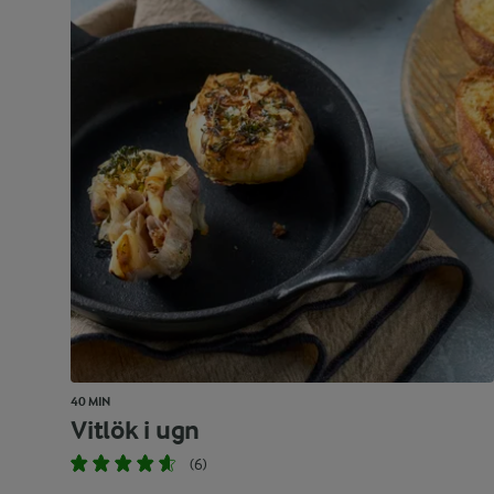
40 MIN
Vitlök i ugn
(6)