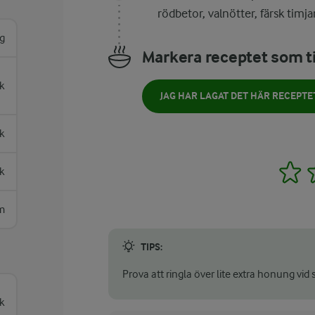
rödbetor, valnötter, färsk timja
g
Markera receptet som ti
k
JAG HAR LAGAT DET HÄR RECEPTE
k
1
k
m
TIPS:
Prova att ringla över lite extra honung vid 
k