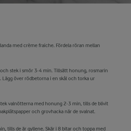
blanda med crème fraiche. Fördela röran mellan
 och stek i smör 3-4 min. Tillsätt honung, rosmarin
n. Lägg över rödbetorna i en skål och torka ur
ek valnötterna med honung 2-3 min, tills de blivit
bakplåtspapper och grovhacka när de svalnat.
n, tills de är gyllene. Skär i 8 bitar och toppa med