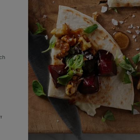
och
UT