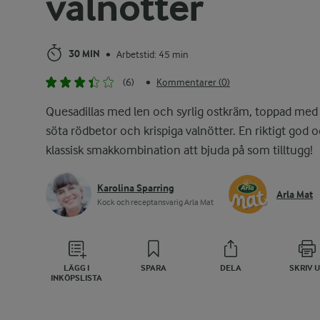
valnötter
30 MIN
Arbetstid: 45 min
•
(6)
Kommentarer (0)
•
Quesadillas med len och syrlig ostkräm, toppad med
söta rödbetor och krispiga valnötter. En riktigt god 
klassisk smakkombination att bjuda på som tilltugg!
Karolina Sparring
Arla Mat
Kock och receptansvarig Arla Mat
LÄGG I
SPARA
DELA
SKRIV 
INKÖPSLISTA