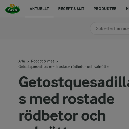
AKTUELLT
RECEPT & MAT
PRODUKTER
H
Sök på kategori elle
Skriv in sökord för at
Arla
Recept & mat
Getostquesadillas med rostade rödbetor och valnötter
Getostquesadill
s med rostade
rödbetor och