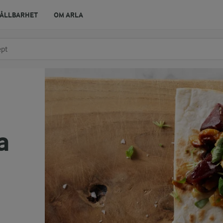
ÅLLBARHET
OM ARLA
r ingrediens
t få förslag
a