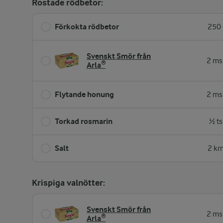
Rostade rödbetor:
Förkokta rödbetor
250 
Svenskt Smör från
2 ms
Arla®
Flytande honung
2 ms
Torkad rosmarin
½ ts
Salt
2 kr
Krispiga valnötter:
Svenskt Smör från
2 ms
Arla®