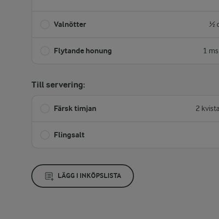
Valnötter
½ 
Flytande honung
1 ms
Till servering:
Färsk timjan
2 kvist
Flingsalt
LÄGG I INKÖPSLISTA