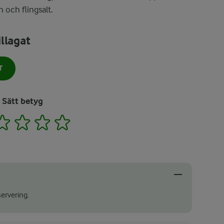
n och flingsalt.
llagat
T
Sätt betyg
2
3
4
5
servering.