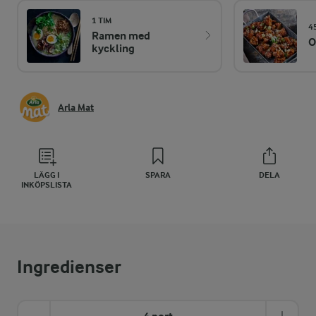
1 TIM
4
Ramen med
O
kyckling
Arla Mat
LÄGG I
SPARA
DELA
INKÖPSLISTA
Ingredienser