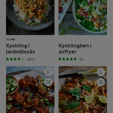
35 MIN
Kyckling i
Kycklingben i
jordnötssås
airfryer
(861)
(6)