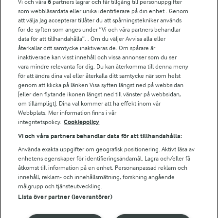
Vi och våra
6
partners lagrar och får tillgång till personuppgifter
som webbläsardata eller unika identifierare på din enhet . Genom
att välja Jag accepterar tillåter du att spårningstekniker används
För ägare
för de syften som anges under ”Vi och våra partners behandlar
Arlas kundportal
data för att tillhandahålla”. . Om du väljer Avvisa alla eller
återkallar ditt samtycke inaktiveras de. Om spårare är
Arla.com
inaktiverade kan visst innehåll och vissa annonser som du ser
Falbygdens Ost
vara mindre relevanta för dig. Du kan återkomma till denna meny
Arla webbshop
för att ändra dina val eller återkalla ditt samtycke när som helst
Bildbank
genom att klicka på länken Visa syften längst ned på webbsidan
[eller den flytande ikonen längst ned till vänster på webbsidan,
om tillämpligt]. Dina val kommer att ha effekt inom vår
Webbplats. Mer information finns i vår
integritetspolicy.
Cookiepolicy
Följ oss
Vi och våra partners behandlar data för att tillhandahålla:
Använda exakta uppgifter om geografisk positionering. Aktivt läsa av
enhetens egenskaper för identifieringsändamål. Lagra och/eller få
åtkomst till information på en enhet. Personanpassad reklam och
innehåll, reklam- och innehållsmätning, forskning angående
målgrupp och tjänsteutveckling.
Lista över partner (leverantörer)
© 2026 Arla Foods