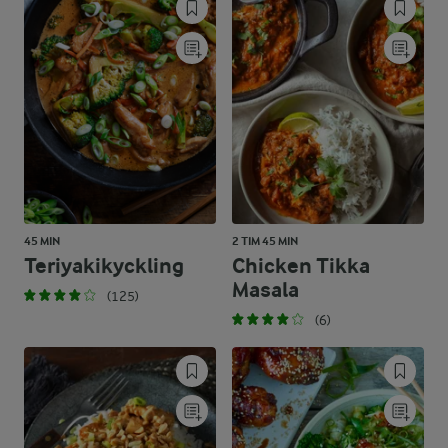
45 MIN
2 TIM 45 MIN
Teriyakikyckling
Chicken Tikka
Masala
(125)
(6)