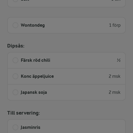
Wontondeg
1 förp
Dipsås:
Färsk röd chili
½
Konc äppeljuice
2 msk
Japansk soja
2 msk
Till servering:
Jasminris