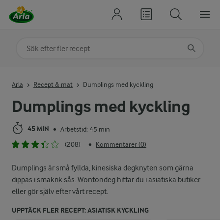
Sök på kategori eller ingrediens
Skriv in sökord för att få förslag
Arla
Recept & mat
Dumplings med kyckling
Dumplings med kyckling
45 MIN
Arbetstid: 45 min
•
(208)
Kommentarer (0)
•
Dumplings är små fyllda, kinesiska degknyten som gärna
dippas i smakrik sås. Wontondeg hittar du i asiatiska butiker
eller gör själv efter vårt recept.
UPPTÄCK FLER RECEPT: ASIATISK KYCKLING