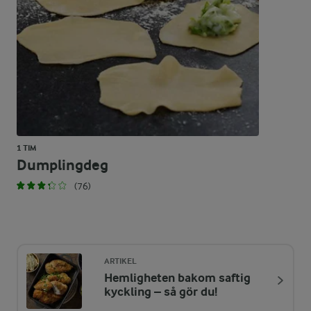
41,3 %
34,7 g
Kolhydrater:
1 TIM
Dumplingdeg
(76)
ARTIKEL
Hemligheten bakom saftig
kyckling – så gör du!