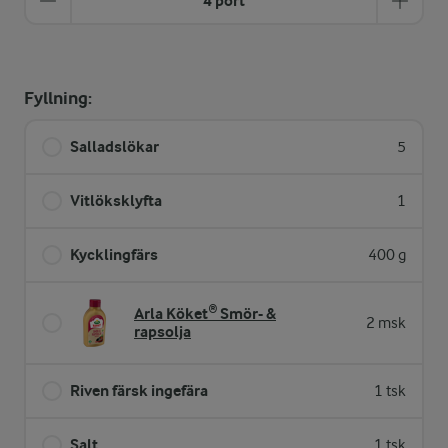
4 port
Fyllning:
Salladslökar
5
Vitlöksklyfta
1
Kycklingfärs
400 g
Arla Köket® Smör- &
2 msk
rapsolja
Riven färsk ingefära
1 tsk
Salt
1 tsk