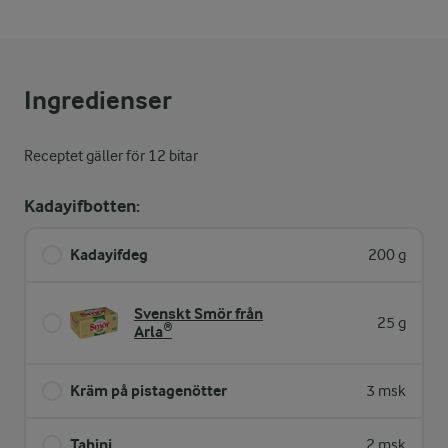
Ingredienser
Receptet gäller för 12 bitar
Kadayifbotten:
Kadayifdeg
200 g
Svenskt Smör från
25 g
Arla®
Kräm på pistagenötter
3 msk
Tahini
2 msk