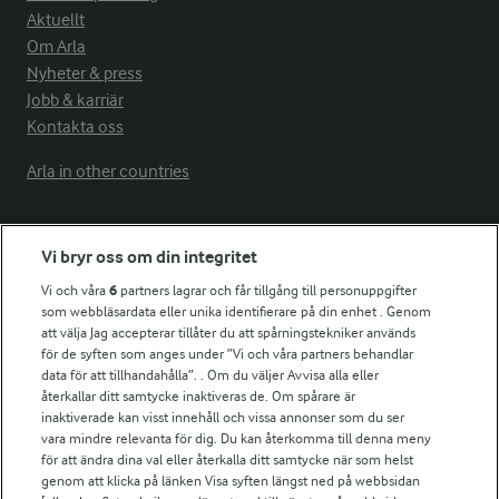
Aktuellt
Om Arla
Nyheter & press
Jobb & karriär
Kontakta oss
Arla in other countries
Fler Arlasajter
Vi bryr oss om din integritet
Vi och våra
6
partners lagrar och får tillgång till personuppgifter
För ägare
som webbläsardata eller unika identifierare på din enhet . Genom
att välja Jag accepterar tillåter du att spårningstekniker används
Arlas kundportal
för de syften som anges under ”Vi och våra partners behandlar
Arla.com
data för att tillhandahålla”. . Om du väljer Avvisa alla eller
Falbygdens Ost
återkallar ditt samtycke inaktiveras de. Om spårare är
Arla webbshop
inaktiverade kan visst innehåll och vissa annonser som du ser
vara mindre relevanta för dig. Du kan återkomma till denna meny
Bildbank
för att ändra dina val eller återkalla ditt samtycke när som helst
genom att klicka på länken Visa syften längst ned på webbsidan