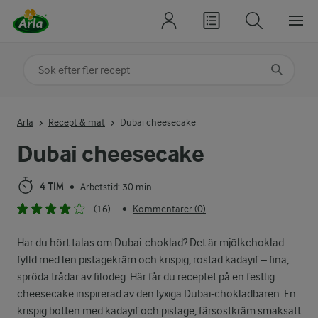
Sök på kategori eller ingrediens
Skriv in sökord för att få förslag
Arla
Recept & mat
Dubai cheesecake
Dubai cheesecake
4 TIM
Arbetstid: 30 min
•
(16)
Kommentarer (0)
•
Har du hört talas om Dubai-choklad? Det är mjölkchoklad
fylld med len pistagekräm och krispig, rostad kadayif – fina,
spröda trådar av filodeg. Här får du receptet på en festlig
cheesecake inspirerad av den lyxiga Dubai-chokladbaren. En
krispig botten med kadayif och pistage, färsostkräm smaksatt