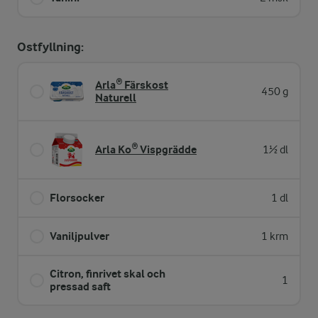
Ostfyllning:
Arla® Färskost
450 g
Naturell
Arla Ko® Vispgrädde
1½ dl
Florsocker
1 dl
Vaniljpulver
1 krm
Citron, finrivet skal och
1
pressad saft