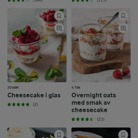
(348)
(113)
20 MIN
4 TIM
Cheesecake i glas
Overnight oats
med smak av
(2)
cheesecake
(23)