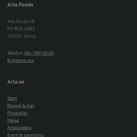
Arla Foods
Arla Foods AB

PO BOX 4083

169 04  Solna
Telefon:
08−789 50 00
Kontakta oss
Arla.se
Start
Recept & mat
Produkter
Hälsa
Arlakadabra
Event & sponsring