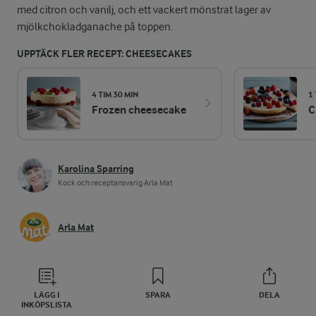
med citron och vanilj, och ett vackert mönstrat lager av
mjölkchokladganache på toppen.
UPPTÄCK FLER RECEPT: CHEESECAKES
4 TIM 30 MIN
1 
Frozen cheesecake
C
Karolina Sparring
Kock och receptansvarig Arla Mat
Arla Mat
LÄGG I
SPARA
DELA
INKÖPSLISTA