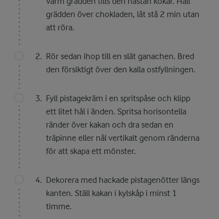
Värm grädden tills den nästan kokar. Häll
grädden över chokladen, låt stå 2 min utan
att röra.
Rör sedan ihop till en slät ganachen. Bred
den försiktigt över den kalla ostfyllningen.
Fyll pistagekräm i en spritspåse och klipp
ett litet hål i änden. Spritsa horisontella
ränder över kakan och dra sedan en
träpinne eller nål vertikalt genom ränderna
för att skapa ett mönster.
Dekorera med hackade pistagenötter längs
kanten. Ställ kakan i kylskåp i minst 1
timme.