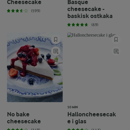
Cheesecake
Basque
cheesecake -
(599)
baskisk ostkaka
(69)
10 MIN
No bake
Halloncheesecak
cheesecake
e i glas