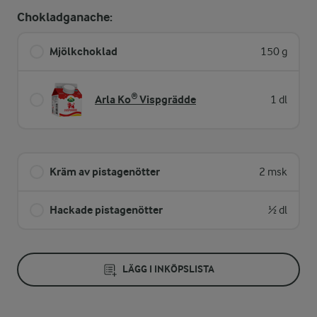
Chokladganache:
Mjölkchoklad
150 g
Arla Ko® Vispgrädde
1 dl
Kräm av pistagenötter
2 msk
Hackade pistagenötter
½ dl
LÄGG I INKÖPSLISTA