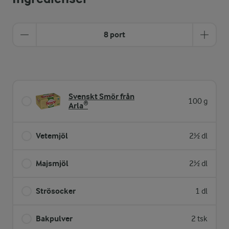
8 port
Svenskt Smör från
100 g
Arla®
Vetemjöl
2½ dl
Majsmjöl
2½ dl
Strösocker
1 dl
Bakpulver
2 tsk