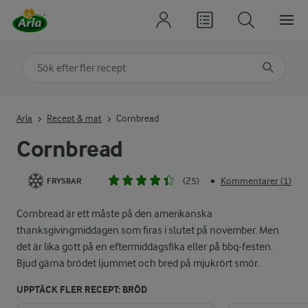
Sök på kategori eller ingrediens
Skriv in sökord för att få förslag
Arla
Recept & mat
Cornbread
Cornbread
(25)
Kommentarer (1)
•
FRYSBAR
Cornbread är ett måste på den amerikanska
thanksgivingmiddagen som firas i slutet på november. Men
det är lika gott på en eftermiddagsfika eller på bbq-festen.
Bjud gärna brödet ljummet och bred på mjukrört smör.
UPPTÄCK FLER RECEPT: BRÖD