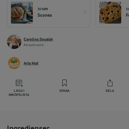
30 MIN
1
Scones
F
Carolina Soudah
Receptkreatör
Arla Mat
LÄGG I
SPARA
DELA
INKÖPSLISTA
Ingredienser