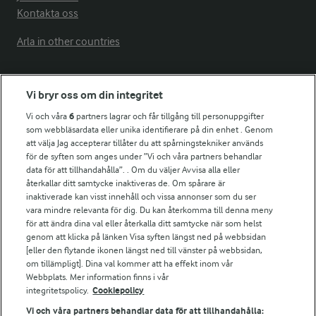
Kontakta oss
Arla in other countries
Fler Arlasajter
Vi bryr oss om din integritet
Vi och våra
6
partners lagrar och får tillgång till personuppgifter
För ägare
som webbläsardata eller unika identifierare på din enhet . Genom
att välja Jag accepterar tillåter du att spårningstekniker används
Arlas kundportal
för de syften som anges under ”Vi och våra partners behandlar
Arla.com
data för att tillhandahålla”. . Om du väljer Avvisa alla eller
Falbygdens Ost
återkallar ditt samtycke inaktiveras de. Om spårare är
Arla webbshop
inaktiverade kan visst innehåll och vissa annonser som du ser
vara mindre relevanta för dig. Du kan återkomma till denna meny
Bildbank
för att ändra dina val eller återkalla ditt samtycke när som helst
genom att klicka på länken Visa syften längst ned på webbsidan
[eller den flytande ikonen längst ned till vänster på webbsidan,
om tillämpligt]. Dina val kommer att ha effekt inom vår
Följ oss
Webbplats. Mer information finns i vår
integritetspolicy.
Cookiepolicy
Vi och våra partners behandlar data för att tillhandahålla: