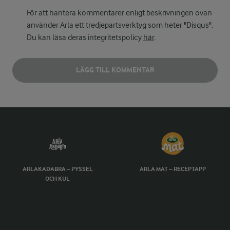
För att hantera kommentarer enligt beskrivningen ovan
använder Arla ett tredjepartsverktyg som heter "Disqus".
Du kan läsa deras integritetspolicy
här
.
LÄGG TILL KOMMENTAR
ARLAKADABRA – PYSSEL
ARLA MAT – RECEPTAPP
OCH KUL