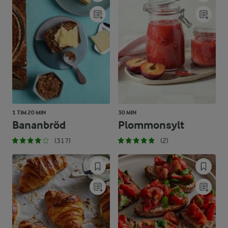
1 TIM 20 MIN
30 MIN
Bananbröd
Plommonsylt
(317)
(2)