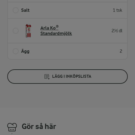
Salt
1 tsk
Arla Ko®
2½ dl
Standardmjölk
Ägg
2
LÄGG I INKÖPSLISTA
Gör så här