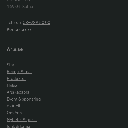
169 04  Solna
Telefon:
08−789 50 00
Kontakta oss
Arla.se
Start
Recept & mat
Produkter
Hälsa
Arlakadabra
Event & sponsring
Aktuellt
Om Arla
Nyheter & press
Jobb & karriär