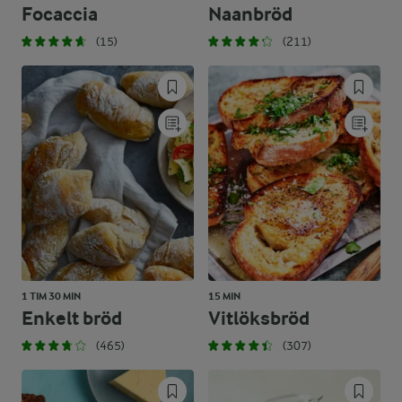
Focaccia
Naanbröd
(15)
(211)
1 TIM 30 MIN
15 MIN
Enkelt bröd
Vitlöksbröd
(465)
(307)