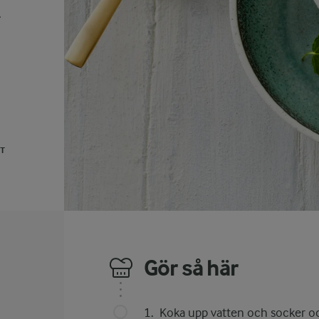
.
UT
Gör så här
Koka upp vatten och socker och 