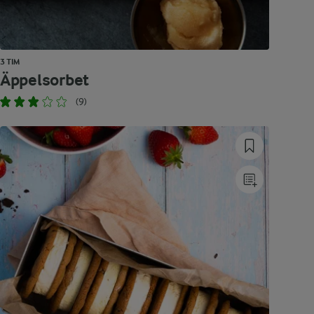
3 TIM
Äppelsorbet
(9)