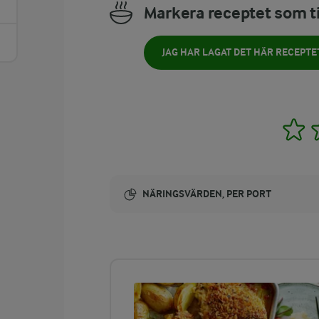
Markera receptet som ti
JAG HAR LAGAT DET HÄR RECEPTE
1
NÄRINGSVÄRDEN, PER PORT
Energi:
262 kcal
ENERGIDISTRIBUTION %
NÄRINGSVÄRDEN PER PORT