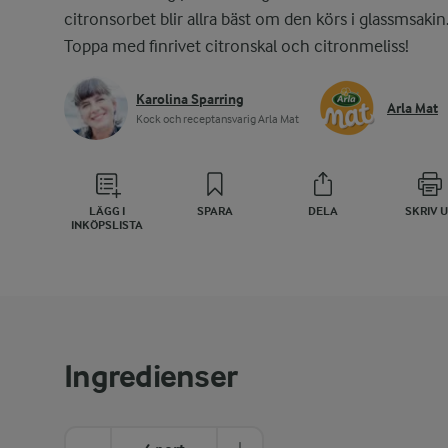
citronsorbet blir allra bäst om den körs i glassmsakin
Toppa med finrivet citronskal och citronmeliss!
Karolina Sparring
Arla Mat
Kock och receptansvarig Arla Mat
LÄGG I
SPARA
DELA
SKRIV 
INKÖPSLISTA
Ingredienser