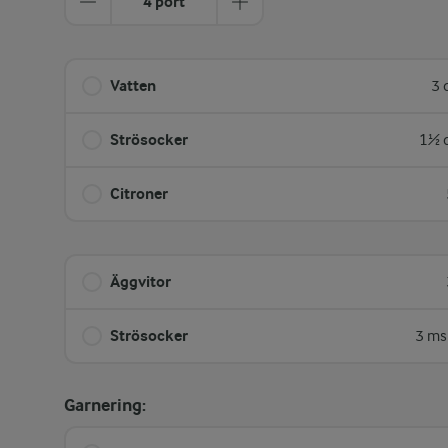
4 port
Vatten
3 
Strösocker
1½ d
Citroner
Äggvitor
Strösocker
3 ms
Garnering: