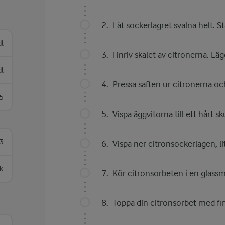
Låt sockerlagret svalna helt. St
dl
Finriv skalet av citronerna. Lägg
l
Pressa saften ur citronerna och
5
Vispa äggvitorna till ett hårt s
3
Vispa ner citronsockerlagen, li
k
Kör citronsorbeten i en glassma
Toppa din citronsorbet med fin