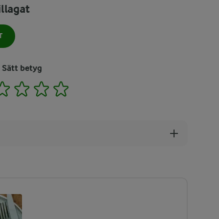
llagat
T
Sätt betyg
2
3
4
5