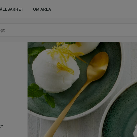
ÅLLBARHET
OM ARLA
r ingrediens
t få förslag
kt