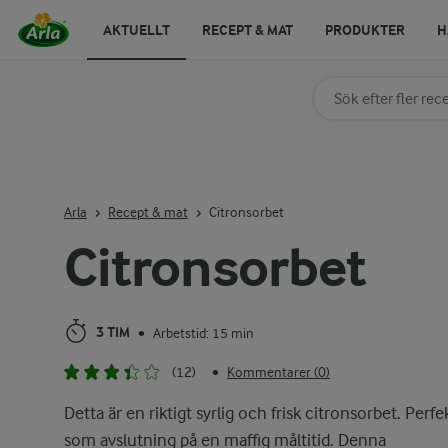
AKTUELLT
RECEPT & MAT
PRODUKTER
H
Sök på kategori elle
Skriv in sökord för at
Arla
Recept & mat
Citronsorbet
Citronsorbet
3 TIM
Arbetstid: 15 min
•
(12)
Kommentarer (0)
•
Detta är en riktigt syrlig och frisk citronsorbet. Perfe
som avslutning på en maffig måltitid. Denna