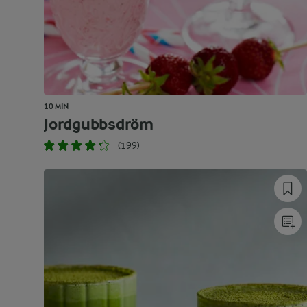
10 MIN
Jordgubbsdröm
(199)