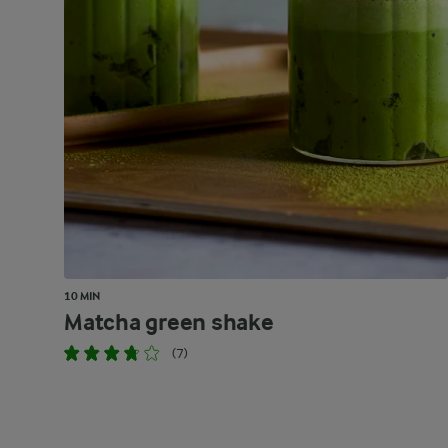
10 MIN
Matcha green shake
(7)