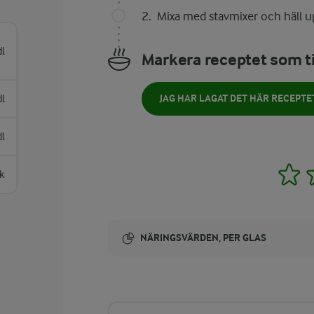
Mixa med stavmixer och häll up
dl
Markera receptet som ti
dl
JAG HAR LAGAT DET HÄR RECEPTE
dl
1
sk
NÄRINGSVÄRDEN, PER GLAS
Energi:
291 kcal