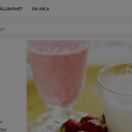
ÅLLBARHET
OM ARLA
r ingrediens
t få förslag
v
ller