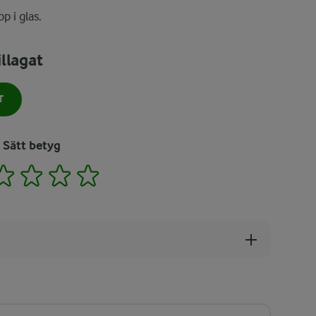
p i glas.
llagat
T
Sätt betyg
2
3
4
5