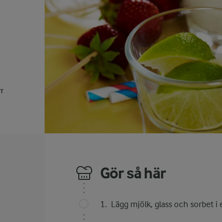
UT
Gör så här
Lägg mjölk, glass och sorbet i e