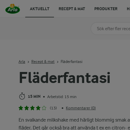
AKTUELLT
RECEPT & MAT
PRODUKTER
H
Sök på kategori elle
Skriv in sökord för at
Arla
Recept & mat
Fläderfantasi
Fläderfantasi
15 MIN
Arbetstid: 15 min
•
(13)
Kommentarer (0)
•
En svalkande milkshake med härligt blommig smak a
fläder. Det går också bra att använda t ex en citron- e