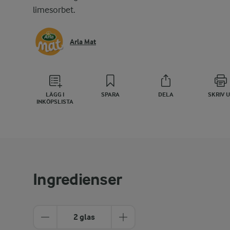
limesorbet.
Arla Mat
LÄGG I
SPARA
DELA
SKRIV 
INKÖPSLISTA
Ingredienser
2 glas