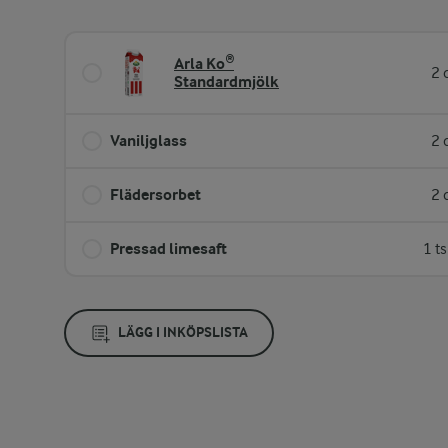
Arla Ko®
2 
Standardmjölk
Vaniljglass
2 
Flädersorbet
2 
Pressad limesaft
1 t
LÄGG I INKÖPSLISTA