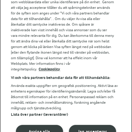
För ägare
som webbläsardata eller unika identifierare på din enhet . Genom
att välja Jag accepterar tillåter du att spårningstekniker används
Arlas kundportal
för de syften som anges under ”Vi och våra partners behandlar
Arla.com
data för att tillhandahålla”. . Om du väljer Avvisa alla eller
Falbygdens Ost
återkallar ditt samtycke inaktiveras de. Om spårare är
Arla webbshop
inaktiverade kan visst innehåll och vissa annonser som du ser
vara mindre relevanta för dig. Du kan återkomma till denna meny
Bildbank
för att ändra dina val eller återkalla ditt samtycke när som helst
genom att klicka på länken Visa syften längst ned på webbsidan
[eller den flytande ikonen längst ned till vänster på webbsidan,
om tillämpligt]. Dina val kommer att ha effekt inom vår
Följ oss
Webbplats. Mer information finns i vår
integritetspolicy.
Cookiepolicy
Vi och våra partners behandlar data för att tillhandahålla:
Använda exakta uppgifter om geografisk positionering. Aktivt läsa av
enhetens egenskaper för identifieringsändamål. Lagra och/eller få
åtkomst till information på en enhet. Personanpassad reklam och
innehåll, reklam- och innehållsmätning, forskning angående
målgrupp och tjänsteutveckling.
Lista över partner (leverantörer)
© 2026 Arla Foods
Ändra cookie-inställningar
Avvisa alla
Jag accepterar