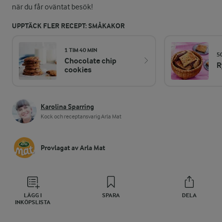
när du får oväntat besök!
UPPTÄCK FLER RECEPT: SMÅKAKOR
1 TIM 40 MIN
5
Chocolate chip
R
cookies
Karolina Sparring
Kock och receptansvarig Arla Mat
Provlagat av Arla Mat
LÄGG I
SPARA
DELA
INKÖPSLISTA