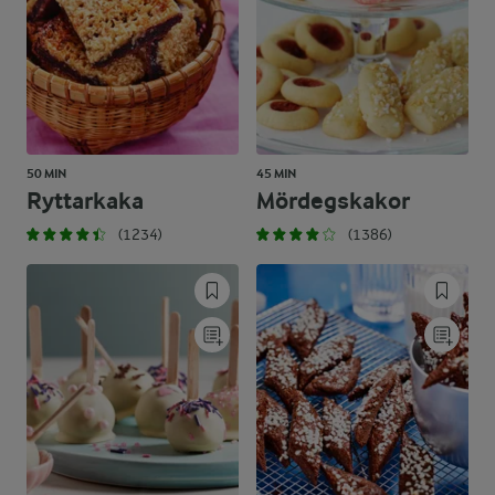
50 MIN
45 MIN
Ryttarkaka
Mördegskakor
(1234)
(1386)