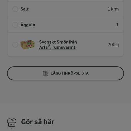
Salt
1 krm
Äggula
1
Svenskt Smör från
200 g
Arla®, rumsvarmt
LÄGG I INKÖPSLISTA
Gör så här