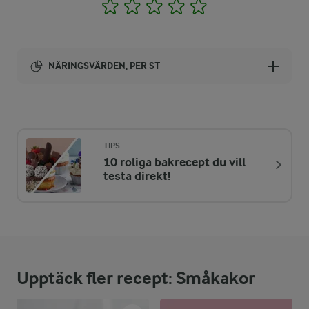
1
2
3
4
5
NÄRINGSVÄRDEN, PER ST
Energi:
91 kcal
TIPS
10 roliga bakrecept du vill
ENERGIDISTRIBUTION %
NÄRINGSVÄRDEN PER ST
testa direkt!
-
0,5 g
Fiber:
4 %
0,9 g
Protein:
Upptäck fler recept: Småkakor
53,3 %
5,5 g
Fett: