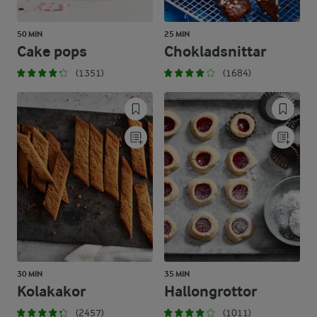
50 MIN
25 MIN
Cake pops
Chokladsnittar
(1351)
(1684)
30 MIN
35 MIN
Kolakakor
Hallongrottor
(2457)
(1011)