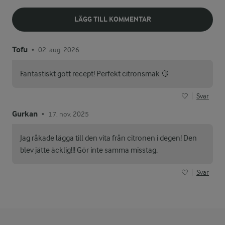
LÄGG TILL KOMMENTAR
Tofu
02. aug. 2026
•
Fantastiskt gott recept! Perfekt citronsmak 🍋
Svar
Gurkan
17. nov. 2025
•
Jag råkade lägga till den vita från citronen i degen! Den
blev jätte äcklig!!! Gör inte samma misstag.
Svar