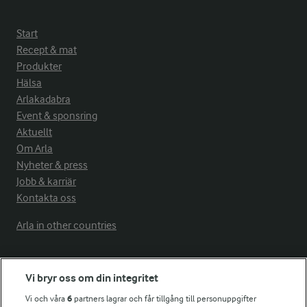
Start
Recept & mat
Produkter
Hälsa
Arlakadabra
Event & sponsring
Aktuellt
Om Arla
Nyheter & press
Jobb & karriär
Kontakta oss
Arla in other countries
Fler Arlasajter
Vi bryr oss om din integritet
Vi och våra
6
partners lagrar och får tillgång till personuppgifter