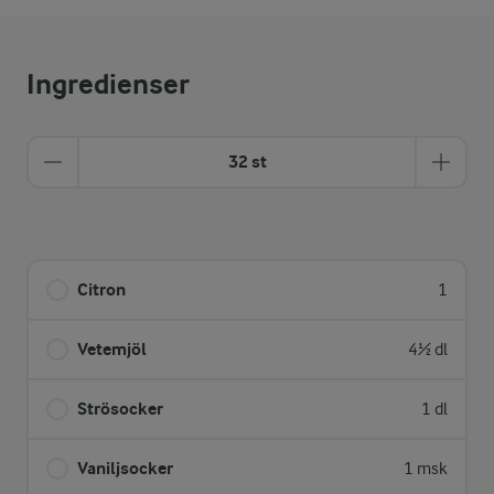
Ingredienser
32 st
Citron
1
Vetemjöl
4½ dl
Strösocker
1 dl
Vaniljsocker
1 msk