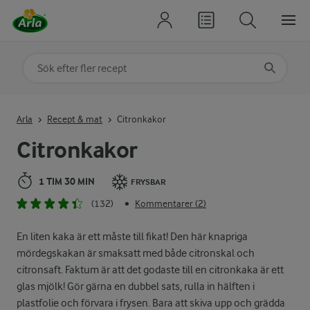
Sök på kategori eller ingrediens
Skriv in sökord för att få förslag
Arla
Recept & mat
Citronkakor
Citronkakor
1 TIM 30 MIN
FRYSBAR
(132)
Kommentarer (2)
•
En liten kaka är ett måste till fikat! Den här knapriga
mördegskakan är smaksatt med både citronskal och
citronsaft. Faktum är att det godaste till en citronkaka är ett
glas mjölk! Gör gärna en dubbel sats, rulla in hälften i
plastfolie och förvara i frysen. Bara att skiva upp och grädda