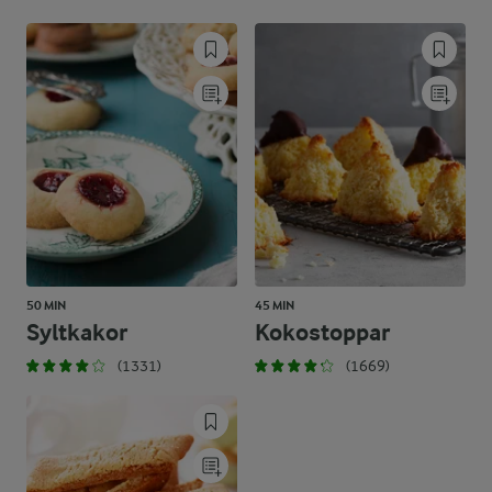
50 MIN
45 MIN
Syltkakor
Kokostoppar
(1331)
(1669)