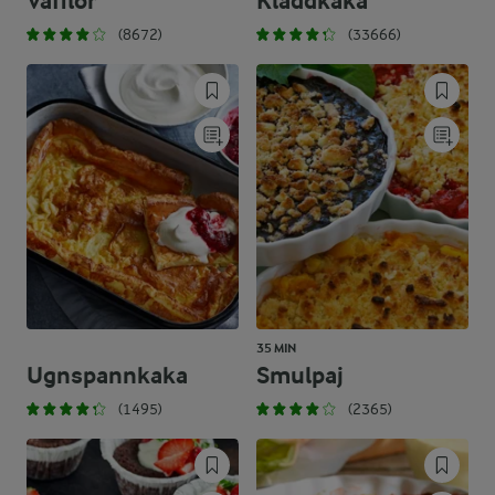
Våfflor
Kladdkaka
(8672)
(33666)
35 MIN
Ugnspannkaka
Smulpaj
(1495)
(2365)