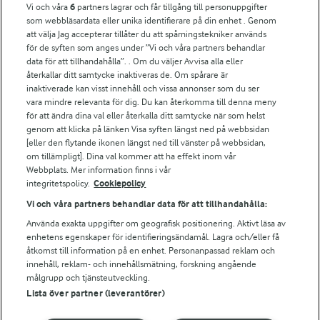
Vi och våra
6
partners lagrar och får tillgång till personuppgifter
som webbläsardata eller unika identifierare på din enhet . Genom
Fler Arlasajter
att välja Jag accepterar tillåter du att spårningstekniker används
för de syften som anges under ”Vi och våra partners behandlar
data för att tillhandahålla”. . Om du väljer Avvisa alla eller
För ägare
återkallar ditt samtycke inaktiveras de. Om spårare är
inaktiverade kan visst innehåll och vissa annonser som du ser
Arlas kundportal
vara mindre relevanta för dig. Du kan återkomma till denna meny
Arla.com
för att ändra dina val eller återkalla ditt samtycke när som helst
Falbygdens Ost
genom att klicka på länken Visa syften längst ned på webbsidan
Arla webbshop
[eller den flytande ikonen längst ned till vänster på webbsidan,
om tillämpligt]. Dina val kommer att ha effekt inom vår
Bildbank
Webbplats. Mer information finns i vår
integritetspolicy.
Cookiepolicy
Vi och våra partners behandlar data för att tillhandahålla:
Följ oss
Använda exakta uppgifter om geografisk positionering. Aktivt läsa av
enhetens egenskaper för identifieringsändamål. Lagra och/eller få
åtkomst till information på en enhet. Personanpassad reklam och
innehåll, reklam- och innehållsmätning, forskning angående
målgrupp och tjänsteutveckling.
Lista över partner (leverantörer)