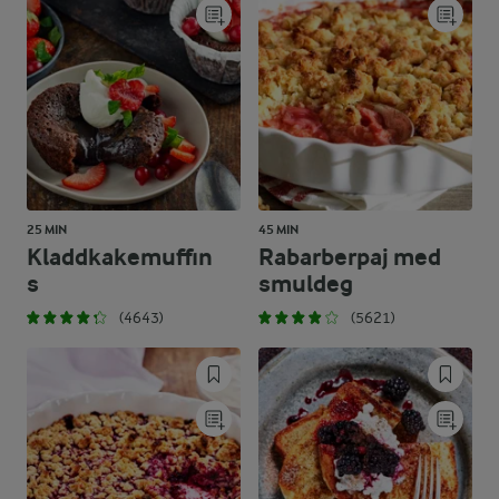
25 MIN
45 MIN
Kladdkakemuffin
Rabarberpaj med
s
smuldeg
(4643)
(5621)