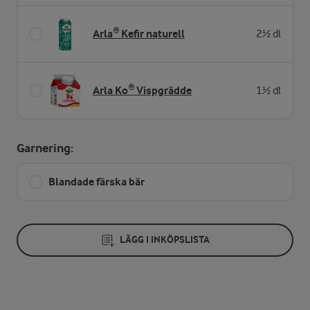
Arla® Kefir naturell
2½ dl
Arla Ko® Vispgrädde
1½ dl
Garnering:
Blandade färska bär
LÄGG I INKÖPSLISTA