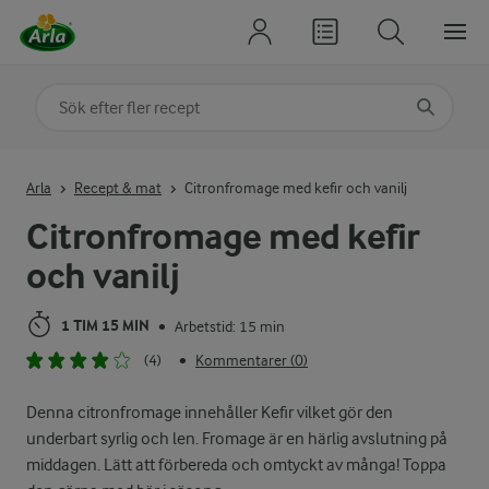
Sök på kategori eller ingrediens
Skriv in sökord för att få förslag
Arla
Recept & mat
Citronfromage med kefir och vanilj
Citronfromage med kefir
och vanilj
1 TIM 15 MIN
Arbetstid: 15 min
•
(4)
Kommentarer (0)
•
Denna citronfromage innehåller Kefir vilket gör den
underbart syrlig och len. Fromage är en härlig avslutning på
middagen. Lätt att förbereda och omtyckt av många! Toppa