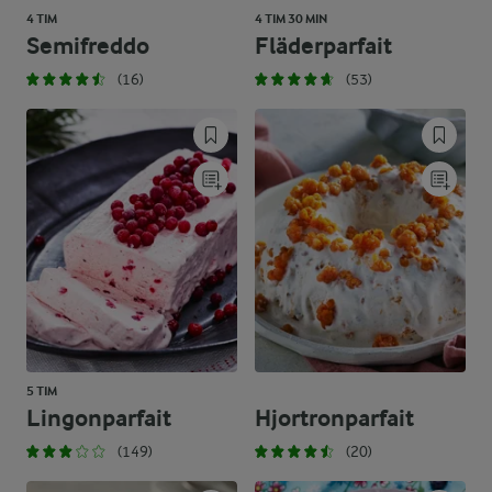
4 TIM
4 TIM 30 MIN
Semifreddo
Fläderparfait
(16)
(53)
5 TIM
Lingonparfait
Hjortronparfait
(149)
(20)