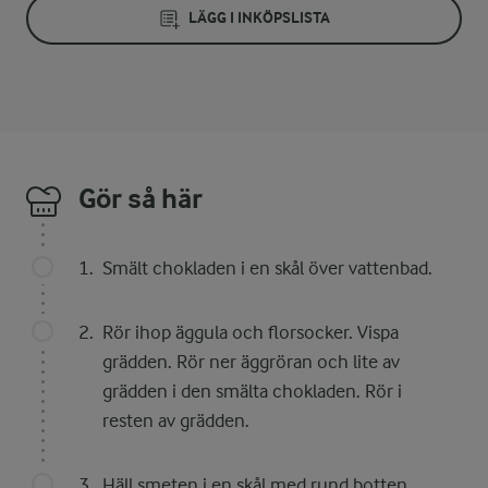
LÄGG I INKÖPSLISTA
Gör så här
Smält chokladen i en skål över vattenbad.
Rör ihop äggula och florsocker. Vispa
grädden. Rör ner äggröran och lite av
grädden i den smälta chokladen. Rör i
resten av grädden.
Häll smeten i en skål med rund botten.