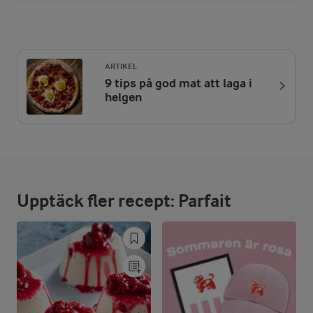
Energi:
314 kcal
ARTIKEL
9 tips på god mat att laga i
ENERGIDISTRIBUTION %
NÄRINGSVÄRDEN PER PORT
helgen
-
0,1 g
Fiber:
5,2 %
4 g
Protein:
Upptäck fler recept: Parfait
70 %
24,9 g
Fett:
23,4 %
18,1 g
Kolhydrater: