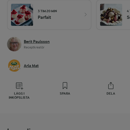
3 TIM 20 MIN
4
Parfait
S
Berit Paulsson
Receptkreatör
Arla Mat
LÄGG I
SPARA
DELA
INKÖPSLISTA