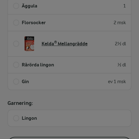
Äggula
1
Florsocker
2 msk
Kelda® Mellangrädde
2½ dl
Rårörda lingon
½ dl
Gin
ev 1 msk
Garnering:
Lingon