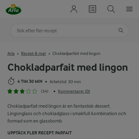
Sök på kategori eller ingrediens
Skriv in sökord för att få förslag
Arla
Recept & mat
Chokladparfait med lingon
Chokladparfait med lingon
4 TIM 30 MIN
Arbetstid: 30 min
•
(34)
Kommentarer (0)
•
Chokladparfait med lingon är en fantastisk dessert.
Lingonglass och chokladglass i smakfull kombination och
formad som en glassbomb.
UPPTÄCK FLER RECEPT: PARFAIT