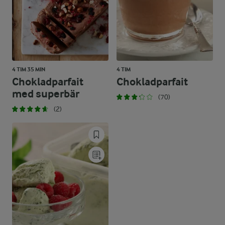
4 TIM 35 MIN
4 TIM
Chokladparfait
Chokladparfait
med superbär
(70)
(2)