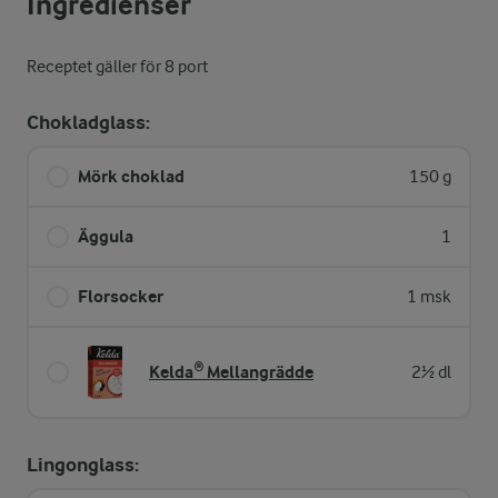
Ingredienser
Receptet gäller för 8 port
Chokladglass:
Mörk choklad
150 g
Äggula
1
Florsocker
1 msk
Kelda® Mellangrädde
2½ dl
Lingonglass: