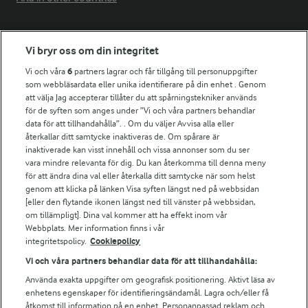
Fler Arlasajter
Vi bryr oss om din integritet
Vi och våra
6
partners lagrar och får tillgång till personuppgifter
För ägare
som webbläsardata eller unika identifierare på din enhet . Genom
att välja Jag accepterar tillåter du att spårningstekniker används
Arlas kundportal
för de syften som anges under ”Vi och våra partners behandlar
Arla.com
data för att tillhandahålla”. . Om du väljer Avvisa alla eller
Falbygdens Ost
återkallar ditt samtycke inaktiveras de. Om spårare är
Arla webbshop
inaktiverade kan visst innehåll och vissa annonser som du ser
vara mindre relevanta för dig. Du kan återkomma till denna meny
Bildbank
för att ändra dina val eller återkalla ditt samtycke när som helst
genom att klicka på länken Visa syften längst ned på webbsidan
[eller den flytande ikonen längst ned till vänster på webbsidan,
om tillämpligt]. Dina val kommer att ha effekt inom vår
Följ oss
Webbplats. Mer information finns i vår
integritetspolicy.
Cookiepolicy
Vi och våra partners behandlar data för att tillhandahålla:
Använda exakta uppgifter om geografisk positionering. Aktivt läsa av
enhetens egenskaper för identifieringsändamål. Lagra och/eller få
åtkomst till information på en enhet. Personanpassad reklam och