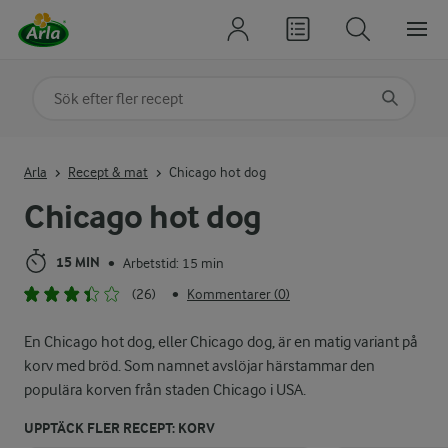
Sök på kategori eller ingrediens
Skriv in sökord för att få förslag
Arla
Recept & mat
Chicago hot dog
Chicago hot dog
15 MIN
Arbetstid: 15 min
•
(26)
Kommentarer (0)
•
En Chicago hot dog, eller Chicago dog, är en matig variant på
korv med bröd. Som namnet avslöjar härstammar den
populära korven från staden Chicago i USA.
UPPTÄCK FLER RECEPT: KORV