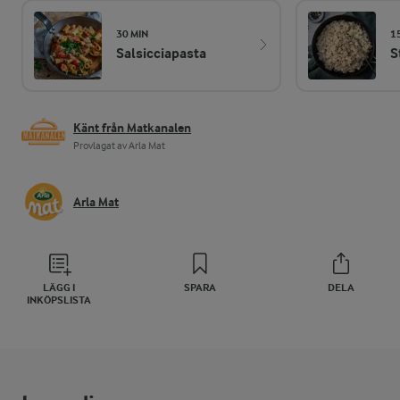
30 MIN
1
Salsicciapasta
S
Känt från Matkanalen
Provlagat av Arla Mat
Arla Mat
LÄGG I
SPARA
DELA
INKÖPSLISTA