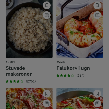
15 MIN
35 MIN
Stuvade
Falukorv i ugn
makaroner
(324)
(2761)