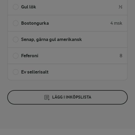
Gul lök
½
Bostongurka
4 msk
Senap, gärna gul amerikansk
Feferoni
8
Ev sellerisalt
LÄGG I INKÖPSLISTA