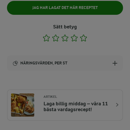
JAG HAR LAGAT DET HÄR RECEPTET
Sätt betyg
1
2
3
4
5
NÄRINGSVÄRDEN, PER ST
Energi:
193 kcal
ARTIKEL
Laga billig middag – våra 11
ENERGIDISTRIBUTION %
NÄRINGSVÄRDEN PER ST
bästa vardagsrecept!
-
0,8 g
Fiber: