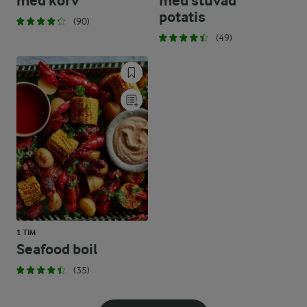
med korv
med stuvad
potatis
(90)
(49)
1 TIM
Seafood boil
(35)