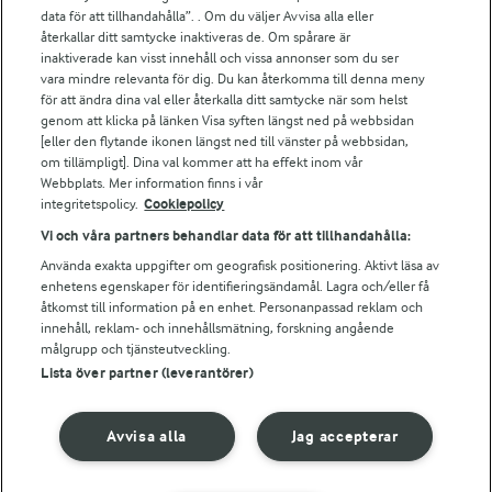
Arla.com
data för att tillhandahålla”. . Om du väljer Avvisa alla eller
Falbygdens Ost
återkallar ditt samtycke inaktiveras de. Om spårare är
inaktiverade kan visst innehåll och vissa annonser som du ser
Arla webbshop
vara mindre relevanta för dig. Du kan återkomma till denna meny
Bildbank
för att ändra dina val eller återkalla ditt samtycke när som helst
genom att klicka på länken Visa syften längst ned på webbsidan
[eller den flytande ikonen längst ned till vänster på webbsidan,
om tillämpligt]. Dina val kommer att ha effekt inom vår
Följ oss
Webbplats. Mer information finns i vår
integritetspolicy.
Cookiepolicy
Vi och våra partners behandlar data för att tillhandahålla:
Använda exakta uppgifter om geografisk positionering. Aktivt läsa av
enhetens egenskaper för identifieringsändamål. Lagra och/eller få
åtkomst till information på en enhet. Personanpassad reklam och
innehåll, reklam- och innehållsmätning, forskning angående
målgrupp och tjänsteutveckling.
Lista över partner (leverantörer)
© 2026 Arla Foods
Ändra cookie-inställningar
Avvisa alla
Jag accepterar
Integritetspolicy