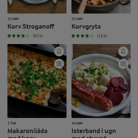
15 MIN
25 MIN
Korv Stroganoff
Korvgryta
(624)
(163)
1 TIM
40 MIN
Makaronilåda
Isterband i ugn