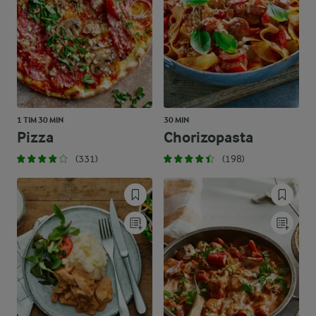
1 TIM 30 MIN
30 MIN
Pizza
Chorizopasta
(331)
(198)