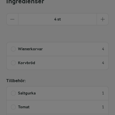
Ingredienser
4 st
Wienerkorvar
4
Korvbröd
4
Tillbehör:
Saltgurka
1
Tomat
1