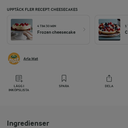
UPPTÄCK FLER RECEPT: CHEESECAKES
4 TIM 30 MIN
1 
Frozen cheesecake
C
Arla Mat
LÄGG I
SPARA
DELA
INKÖPSLISTA
Ingredienser