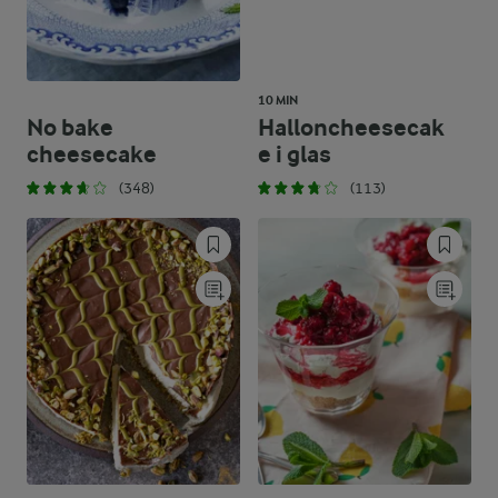
10 MIN
No bake
Halloncheesecak
cheesecake
e i glas
(348)
(113)