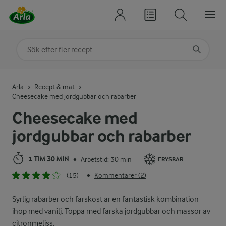
Sök på kategori eller ingrediens
Skriv in sökord för att få förslag
Arla
Recept & mat
Cheesecake med jordgubbar och rabarber
Cheesecake med
jordgubbar och rabarber
1 TIM 30 MIN
Arbetstid: 30 min
•
FRYSBAR
(15)
Kommentarer (2)
•
Syrlig rabarber och färskost är en fantastisk kombination
ihop med vanilj. Toppa med färska jordgubbar och massor av
citronmeliss.