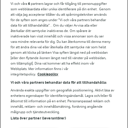
Vi och våra
6
partners lagrar och får tillgång till personuppgifter
För ägare
som webbläsardata eller unika identifierare på din enhet . Genom
att välja Jag accepterar tillåter du att spårningstekniker används
Arlas kundportal
för de syften som anges under ”Vi och våra partners behandlar
Arla.com
data för att tillhandahålla”. . Om du väljer Avvisa alla eller
Falbygdens Ost
återkallar ditt samtycke inaktiveras de. Om spårare är
Arla webbshop
inaktiverade kan visst innehåll och vissa annonser som du ser
vara mindre relevanta för dig. Du kan återkomma till denna meny
Bildbank
för att ändra dina val eller återkalla ditt samtycke när som helst
genom att klicka på länken Visa syften längst ned på webbsidan
[eller den flytande ikonen längst ned till vänster på webbsidan,
om tillämpligt]. Dina val kommer att ha effekt inom vår
Följ oss
Webbplats. Mer information finns i vår
integritetspolicy.
Cookiepolicy
Vi och våra partners behandlar data för att tillhandahålla:
Använda exakta uppgifter om geografisk positionering. Aktivt läsa av
enhetens egenskaper för identifieringsändamål. Lagra och/eller få
åtkomst till information på en enhet. Personanpassad reklam och
innehåll, reklam- och innehållsmätning, forskning angående
målgrupp och tjänsteutveckling.
Lista över partner (leverantörer)
© 2026 Arla Foods
Ändra cookie-inställningar