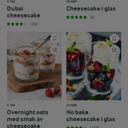
4 TIM
20 MIN
Dubai
Cheesecake i glas
cheesecake
(2)
(16)
4 TIM
15 MIN
Overnight oats
No bake
med smak av
cheesecake i glas
cheesecake
(163)