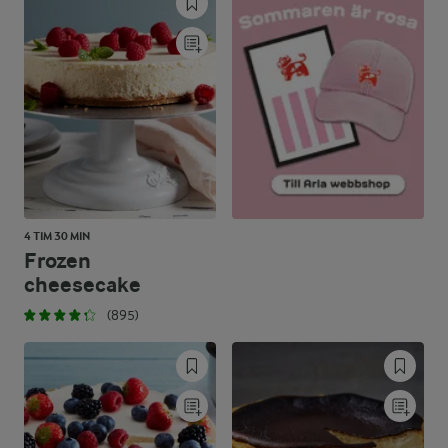
43,3 %
48,5 g
Kolhydrater:
4 TIM 30 MIN
Frozen
cheesecake
(895)