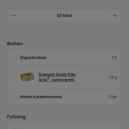
10 bitar
Botten:
Digestivekex
15
Svenskt Smör från
75 g
Arla®, rumsvarmt
Malen kardemumma
1 tsk
Fyllning: