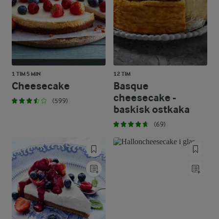
1 TIM 5 MIN
12 TIM
Cheesecake
Basque
cheesecake -
(599)
baskisk ostkaka
(69)