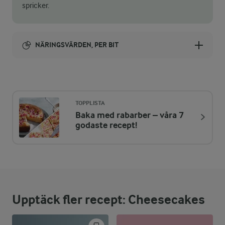
spricker.
NÄRINGSVÄRDEN, PER BIT
Energi:
455 kcal
TOPPLISTA
Baka med rabarber – våra 7
ENERGIDISTRIBUTION %
NÄRINGSVÄRDEN PER BIT
godaste recept!
-
3,2 g
Fiber:
6,1 %
6,8 g
Protein:
Upptäck fler recept: Cheesecakes
50,6 %
26,1 g
Fett: