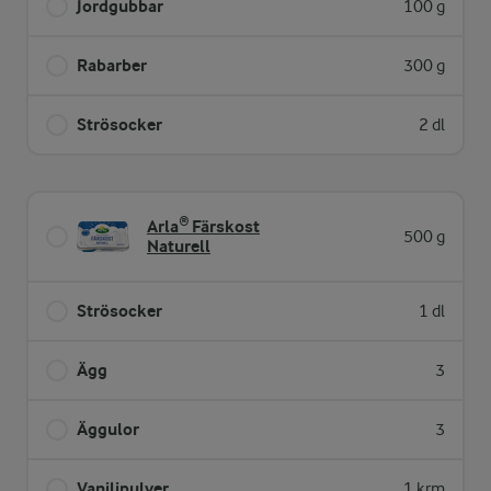
Jordgubbar
100 g
Rabarber
300 g
Strösocker
2 dl
Arla® Färskost
500 g
Naturell
Strösocker
1 dl
Ägg
3
Äggulor
3
Vaniljpulver
1 krm