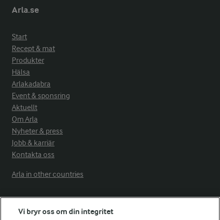
Arla.se
Start
Recept & mat
Produkter
Hälsa
Arlakadabra
Event & sponsring
Aktuellt
Om Arla
Nyheter & press
Jobb & karriär
Kontakta oss
Arla in other countries
Fler Arlasajter
Vi bryr oss om din integritet