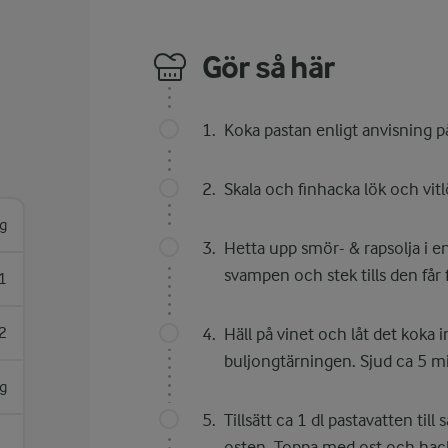
Gör så här
Koka pastan enligt anvisning på
Skala och finhacka lök och vi
g
Hetta upp smör- & rapsolja i en
svampen och stek tills den får f
1
2
Häll på vinet och låt det koka 
buljongtärningen. Sjud ca 5 m
g
Tillsätt ca 1 dl pastavatten til
osten. Toppa med ost och hacka