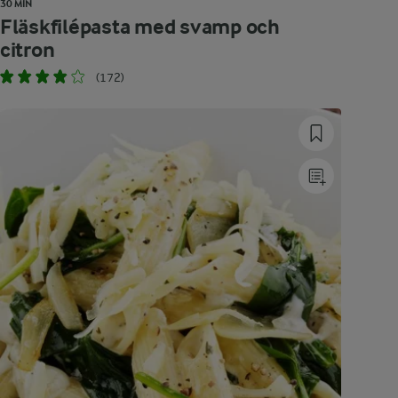
30 MIN
Fläskfilépasta med svamp och
citron
(172)