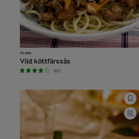
30 MIN
Vild köttfärssås
(92)