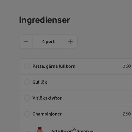
Ingredienser
4 port
Pasta, gärna fullkorn
360 
Gul lök
Vitlöksklyftor
Champinjoner
250 
Arla Köket® Smör- &