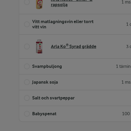
1 ms
rapsolja
Vitt matlagningsvin eller torrt
1 
vitt vin
Arla Ko® Syrad grädde
3 
Svampbuljong
1 tärni
Japansk soja
1 ms
Salt och svartpeppar
Babyspenat
100 