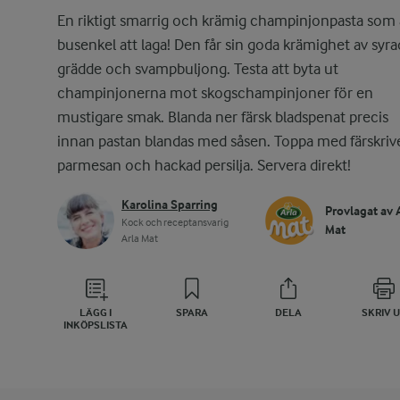
En riktigt smarrig och krämig champinjonpasta som 
busenkel att laga! Den får sin goda krämighet av syra
grädde och svampbuljong. Testa att byta ut
champinjonerna mot skogschampinjoner för en
mustigare smak. Blanda ner färsk bladspenat precis
innan pastan blandas med såsen. Toppa med färskriv
parmesan och hackad persilja. Servera direkt!
Karolina Sparring
Provlagat av 
Kock och receptansvarig
Mat
Arla Mat
LÄGG I
SPARA
DELA
SKRIV 
INKÖPSLISTA