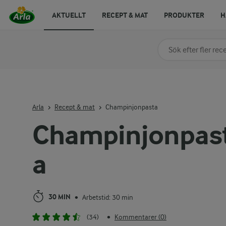
AKTUELLT
RECEPT & MAT
PRODUKTER
H
Sök på kategori elle
Skriv in sökord för at
Arla
Recept & mat
Champinjonpasta
Champinjonpas
a
30 MIN
Arbetstid: 30 min
•
(34)
Kommentarer (0)
•