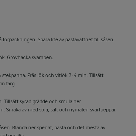
 förpackningen. Spara lite av pastavattnet till såsen.
tlök. Grovhacka svampen.
 stekpanna. Fräs lök och vitlök 3-4 min. Tillsätt
in färg.
in. Tillsätt syrad grädde och smula ner
in. Smaka av med soja, salt och nymalen svartpeppar.
l såsen. Blanda ner spenat, pasta och det mesta av
d persilja.