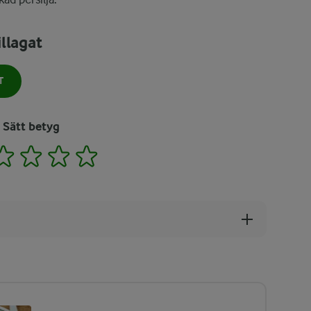
llagat
T
Sätt betyg
2
3
4
5