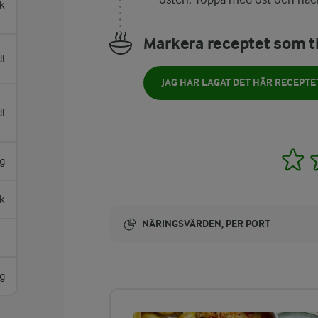
k
Markera receptet som ti
dl
JAG HAR LAGAT DET HÄR RECEPTE
dl
1
ng
k
NÄRINGSVÄRDEN, PER PORT
Energi:
g
692 kcal