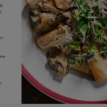
är
d
en
Arla
UT