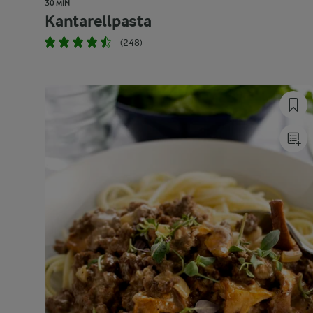
30 MIN
Kantarellpasta
(248)