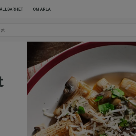
ÅLLBARHET
OM ARLA
r ingrediens
t få förslag
t