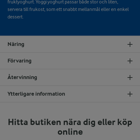
fruktyoghurt. Yoggi yoghurt passar både stor och liten,
servera till frukost, som ett snabbt mellanmål eller en enkel
dessert.
Näring
Förvaring
Återvinning
Ytterligare information
Hitta butiken nära dig eller köp
online