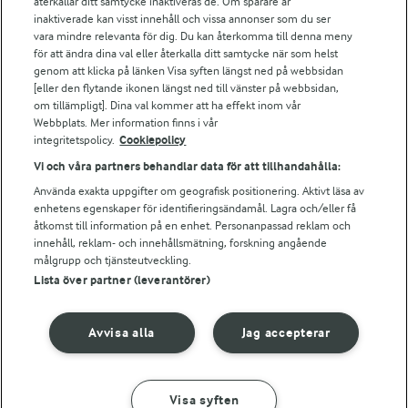
återkallar ditt samtycke inaktiveras de. Om spårare är
Arla webbshop
inaktiverade kan visst innehåll och vissa annonser som du ser
vara mindre relevanta för dig. Du kan återkomma till denna meny
Bildbank
för att ändra dina val eller återkalla ditt samtycke när som helst
genom att klicka på länken Visa syften längst ned på webbsidan
[eller den flytande ikonen längst ned till vänster på webbsidan,
om tillämpligt]. Dina val kommer att ha effekt inom vår
Följ oss
Webbplats. Mer information finns i vår
integritetspolicy.
Cookiepolicy
Vi och våra partners behandlar data för att tillhandahålla:
Använda exakta uppgifter om geografisk positionering. Aktivt läsa av
enhetens egenskaper för identifieringsändamål. Lagra och/eller få
åtkomst till information på en enhet. Personanpassad reklam och
innehåll, reklam- och innehållsmätning, forskning angående
målgrupp och tjänsteutveckling.
Lista över partner (leverantörer)
© 2026 Arla Foods
Ändra cookie-inställningar
Avvisa alla
Jag accepterar
Integritetspolicy
Om cookies
Visa syften