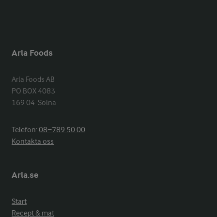
Arla Foods
Arla Foods AB

PO BOX 4083

169 04  Solna
Telefon:
08−789 50 00
Kontakta oss
Arla.se
Start
Recept & mat