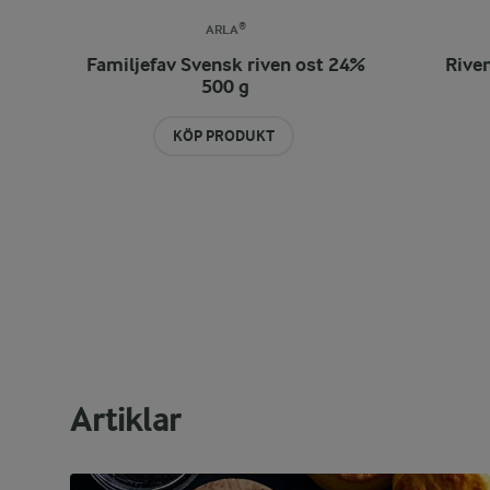
ARLA®
Familjefav Svensk riven ost 24%
Rive
500 g
KÖP PRODUKT
Artiklar