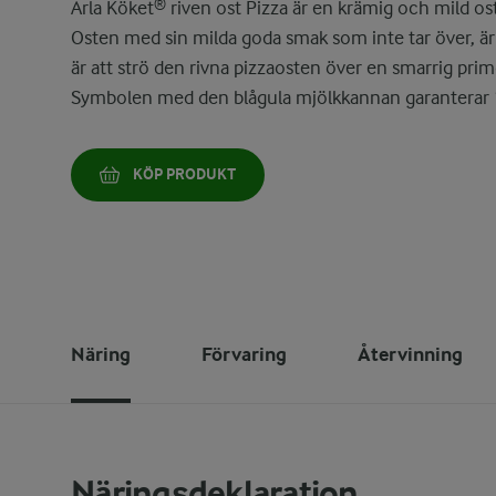
Arla Köket® riven ost Pizza är en krämig och mild ost
Osten med sin milda goda smak som inte tar över, är s
är att strö den rivna pizzaosten över en smarrig p
Symbolen med den blågula mjölkkannan garanterar 
KÖP PRODUKT
Näring
Förvaring
Återvinning
Näringsdeklaration