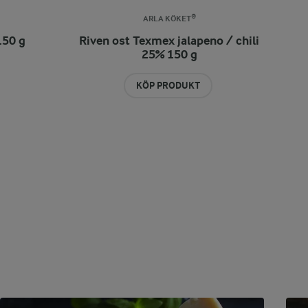
ARLA KÖKET®
150 g
Riven ost Texmex jalapeno / chili
25% 150 g
KÖP PRODUKT