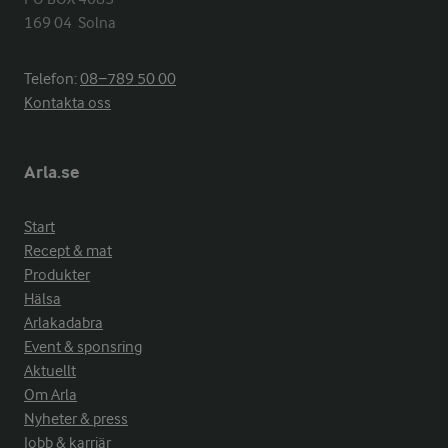
169 04  Solna
Telefon:
08−789 50 00
Kontakta oss
Arla.se
Start
Recept & mat
Produkter
Hälsa
Arlakadabra
Event & sponsring
Aktuellt
Om Arla
Nyheter & press
Jobb & karriär