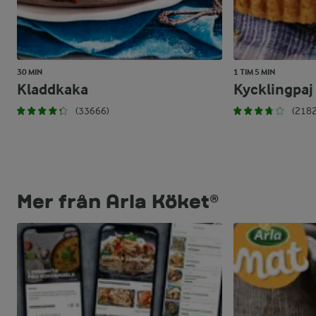
30 MIN
1 TIM 5 MIN
Kladdkaka
Kycklingpaj
(33666)
(2182
Mer från Arla Köket®