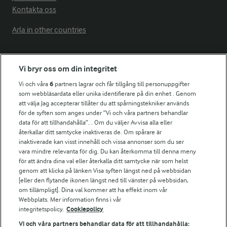
Kontakta oss
Arla in other countries
Fler Arlasajter
Vi bryr oss om din integritet
Vi och våra
6
partners lagrar och får tillgång till personuppgifter
För ägare
som webbläsardata eller unika identifierare på din enhet . Genom
att välja Jag accepterar tillåter du att spårningstekniker används
Arlas kundportal
för de syften som anges under ”Vi och våra partners behandlar
Arla.com
data för att tillhandahålla”. . Om du väljer Avvisa alla eller
Falbygdens Ost
återkallar ditt samtycke inaktiveras de. Om spårare är
Arla webbshop
inaktiverade kan visst innehåll och vissa annonser som du ser
vara mindre relevanta för dig. Du kan återkomma till denna meny
Bildbank
för att ändra dina val eller återkalla ditt samtycke när som helst
genom att klicka på länken Visa syften längst ned på webbsidan
[eller den flytande ikonen längst ned till vänster på webbsidan,
om tillämpligt]. Dina val kommer att ha effekt inom vår
Följ oss
Webbplats. Mer information finns i vår
integritetspolicy.
Cookiepolicy
Vi och våra partners behandlar data för att tillhandahålla: